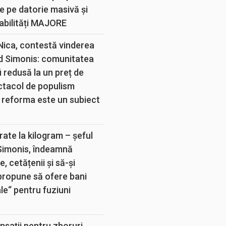
e pe datorie masivă și
abilități MAJORE
 Nica, contestă vinderea
d Simonis: comunitatea
 redusă la un preț de
ectacol de populism
 reforma este un subiect
rate la kilogram – șeful
 Simonis, îndeamnă
, cetățenii și să-și
propune să ofere bani
e“ pentru fuziuni
sații pentru zboruri