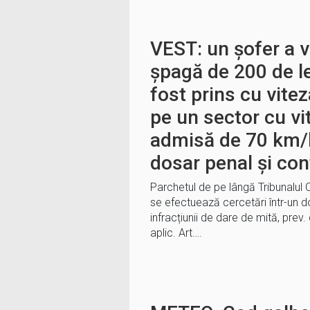
VEST: un șofer a v
șpagă de 200 de le
fost prins cu vite
pe un sector cu v
admisă de 70 km/h
dosar penal și cont
Parchetul de pe lângă Tribunalul
se efectuează cercetări într-un d
infracțiunii de dare de mită, prev. 
aplic. Art….