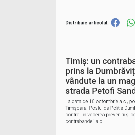
Distribuie articolul:
Timiș: un contraba
prins la Dumbrăviț
vândute la un mag
strada Petofi San
La data de 10 octombrie a.c., poli
Timișoara- Postul de Poliție Dum
control în vederea prevenirii și co
contrabandei la o…