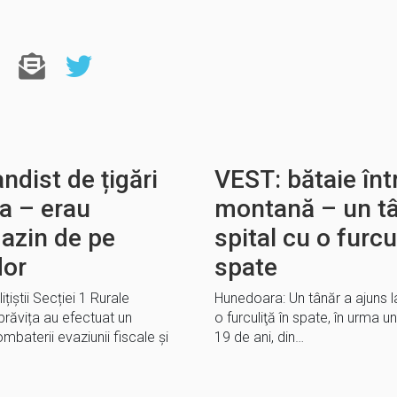
ndist de țigări
VEST: bătaie înt
a – erau
montană – un tâ
azin de pe
spital cu o furcul
dor
spate
țiștii Secției 1 Rurale
Hunedoara: Un tânăr a ajuns la 
brăvița au efectuat un
o furculiţă în spate, în urma un
mbaterii evaziunii fiscale și
19 de ani, din…