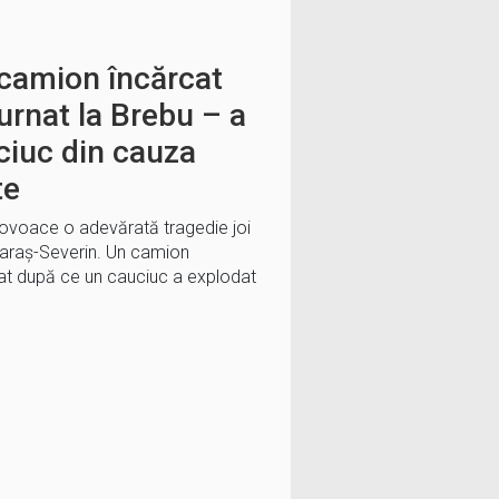
 camion încărcat
turnat la Brebu – a
ciuc din cauza
te
ovoace o adevărată tragedie joi
Caraș-Severin. Un camion
nat după ce un cauciuc a explodat