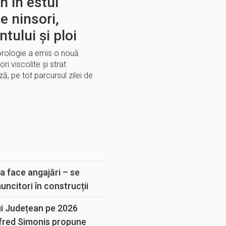
 în estul
e ninsori,
ntului şi ploi
orologie a emis o nouă
i viscolite şi strat
, pe tot parcursul zilei de
E
a face angajări – se
muncitori în construcții
ui Județean pe 2026
lfred Simonis propune