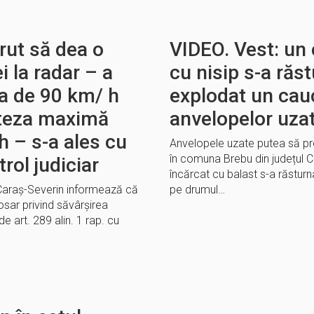
rut să dea o
VIDEO. Vest: un
i la radar – a
cu nisip s-a răs
za de 90 km/ h
explodat un cau
iteza maximă
anvelopelor uza
 – s-a ales cu
Anvelopele uzate putea să pr
în comuna Brebu din județul 
rol judiciar
încărcat cu balast s-a răstur
 Caraș-Severin informează că
pe drumul…
osar privind săvârșirea
de art. 289 alin. 1 rap. cu