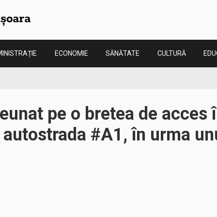
INISTRAȚIE
ECONOMIE
SĂNĂTATE
CULTURĂ
EDU
reunat pe o bretea de acces 
 autostrada #A1, în urma un