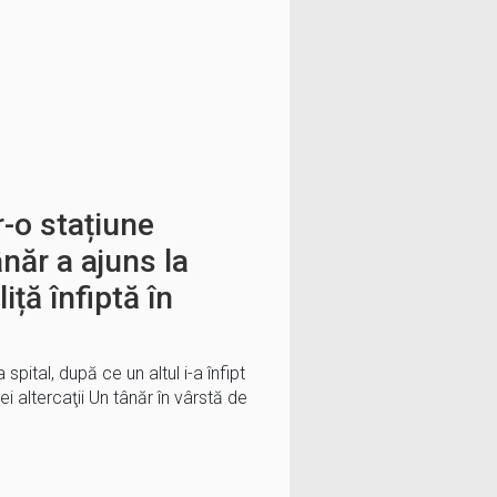
r-o stațiune
năr a ajuns la
iță înfiptă în
spital, după ce un altul i-a înfipt
ei altercaţii Un tânăr în vârstă de