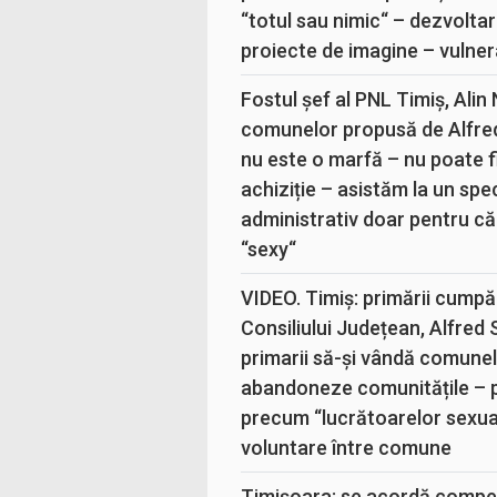
“totul sau nimic“ – dezvoltar
proiecte de imagine – vulner
Fostul șef al PNL Timiș, Alin
comunelor propusă de Alfre
nu este o marfă – nu poate fi
achiziție – asistăm la un sp
administrativ doar pentru că
“sexy“
VIDEO. Timiș: primării cumpă
Consiliului Județean, Alfred
primarii să-și vândă comunele
abandoneze comunitățile – 
precum “lucrătoarelor sexual
voluntare între comune
Timișoara: se acordă compen