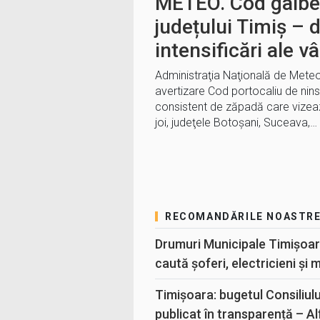
METEO. Cod galben
județului Timiș – d
intensificări ale vâ
Administraţia Naţională de Mete
avertizare Cod portocaliu de ninsor
consistent de zăpadă care vizează
joi, judeţele Botoşani, Suceava,…
RECOMANDĂRILE NOASTR
Drumuri Municipale Timișoar
caută șoferi, electricieni și 
Timișoara: bugetul Consiliul
publicat în transparență – A