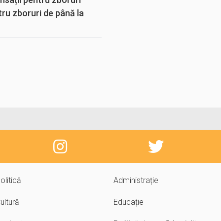
tru zboruri de până la
olitică
Administrație
ultură
Educație