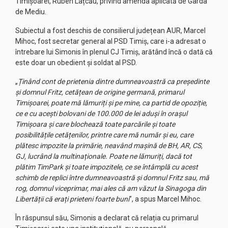
Timișoarei, Ruben Lațcău, privind amenda aplicată de Garda
de Mediu.
Subiectul a fost deschis de consilierul județean AUR, Marcel
Mihoc, fost secretar general al PSD Timiș, care i-a adresat o
întrebare lui Simonis în plenul CJ Timiș, arătând încă o dată că
este doar un obedient și soldat al PSD.
„
Ținând cont de prietenia dintre dumneavoastră ca președinte
și domnul Fritz, cetățean de origine germană, primarul
Timișoarei, poate mă lămuriți și pe mine, ca partid de opoziție,
ce e cu acești bolovani de 100.000 de lei aduși în orașul
Timișoara și care blochează toate parcările și toate
posibilitățile cetățenilor, printre care mă număr și eu, care
plătesc impozite la primărie, neavând mașină de BH, AR, CS,
GJ, lucrând la multinaționale. Poate ne lămuriți, dacă tot
plătim TimPark și toate impozitele, ce se întâmplă cu acest
schimb de replici între dumneavoastră și domnul Fritz sau, mă
rog, domnul viceprimar, mai ales că am văzut la Sinagoga din
Libertății că erați prieteni foarte buni
”, a spus Marcel Mihoc.
În răspunsul său, Simonis a declarat că relația cu primarul