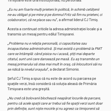
Timișoarei este una instituțională, nu personală.
„
Eu nu am foarte mulți prieteni în politică, în schimb cetățenii
ne-au obligat și pe mine și pe domnul Fritz să fim nu prieteni, ci
colaboratori, că ne place sau nu
”, a afirmat liderul CJ Timiș.
Acesta a continuat criticile la adresa administrației locale și a
transmis un mesaj pentru edilul Timișoarei.
„
Problema nu e relația personală, ci capacitatea sau
incapacitatea administrativă. Și mai există o problemă la PMT
care se întâmplă: când pisica nu-i acasă, știți mai departe
citatul, sunt unii care dansează pe masă. Eu aș transmite un
mesaj primarului să stea mai mult în oraș, că înlocuitorii săi nu
se ridică la nivelul orașului
”, a declarat Simonis.
Șeful CJ Timiș a spus că nu este de acord cu parcarea pe
spațiile verzi, însă consideră că soluția aleasă de Primăria
Timișoara este una greșită.
„
Nu cred că bolovanii blochează neapărat locurile de parcare,
pentru că acele spații care ar trebui să fie spații verzi sunt doar
prin definiție, sunt niște mocirle și nu agreez ca timișorenii să