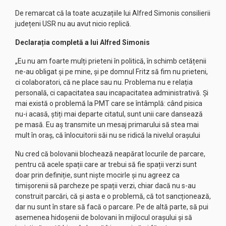
De remarcat că la toate acuzațiile lui Alfred Simonis consilierii
județeni USR nu au avut nicio replică.
Declarația completă a lui Alfred Simonis
„Eu nu am foarte mulți prieteni în politică, în schimb cetățenii
ne-au obligat și pe mine, și pe domnul Fritz să fim nu prieteni,
ci colaboratori, că ne place sau nu. Problema nu e relația
personală, ci capacitatea sau incapacitatea administrativă. Și
mai există o problemă la PMT care se întâmplă: când pisica
nu-i acasă, știți mai departe citatul, sunt unii care dansează
pe masă. Eu aș transmite un mesaj primarului să stea mai
mult în oraș, că înlocuitorii săi nu se ridică la nivelul orașului
Nu cred că bolovanii blochează neapărat locurile de parcare,
pentru că acele spații care ar trebui să fie spații verzi sunt
doar prin definiție, sunt niște mocirle și nu agreez ca
timișorenii să parcheze pe spații verzi, chiar dacă nu s-au
construit parcări, că și asta e o problemă, că tot sancționează,
dar nu sunt în stare să facă o parcare. Pe de altă parte, să pui
asemenea hidoșenii de bolovani în mijlocul orașului și să