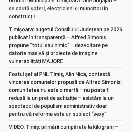
Drumuri Municipale Timișoara face angajări –
se caută șoferi, electricieni și muncitori în
construcții
Timișoara: bugetul Consiliului Județean pe 2026
publicat în transparență – Alfred Simonis
propune “totul sau nimic“ – dezvoltare pe
datorie masivă și proiecte de imagine –
vulnerabilități MAJORE
Fostul șef al PNL Timiș, Alin Nica, contestă
vinderea comunelor propusă de Alfred Simonis:
comunitatea nu este o marfă – nu poate fi
redusă la un preț de achiziție – asistăm la un
spectacol de populism administrativ doar
pentru că reforma este un subiect “sexy“
VIDEO. Timiș: primării cumpărate la kilogram –