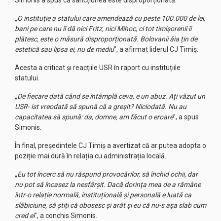
Simonis a spus că sancțiunea este disproporționată.
„
O instituție a statului care amendează cu peste 100.000 de lei,
bani pe care nu îi dă nici Fritz, nici Mihoc, ci tot timișorenii îi
plătesc, este o măsură disproporționată. Bolovanii ăia țin de
estetică sau lipsa ei, nu de mediu
”, a afirmat liderul CJ Timiș.
Acesta a criticat și reacțiile USR în raport cu instituțiile
statului.
„
De fiecare dată când se întâmplă ceva, e un abuz. Ați văzut un
USR- ist vreodată să spună că a greșit? Niciodată. Nu au
capacitatea să spună: da, domne, am făcut o eroare
”, a spus
Simonis.
În final, președintele CJ Timiș a avertizat că ar putea adopta o
poziție mai dură în relația cu administrația locală.
„
Eu tot încerc să nu răspund provocărilor, să închid ochii, dar
nu pot să încasez la nesfârșit. Dacă dorința mea de a rămâne
într-o relație normală, instituțională și personală e luată ca
slăbiciune, să știți că obosesc și arăt și eu că nu-s așa slab cum
cred ei
”, a conchis Simonis.