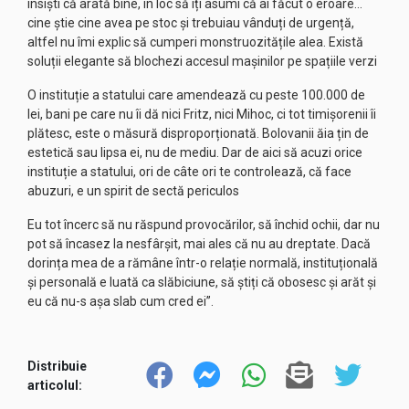
insiști că arată bine, în loc să îți asumi că ai făcut o eroare…
cine știe cine avea pe stoc și trebuiau vânduți de urgență,
altfel nu îmi explic să cumperi monstruozitățile alea. Există
soluții elegante să blochezi accesul mașinilor pe spațiile verzi
O instituție a statului care amendează cu peste 100.000 de
lei, bani pe care nu îi dă nici Fritz, nici Mihoc, ci tot timișorenii îi
plătesc, este o măsură disproporționată. Bolovanii ăia țin de
estetică sau lipsa ei, nu de mediu. Dar de aici să acuzi orice
instituție a statului, ori de câte ori te controlează, că face
abuzuri, e un spirit de sectă periculos
Eu tot încerc să nu răspund provocărilor, să închid ochii, dar nu
pot să încasez la nesfârșit, mai ales că nu au dreptate. Dacă
dorința mea de a rămâne într-o relație normală, instituțională
și personală e luată ca slăbiciune, să știți că obosesc și arăt și
eu că nu-s așa slab cum cred ei”.
Distribuie
articolul: