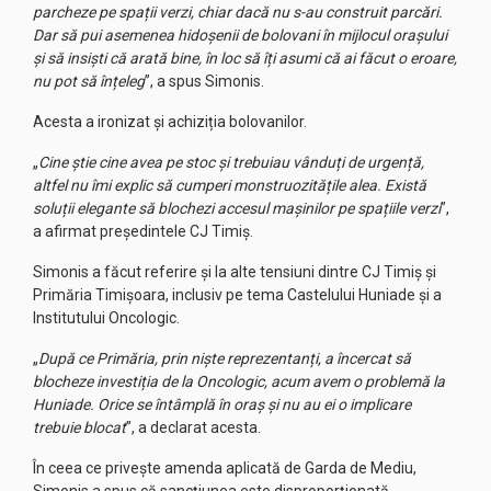
parcheze pe spații verzi, chiar dacă nu s-au construit parcări.
Dar să pui asemenea hidoșenii de bolovani în mijlocul orașului
și să insiști că arată bine, în loc să îți asumi că ai făcut o eroare,
nu pot să înțeleg
”, a spus Simonis.
Acesta a ironizat și achiziția bolovanilor.
„
Cine știe cine avea pe stoc și trebuiau vânduți de urgență,
altfel nu îmi explic să cumperi monstruozitățile alea. Există
soluții elegante să blochezi accesul mașinilor pe spațiile verzi
”,
a afirmat președintele CJ Timiș.
Simonis a făcut referire și la alte tensiuni dintre CJ Timiș și
Primăria Timișoara, inclusiv pe tema Castelului Huniade și a
Institutului Oncologic.
„
După ce Primăria, prin niște reprezentanți, a încercat să
blocheze investiția de la Oncologic, acum avem o problemă la
Huniade. Orice se întâmplă în oraș și nu au ei o implicare
trebuie blocat
”, a declarat acesta.
În ceea ce privește amenda aplicată de Garda de Mediu,