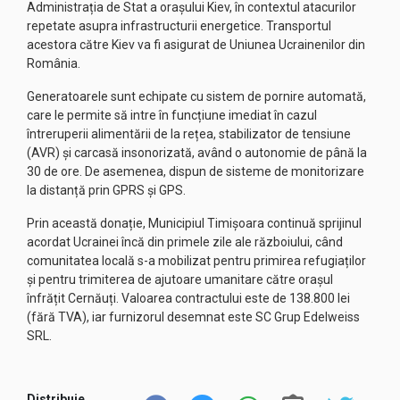
Administrația de Stat a orașului Kiev, în contextul atacurilor
repetate asupra infrastructurii energetice. Transportul
acestora către Kiev va fi asigurat de Uniunea Ucrainenilor din
România.
Generatoarele sunt echipate cu sistem de pornire automată,
care le permite să intre în funcțiune imediat în cazul
întreruperii alimentării de la rețea, stabilizator de tensiune
(AVR) și carcasă insonorizată, având o autonomie de până la
30 de ore. De asemenea, dispun de sisteme de monitorizare
la distanță prin GPRS și GPS.
Prin această donație, Municipiul Timișoara continuă sprijinul
acordat Ucrainei încă din primele zile ale războiului, când
comunitatea locală s-a mobilizat pentru primirea refugiaților
și pentru trimiterea de ajutoare umanitare către orașul
înfrățit Cernăuți. Valoarea contractului este de 138.800 lei
(fără TVA), iar furnizorul desemnat este SC Grup Edelweiss
SRL.
Distribuie