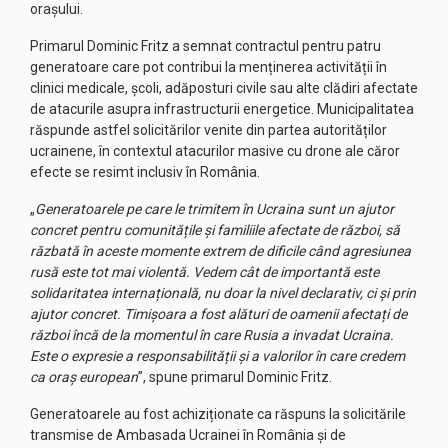
orașului.
Primarul Dominic Fritz a semnat contractul pentru patru
generatoare care pot contribui la menținerea activității în
clinici medicale, școli, adăposturi civile sau alte clădiri afectate
de atacurile asupra infrastructurii energetice. Municipalitatea
răspunde astfel solicitărilor venite din partea autorităților
ucrainene, în contextul atacurilor masive cu drone ale căror
efecte se resimt inclusiv în România.
„
Generatoarele pe care le trimitem în Ucraina sunt un ajutor
concret pentru comunitățile și familiile afectate de război, să
răzbată în aceste momente extrem de dificile când agresiunea
rusă este tot mai violentă. Vedem cât de importantă este
solidaritatea internațională, nu doar la nivel declarativ, ci și prin
ajutor concret. Timișoara a fost alături de oamenii afectați de
război încă de la momentul în care Rusia a invadat Ucraina.
Este o expresie a responsabilității și a valorilor în care credem
ca oraș european
”, spune primarul Dominic Fritz.
Generatoarele au fost achiziționate ca răspuns la solicitările
transmise de Ambasada Ucrainei în România și de