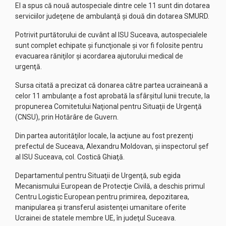
El a spus că nouă autospeciale dintre cele 11 sunt din dotarea
serviciilor judeţene de ambulanţă şi două din dotarea SMURD.
Potrivit purtătorului de cuvânt al ISU Suceava, autospecialele
sunt complet echipate şi funcţionale şi vor fi folosite pentru
evacuarea răniţilor şi acordarea ajutorului medical de
urgenţă.
Sursa citată a precizat că donarea către partea ucraineană a
celor 11 ambulanţe a fost aprobată la sfârşitul lunii trecute, la
propunerea Comitetului Naţional pentru Situaţii de Urgenţă
(CNSU), prin Hotărâre de Guvern.
Din partea autorităţilor locale, la acţiune au fost prezenţi
prefectul de Suceava, Alexandru Moldovan, şi inspectorul şef
al ISU Suceava, col. Costică Ghiaţă.
Departamentul pentru Situaţii de Urgenţă, sub egida
Mecanismului European de Protecţie Civilă, a deschis primul
Centru Logistic European pentru primirea, depozitarea,
manipularea şi transferul asistenţei umanitare oferite
Ucrainei de statele membre UE, în judeţul Suceava.