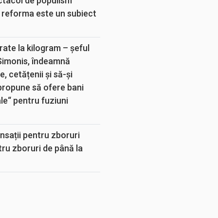
ectacol de populism
 reforma este un subiect
rate la kilogram – șeful
 Simonis, îndeamnă
, cetățenii și să-și
propune să ofere bani
e“ pentru fuziuni
sații pentru zboruri
tru zboruri de până la