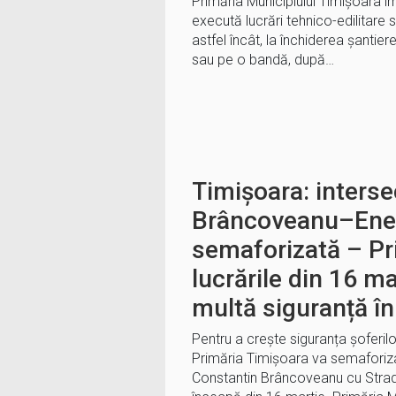
Primăria Municipiului Timișoara i
execută lucrări tehnico-edilitare 
astfel încât, la închiderea șantierel
sau pe o bandă, după…
Timișoara: interse
Brâncoveanu–Enea
semaforizată – Pr
lucrările din 16 m
multă siguranță în 
Pentru a crește siguranța șoferilor, 
Primăria Timișoara va semaforiza
Constantin Brâncoveanu cu Strad