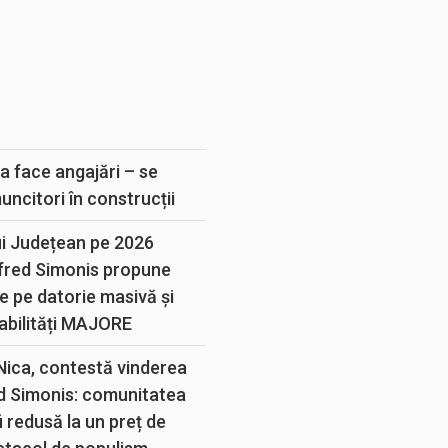
E
a face angajări – se
muncitori în construcții
ui Județean pe 2026
lfred Simonis propune
e pe datorie masivă și
abilități MAJORE
 Nica, contestă vinderea
d Simonis: comunitatea
 redusă la un preț de