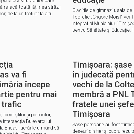
mpune constructorilor care
să refacă toată lățimea străzii,
Clădirile de gimnaziu, sala de 
or, de la un trotuar la altul
Teoretic „Grigore Moisil” vor fi
integrat al Municipiului Timiș
pentru Sănătate și Educație. 
cția
Timișoara: șase
s va fi
în judecată pentr
imăria începe
vechi de la Colt
artie pentru mai
membră a PNL T
trafic
fratele unei șef
Timișoara
bicicliștilor și pietonilor,
 intersecția Bulevardului
Şase persoane au fost trimise
a Eneas, lucrările urmând să
deşeuri din fier şi cupru rez