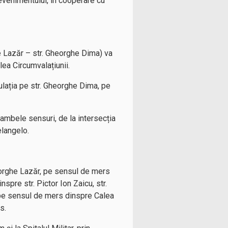
a evenimentului, în cooperare cu
he Lazăr – str. Gheorghe Dima) va
ea Circumvalațiunii.
culația pe str. Gheorghe Dima, pe
ambele sensuri, de la intersecția
elangelo.
heorghe Lazăr, pe sensul de mers
pre str. Pictor Ion Zaicu, str.
 pe sensul de mers dinspre Calea
is.