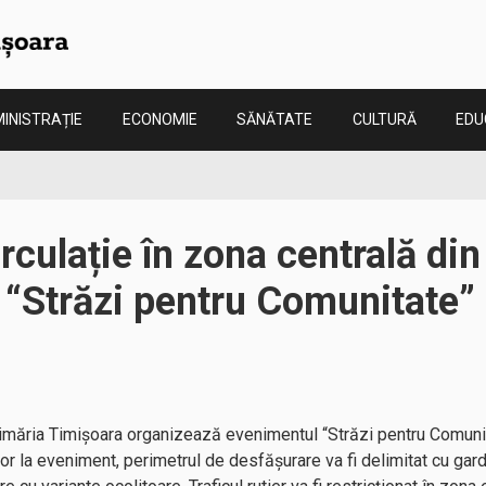
INISTRAȚIE
ECONOMIE
SĂNĂTATE
CULTURĂ
EDU
irculație în zona centrală di
 “Străzi pentru Comunitate”
rimăria Timișoara organizează evenimentul “Străzi pentru Comunit
lor la eveniment, perimetrul de desfășurare va fi delimitat cu gar