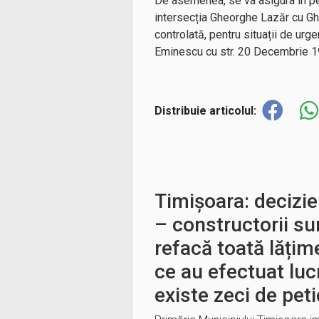
De asemenea, se va asigura în perm
intersecția Gheorghe Lazăr cu Ghe
controlată, pentru situații de ur
Eminescu cu str. 20 Decembrie 1
Distribuie articolul:
Timișoara: decizie
– constructorii sun
refacă toată lățim
ce au efectuat luc
existe zeci de pet