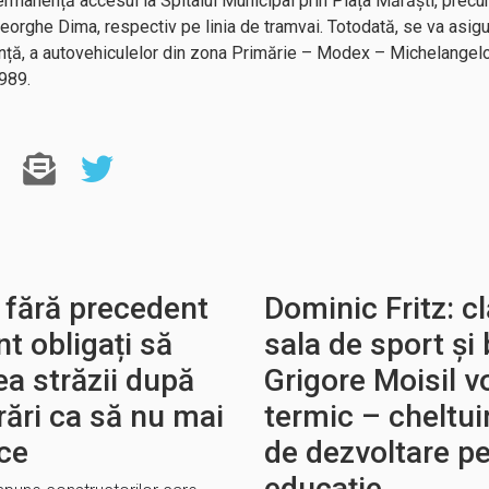
anență accesul la Spitalul Municipal prin Piața Mărăști, precum ș
orghe Dima, respectiv pe linia de tramvai. Totodată, se va asigu
gență, a autovehiculelor din zona Primărie – Modex – Michelangelo 
989.
 fără precedent
Dominic Fritz: c
t obligați să
sala de sport și 
ea străzii după
Grigore Moisil vo
rări ca să nu mai
termic – cheltu
ice
de dezvoltare pen
educație