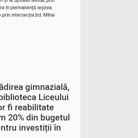
i la Spitalul Militar, prin
ra în permanență ieșirea
prin intersecția bd. Mihai
lădirea gimnazială,
biblioteca Liceului
r fi reabilitate
im 20% din bugetul
tru investiții în