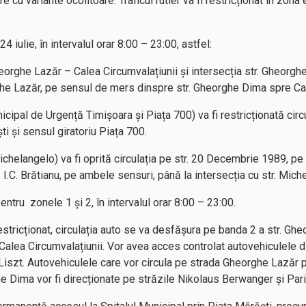
re cu variante ocolitoare. Traficul rutier va fi restricționat în zon
 24 iulie, în intervalul orar 8:00 – 23:00, astfel:
Gheorghe Lazăr – Calea Circumvalațiunii și intersecția str. Gheorg
ghe Lazăr, pe sensul de mers dinspre str. Gheorghe Dima spre Cal
unicipal de Urgență Timișoara și Piața 700) va fi restricționată cir
ti și sensul giratoriu Piața 700.
helangelo) va fi oprită circulația pe str. 20 Decembrie 1989, pe 
 I.C. Brătianu, pe ambele sensuri, până la intersecția cu str. Mich
pentru zonele 1 și 2, în intervalul orar 8:00 – 23:00.
restricționat, circulația auto se va desfășura pe banda 2 a str. G
lea Circumvalațiunii. Vor avea acces controlat autovehiculele dins
 Liszt. Autovehiculele care vor circula pe strada Gheorghe Lazăr
he Dima vor fi direcționate pe străzile Nikolaus Berwanger și Par