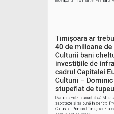
înceapă din 16 martie. Primăria M
Timișoara ar trebu
40 de milioane de 
Culturii bani chelt
investițiile de infr
cadrul Capitalei E
Culturii – Dominic 
stupefiat de tupeul
Dominic Fritz a anunțat că Ministe
saboteze și să pună în pericol P
Culturale. Primarul Timișoarei a de