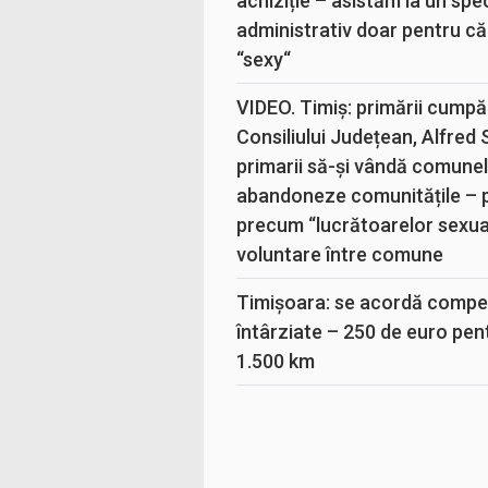
achiziție – asistăm la un sp
administrativ doar pentru că
“sexy“
VIDEO. Timiș: primării cumpă
Consiliului Județean, Alfred
primarii să-și vândă comunele
abandoneze comunitățile – 
precum “lucrătoarelor sexual
voluntare între comune
Timișoara: se acordă compen
întârziate – 250 de euro pen
1.500 km