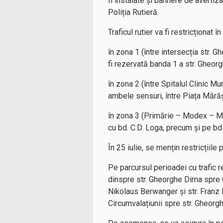
fi instalate și bannere de avertiza
Poliția Rutieră.
Traficul rutier va fi restricționat în
în zona 1 (între intersecția str. 
fi rezervată banda 1 a str. Gheor
în zona 2 (între Spitalul Clinic M
ambele sensuri, între Piața Mărăș
în zona 3 (Primărie – Modex – Mic
cu bd. C.D. Loga, precum și pe bd.
În 25 iulie, se mențin restricțiile 
Pe parcursul perioadei cu trafic 
dinspre str. Gheorghe Dima spre Ca
Nikolaus Berwanger și str. Franz
Circumvalațiunii spre str. Gheorg