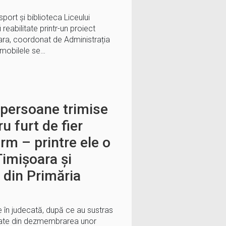
sport și biblioteca Liceului
 reabilitate printr-un proiect
oara, coordonat de Administrația
Imobilele se…
 persoane trimise
u furt de fier
erm – printre ele o
imișoara și
e din Primăria
 în judecată, după ce au sustras
ultate din dezmembrarea unor