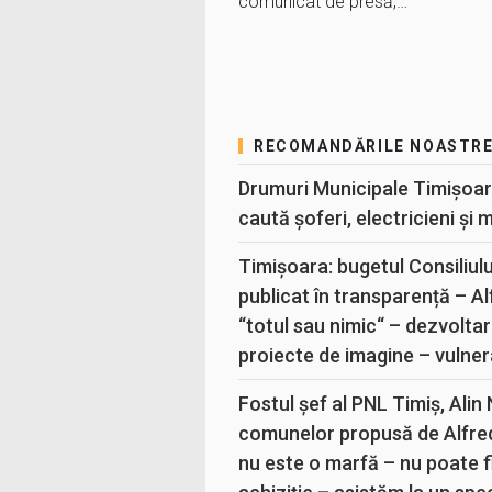
comunicat de presă,…
RECOMANDĂRILE NOASTR
Drumuri Municipale Timișoar
caută șoferi, electricieni și 
Timișoara: bugetul Consiliul
publicat în transparență – A
“totul sau nimic“ – dezvoltar
proiecte de imagine – vulner
Fostul șef al PNL Timiș, Alin
comunelor propusă de Alfre
nu este o marfă – nu poate fi