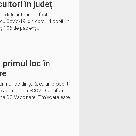
uitori în județ
l județului Timiș au fost
u Covid-19, din care 14 copii. În
ați 106 de pacienți…
primul loc în
re
imul loc din țară, cu un procent
e vaccinată anti-COVID, conform
orma RO Vaccinare. Timișoara este