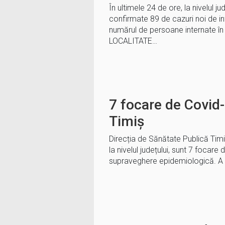
În ultimele 24 de ore, la nivelul ju
confirmate 89 de cazuri noi de i
numărul de persoane internate în 
LOCALITATE…
7 focare de Covid-
Timiș
Direcția de Sănătate Publică Tim
la nivelul județului, sunt 7 focare 
supraveghere epidemiologică. A fo