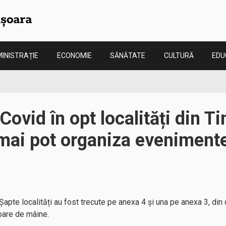
INISTRAȚIE
ECONOMIE
SĂNĂTATE
CULTURĂ
EDU
-Covid în opt localități din T
mai pot organiza eveniment
. Șapte localități au fost trecute pe anexa 4 și una pe anexa 3, din
goare de mâine.