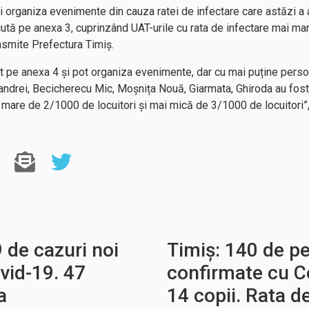
 organiza evenimente din cauza ratei de infectare care astăzi a aj
ută pe anexa 3, cuprinzând UAT-urile cu rata de infectare mai ma
nsmite Prefectura Timiș.
cut pe anexa 4 și pot organiza evenimente, dar cu mai puține perso
drei, Becicherecu Mic, Moșnița Nouă, Giarmata, Ghiroda au fost
i mare de 2/1000 de locuitori și mai mică de 3/1000 de locuitori”
 de cazuri noi
Timiș: 140 de p
vid-19. 47
confirmate cu Co
a
14 copii. Rata d