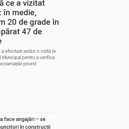
 ce a vizitat
: în medie,
m 20 de grade în
părat 47 de
e
 a efectuat astăzi o vizită la
l Municipal pentru a verifica
reclamațiile privind
E
a face angajări – se
muncitori în construcții