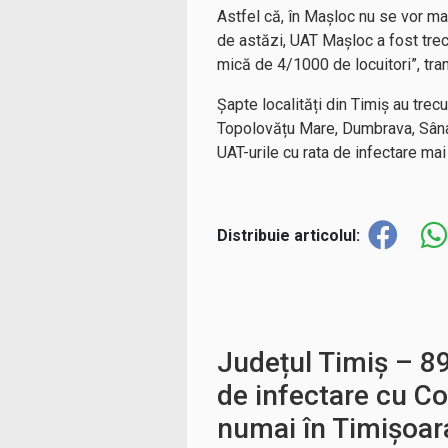
Astfel că, în Mașloc nu se vor mai
de astăzi, UAT Mașloc a fost trec
mică de 4/1000 de locuitori”, tra
Șapte localități din Timiș au tre
Topolovățu Mare, Dumbrava, Sânan
UAT-urile cu rata de infectare ma
Distribuie articolul:
Județul Timiș – 89
de infectare cu Co
numai în Timișoar