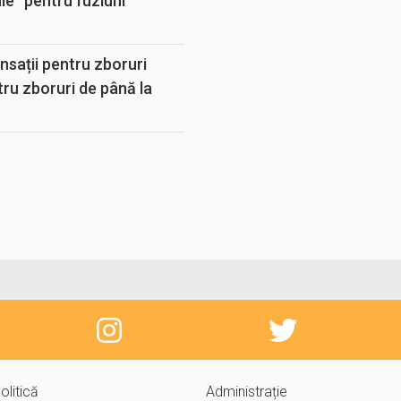
e“ pentru fuziuni
sații pentru zboruri
tru zboruri de până la
olitică
Administrație