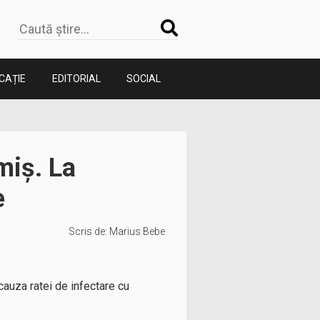
CAȚIE
EDITORIAL
SOCIAL
imiș. La
e
Scris de:
Marius Bebe
 cauza ratei de infectare cu