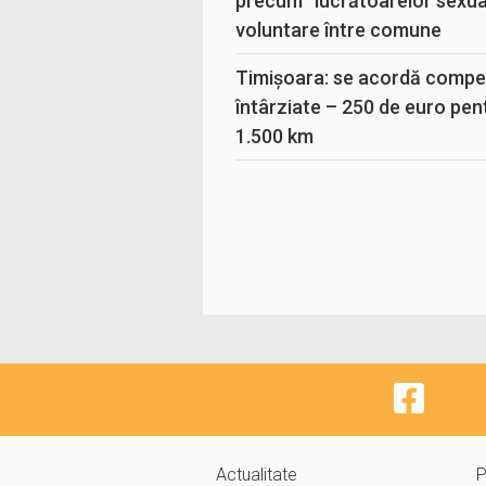
precum “lucrătoarelor sexual
voluntare între comune
Timișoara: se acordă compen
întârziate – 250 de euro pen
1.500 km
Actualitate
P