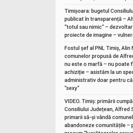
Timișoara: bugetul Consiliul
publicat în transparență – A
“totul sau nimic“ – dezvoltar
proiecte de imagine – vulner
Fostul șef al PNL Timiș, Alin
comunelor propusă de Alfre
nu este o marfă – nu poate fi
achiziție – asistăm la un sp
administrativ doar pentru că
“sexy“
VIDEO. Timiș: primării cumpă
Consiliului Județean, Alfred
primarii să-și vândă comunele
abandoneze comunitățile – 