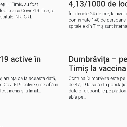
4,13/1000 de loc
dețului Timiș, au fost
nfectare cu Covid-19. Crește
În ultimele 24 de ore, la nivelu
spitale. NR. CRT.
confirmate 140 de persoane c
spitalele din Timiș sunt intern
19 active în
Dumbrăvița – pe 
Timiș la vaccina
iș anunță că la aceasta dată,
Comuna Dumbrăvița este pe pr
de Covid-19 active și se află în
de 47,19 la sută din populați
st închis și ultimul…
datelor disponibile pe platf
abia pe…