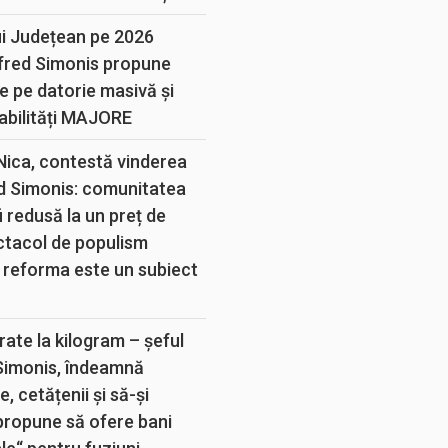
ui Județean pe 2026
lfred Simonis propune
e pe datorie masivă și
abilități MAJORE
 Nica, contestă vinderea
d Simonis: comunitatea
 redusă la un preț de
ectacol de populism
 reforma este un subiect
rate la kilogram – șeful
 Simonis, îndeamnă
, cetățenii și să-și
propune să ofere bani