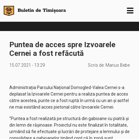
Puntea de acces spre Izvoarele
Cernei a fost refăcută
15.07.2021 - 13:29
Scris de:
Marius Bebe
Administrația Parcului Național Domogled-Valea Cernei s-a
deplasat la Izvoarele Cernei pentru a realiza puntea de acces
către acestea, punte ce a fost ruptă în urmă cu un an și astfel
ne mai existând acces pietonal către Izvoarele Cernei.
“Puntea a fost realizată pe structură din gabioane cu piatră și
din lemn de rășinoase. Proiectul nu este finalizat în totalitate,
urmând să fie efectuate și lucrări de protejare a lemnului și de
consolidare a gabioanelor ținând cont că în zonă sunt