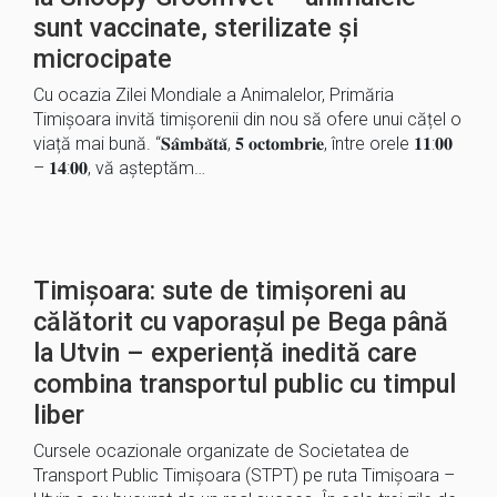
sunt vaccinate, sterilizate și
microcipate
Cu ocazia Zilei Mondiale a Animalelor, Primăria
Timișoara invită timișorenii din nou să ofere unui cățel o
viață mai bună. “𝐒𝐚̂𝐦𝐛𝐚̆𝐭𝐚̆, 𝟓 𝐨𝐜𝐭𝐨𝐦𝐛𝐫𝐢𝐞, între orele 𝟏𝟏:𝟎𝟎
– 𝟏𝟒:𝟎𝟎, vă așteptăm…
Timișoara: sute de timișoreni au
călătorit cu vaporașul pe Bega până
la Utvin – experiență inedită care
combina transportul public cu timpul
liber
Cursele ocazionale organizate de Societatea de
Transport Public Timișoara (STPT) pe ruta Timișoara –