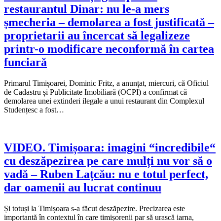
restaurantul Dinar: nu le-a mers
șmecheria – demolarea a fost justificată –
proprietarii au încercat să legalizeze
printr-o modificare neconformă în cartea
funciară
Primarul Timișoarei, Dominic Fritz, a anunțat, miercuri, că Oficiul
de Cadastru și Publicitate Imobiliară (OCPI) a confirmat că
demolarea unei extinderi ilegale a unui restaurant din Complexul
Studențesc a fost…
VIDEO. Timișoara: imagini “incredibile“
cu deszăpezirea pe care mulți nu vor să o
vadă – Ruben Lațcău: nu e totul perfect,
dar oamenii au lucrat continuu
Și totuși la Timișoara s-a făcut deszăpezire. Precizarea este
importantă în contextul în care timișorenii par să urască iarna,