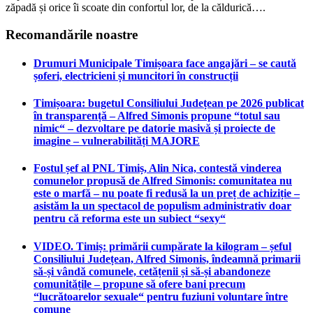
zăpadă și orice îi scoate din confortul lor, de la căldurică….
Recomandările noastre
Drumuri Municipale Timișoara face angajări – se caută
șoferi, electricieni și muncitori în construcții
Timișoara: bugetul Consiliului Județean pe 2026 publicat
în transparență – Alfred Simonis propune “totul sau
nimic“ – dezvoltare pe datorie masivă și proiecte de
imagine – vulnerabilități MAJORE
Fostul șef al PNL Timiș, Alin Nica, contestă vinderea
comunelor propusă de Alfred Simonis: comunitatea nu
este o marfă – nu poate fi redusă la un preț de achiziție –
asistăm la un spectacol de populism administrativ doar
pentru că reforma este un subiect “sexy“
VIDEO. Timiș: primării cumpărate la kilogram – șeful
Consiliului Județean, Alfred Simonis, îndeamnă primarii
să-și vândă comunele, cetățenii și să-și abandoneze
comunitățile – propune să ofere bani precum
“lucrătoarelor sexuale“ pentru fuziuni voluntare între
comune