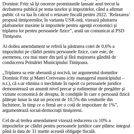
Dominic Fritz să îşi onoreze promisiunile lansate anul trecut la
dezbaterea publică pe tema taxelor şi impozitelor, când a afirmat
public că va lua în calcul o relaxare fiscală pentru 2022. ‘Relaxarea’
propusă timişorenilor, în varianta USR-istă, vizează păstrarea
plafoanelor maxime la impozitele pentru agenţii economici şi
triplarea lor pentru persoanele fizice”, arată un comunicat al PSD
Timişoara.
Al doilea amendament se referă la păstrarea cotei de 0,6% a
impozitului pe clădiri pentru persoanele fizice, care este, de
asemenea, cea mai mare din ţară şi fără majorarea gândită de
conducerea Primăriei Municipiului Timişoara.
„Triplarea sa este aberantă şi nocivă, iar argumentul domnilor
Dominic Fritz şi Matei Creiveanu (city managerul municipiului –
n.r.), că s-ar elimina o inechitate în raport cu persoanele juridice
demonstrează un anumit nivel precar şi rudimentar de pregătire şi
viziune economică de dreapta, în condiţiile în care o persoană fizică
plăteşte lunar la stat un procent de 10,5% din veniturile din
închiriere, în timp ce o firmă are o cotă de impozitare de 1%”,
argumentează social-democraţii timişoreni.
Cel de-al treilea amendament vizează reducerea cu 10% a
impozitelor pe clădiri pentru persoanele juridice care plătesc integral
până la data de 31 martie această obligaţie fiscală.