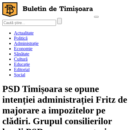
Actualitate
Politică
Administrație
Economie
Sănătate
Cultură
Educație
Editorial
Social
PSD Timișoara se opune
intenției administrației Fritz de
majorare a impozitelor pe
clădiri. Grupul consilierilor