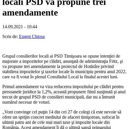
locali PSD va propune trei
amendamente
14.09.2021 - 10:44
Scris de:
Eugen Chiosa
Grupul consilierilor locali ai PSD Timişoara se opune intenţiei de
majorare a impozitelor pe clădiri, anunţată de administraţia Fritz, şi
va propune trei amendamente la proiectul de Hotărâre privind
stabilirea impozitelor şi taxelor locale în municipiu pentru anul 2022,
care va fi votat în plenul Consiliului Local la finalul acestei luni.
Primul amendament va viza reducerea impozitului pe clădiri pentru
persoanele juridice la 1,2%, această propunere fiind susţinută şi anul
trecut de grupul PSD de consilieri municipali, dar nu a întrunit
numărul necesar de voturi.
„Vom convinge cel puţin 14 din cei 27 de colegi că este nevoie să
ofere un sprijin concret mediului de afaceri timişorean, sufocat în
ultimii patru ani de cele mai mari taxe şi impozite locale din
România. Acest amendament îi dă o ultimă şansă primarului