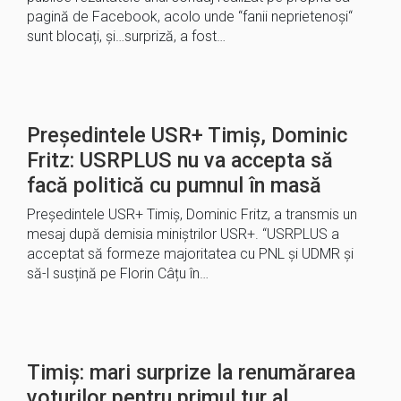
pagină de Facebook, acolo unde “fanii neprietenoși“
sunt blocați, și…surpriză, a fost…
Președintele USR+ Timiș, Dominic
Fritz: USRPLUS nu va accepta să
facă politică cu pumnul în masă
Președintele USR+ Timiș, Dominic Fritz, a transmis un
mesaj după demisia miniștrilor USR+. “USRPLUS a
acceptat să formeze majoritatea cu PNL și UDMR și
să-l susțină pe Florin Câțu în…
Timiș: mari surprize la renumărarea
voturilor pentru primul tur al