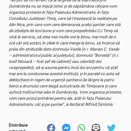
“
Nu pot să nu remarc că la lărgirea de la Giarmata prin
Dumbrăvița nu se mișcă nimic și de săptămâna viitoare vom
organiza proteste în fața Palatului Administrativ, în fața
Consiliului Județean Timiș, care să-l trezească la realitate pe
Alin Nica, prin care vom cere demararea acelui șantier care stă
de izbeliște de luni bune și vom cere președintelui CJ Timiș să
vină la serviciu, să stea mai multe ore la birou, mai mult de o
oră cât stă astăzi, în zilele în care merge la birou, să încerce să
preia din atribuțiile date domnului Vasile (n.r. Marian C. Vasile
– administratorul public al județului), domnului “Borsetă“ (n.r.
Iosif Nicoară – fost șef de cabinet) sau celorlalți doi
vicepreședinți, să-și asume pentru încă doi ani pentru că atât
mai are la conducerea acestei instituții, și în paralel cu asta să
deblocheze în regim de urgență șantierul de lărgire la patru
benzi a drumului care leagă autostrada de Timișoara și care
sufocă traficul mai ales în Dumbrăvița. Vom organiza proteste,
vom cere avizul primăriei pentru ele, atât în fața Palatului
Administrativ, cât și pe șantier
“, a declarat Alfred Simonis.
Distribuie