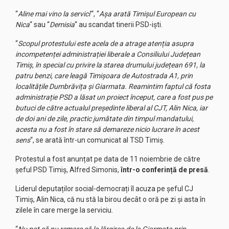
“
Aline mai vino la servici
’“, “
Așa arată Timișul European cu
Nica
“ sau “
Demisia
“ au scandat tinerii PSD-iști.
“
Scopul protestului este acela de a atrage atenția asupra
incompetenței administrației liberale a Consiliului Județean
Timiș, în special cu privire la starea drumului județean 691, la
patru benzi, care leagă Timișoara de Autostrada A1, prin
localitățile Dumbrăvița și Giarmata. Reamintim faptul că fosta
administrație PSD a lăsat un proiect început, care a fost pus pe
butuci de către actualul președinte liberal al CJT, Alin Nica, iar
de doi ani de zile, practic jumătate din timpul mandatului,
acesta nu a fost în stare să demareze nicio lucrare în acest
sens
“, se arată într-un comunicat al TSD Timiș.
Protestul a fost anunțat pe data de 11 noiembrie de către
șeful PSD Timiș, Alfred Simonis,
într-o conferință de presă
.
Liderul deputaților social-democrați îl acuza pe șeful CJ
Timiș, Alin Nica, că nu stă la birou decât o oră pe zi și asta în
zilele în care merge la serviciu.