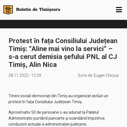
Protest în fața Consiliului Județean
Timiș: “Aline mai vino la servici“ –
s-a cerut demisia șefului PNL al CJ
Timiș, Alin Nica
28.11.2022 - 12:59
Scris de:
Eugen Chiosa
Tinerii social-democrați din Timiș au organizat astăzi un
protest în fața Consiliului Județean Timiș.
Aproximativ 50 de persoane s-au adunat la Palatul
Administrativ purtând pancarte și scandând împotriva
conducerii actuale a administrației județene.