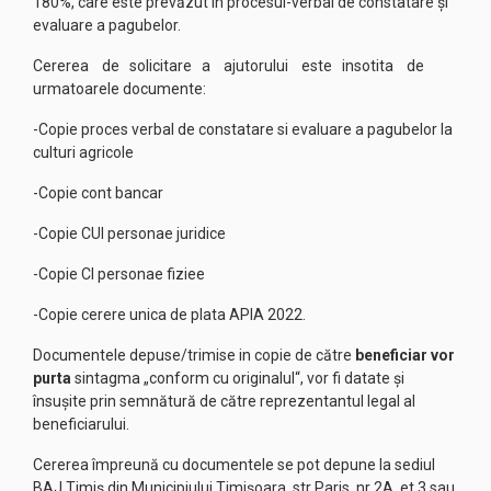
180%, care este prevăzut in procesul-verbal de constatare și
evaluare a pagubelor.
Cererea de solicitare a ajutorului este insotita de
urmatoarele documente:
-Copie proces verbal de constatare si evaluare a pagubelor la
culturi agricole
-Copie cont bancar
-Copie CUI personae juridice
-Copie CI personae fiziee
-Copie cerere unica de plata APIA 2022.
Documentele depuse/trimise in copie de către
beneficiar vor
purta
sintagma „conform cu originalul“, vor fi datate și
însuşite prin semnătură de către reprezentantul legal al
beneficiarului.
Cererea împreună cu documentele se pot depune la sediul
BAJ Timiș din Municipiului Timișoara, str Paris, nr 2A, et 3 sau