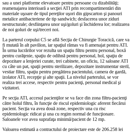
sau a unei platforme elevatoare pentru persoane cu dizabilităţi;
reamenajarea interioară a secţiei ATI prin recompartimentări din
materiale uşoare de tipul pereţilor uşori din gipscarton şi panouri
metalice antibacteriene de tip sandwich; desfacerea unor ziduri
nestructurale; desfiinţarea unor uşi/goluri şi închiderea lor; realizarea
de noi goluri de uşi/treceri noi.
La parterul corpului C5 se află Secţia de Chirurgie Toracică, care va
fi mutată în alt pavilion, iar spaţiul rămas va fi amenajat pentru ATI.
În urma lucrărilor vor rezulta un spaţiu filtru pentru personal, boxă
pentru curăţenie, spaţiu de odihnă pentru personal, hol, spaţiu de
depozitare a lenjeriei curate, trei cabinete, un oficiu, 12 saloane ATI
cu câte un pat, spaţii pentru sterilizare, depozitare instrumentar steril,
vestiar filtru, spaţiu pentru pregătirea pacientului, camera de gardă,
izolator ATI, recepţie şi alte spaţii. La nivelul parterului, se vor
realiza trei accese, respectiv pentru pacienţi, personal medical şi
vizitatori.
Pe secţia ATI, accesul pacienţilor se va face din zona filtru-pacienţi
către holul filtru, în funcţie de riscul epidemiologic aferent fiecărui
pacient. Secţia va avea două zone, respectiv una cu risc
epidemiologic ridicat şi una cu regim normal de funcţionare.
Saloanele vor avea suprafaţa minimă/pacient de 12 mp.
Valoarea estimată a contractului de proiectare este de 206.258 lei