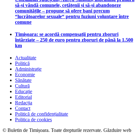
să-și vândă comunele, cetățenii și să-și abandoneze
comunitățile – propune să ofere bani precum
“lucrătoarelor sexuale“ pentru fuziuni voluntare între
comune
Timișoara: se acordă compensații pentru zboruri
întârziate – 250 de euro pentru zboruri de până la 1.500
km
Actualitate
Politică
Administrație
Economie
Sănătate
Cultură
Educație
Editorial
Redacția
Contact
Politică de confidențialitate
Politica de cookies
© Buletin de Timișoara. Toate drepturile rezervate. Găzduire web
maghost.ro