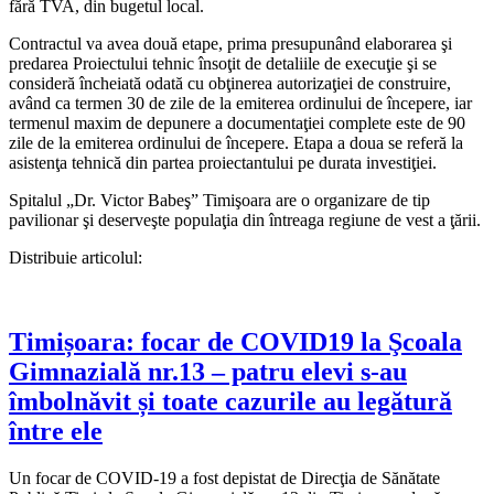
fără TVA, din bugetul local.
Contractul va avea două etape, prima presupunând elaborarea şi
predarea Proiectului tehnic însoţit de detaliile de execuţie şi se
consideră încheiată odată cu obţinerea autorizaţiei de construire,
având ca termen 30 de zile de la emiterea ordinului de începere, iar
termenul maxim de depunere a documentaţiei complete este de 90
zile de la emiterea ordinului de începere. Etapa a doua se referă la
asistenţa tehnică din partea proiectantului pe durata investiţiei.
Spitalul „Dr. Victor Babeş” Timişoara are o organizare de tip
pavilionar şi deserveşte populaţia din întreaga regiune de vest a ţării.
Distribuie articolul:
Timișoara: focar de COVID19 la Şcoala
Gimnazială nr.13 – patru elevi s-au
îmbolnăvit și toate cazurile au legătură
între ele
Un focar de COVID-19 a fost depistat de Direcţia de Sănătate