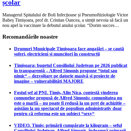
școlar
Managerul Spitalului de Boli Infecțioase și Pneumoftiziologie Victor
Babeș Timișoara, prof dr. Cristian Oancea, a simțit nevoia să facă un
nou apel la vaccinare la debutul anului școlar. “Dorim succes…
Recomandările noastre
Drumuri Municipale Timișoara face angajări – se caută
șoferi, electricieni și muncitori în construcții
Timișoara: bugetul Consiliului Județean pe 2026 publicat
în transparență – Alfred Simonis propune “totul sau
nimic“ – dezvoltare pe datorie masivă și proiecte de
imagine – vulnerabilități MAJORE
Fostul șef al PNL Timiș, Alin Nica, contestă vinderea
comunelor propusă de Alfred Simonis: comunitatea nu
este o marfă – nu poate fi redusă la un preț de achiziție –
asistăm la un spectacol de populism administrativ doar
pentru că reforma este un subiect “sexy“
VIDEO. Timiș: primării cumpărate la kilogram – șeful
Consiliului Județean, Alfred Simonis, îndeamnă primarii