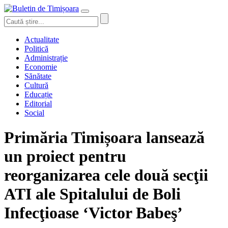
Actualitate
Politică
Administrație
Economie
Sănătate
Cultură
Educație
Editorial
Social
Primăria Timișoara lansează
un proiect pentru
reorganizarea cele două secţii
ATI ale Spitalului de Boli
Infecţioase ‘Victor Babeş’