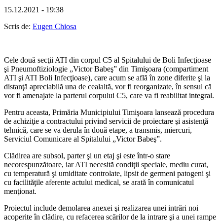
15.12.2021 - 19:38
Scris de:
Eugen Chiosa
Cele două secţii ATI din corpul C5 al Spitalului de Boli Infecţioase
şi Pneumoftiziologie „Victor Babeş” din Timişoara (compartiment
ATI şi ATI Boli Infecţioase), care acum se află în zone diferite şi la
distanţă apreciabilă una de cealaltă, vor fi reorganizate, în sensul că
vor fi amenajate la parterul corpului C5, care va fi reabilitat integral.
Pentru aceasta, Primăria Municipiului Timişoara lansează procedura
de achiziţie a contractului privind servicii de proiectare şi asistenţă
tehnică, care se va derula în două etape, a transmis, miercuri,
Serviciul Comunicare al Spitalului „Victor Babeş”.
Clădirea are subsol, parter şi un etaj şi este într-o stare
necorespunzătoare, iar ATI necesită condiţii speciale, mediu curat,
cu temperatură şi umiditate controlate, lipsit de germeni patogeni şi
cu facilităţile aferente actului medical, se arată în comunicatul
menţionat.
Proiectul include demolarea anexei şi realizarea unei intrări noi
acoperite în clădire, cu refacerea scărilor de la intrare şi a unei rampe