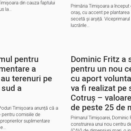
Timișoara din cauza faptului
Primăria Timișoara a început
dus la…
oraș, cu accent pe plantarea 
secetă și arșiță. Viceprimaru
lucrările…
amul pentru
Dominic Fritz a
imentare a
pentru un nou c
 au terenuri pe
cu aport volunta
e sud a
va fi realizat pe
Cotruș – valoare
de peste 25 de m
 Poduri Timișoara anunță că a
e pentru comisiile de
Primarul Timișoarei, Dominic 
xproprierilor suplimentare
construirea unui nou centru d
pe…
(CAV) de dimensiuni mari, o i