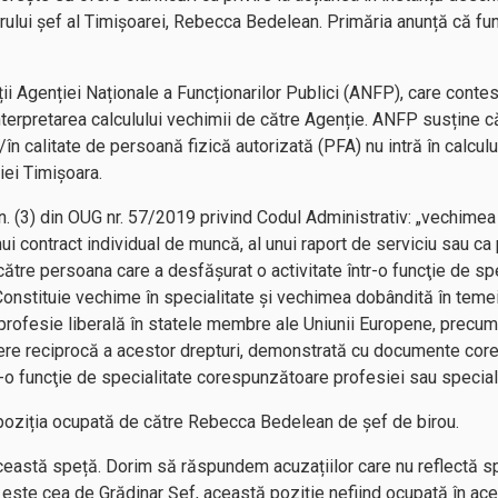
arului șef al Timișoarei, Rebecca Bedelean. Primăria anunță că f
ii Agenției Naționale a Funcționarilor Publici (ANFP), care conte
interpretarea calculului vechimii de către Agenție. ANFP susține c
ă/în calitate de persoană fizică autorizată (PFA) nu intră în calcu
iei Timișoara.
n. (3) din OUG nr. 57/2019 privind Codul Administrativ: „vechimea 
i contract individual de muncă, al unui raport de serviciu sau ca
re persoana care a desfăşurat o activitate într-o funcţie de sp
 Constituie vechime în specialitate şi vechimea dobândită în temei
profesie liberală în statele membre ale Uniunii Europene, precum 
tere reciprocă a acestor drepturi, demonstrată cu documente co
r-o funcţie de specialitate corespunzătoare profesiei sau speciali
poziția ocupată de către Rebecca Bedelean de șef de birou.
eastă speță. Dorim să răspundem acuzațiilor care nu reflectă speț
 este cea de Grădinar Șef, această poziție nefiind ocupată în ac