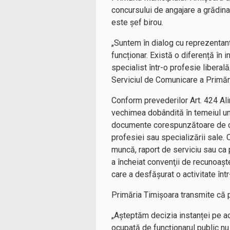
concursului de angajare a grădin
este șef birou.
„Suntem în dialog cu reprezentanț
funcționar. Există o diferență în 
specialist într-o profesie liberal
Serviciul de Comunicare a Primăr
Conform prevederilor Art. 424 Ali
vechimea dobândită în temeiul unu
documente corespunzătoare de căt
profesiei sau specializării sale.
muncă, raport de serviciu sau ca 
a încheiat convenţii de recunoaş
care a desfăşurat o activitate înt
Primăria Timișoara transmite că 
„Așteptăm decizia instanței pe ac
ocupată de funcționarul public nu