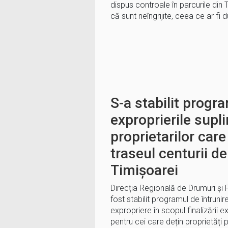
dispus controale în parcurile din 
că sunt neîngrijite, ceea ce ar fi 
S-a stabilit progr
exproprierile supl
proprietarilor care
traseul centurii d
Timișoarei
Direcția Regională de Drumuri și
fost stabilit programul de întrunir
expropriere în scopul finalizării e
pentru cei care dețin proprietăți 