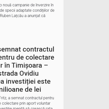
 o nouă campanie de înverzire în
de specii adaptate condițiilor de
l Ruben Lațcău a anunțat că
 semnat contractul
entru de colectare
r în Timișoara –
 strada Ovidiu
a investiției este
ilioane de lei
Fritz, a semnat contractul pentru
e colectare prin aport voluntar
nvestiție menită să crească rata