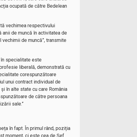
uncția ocupată de către Bedelean
stă vechimea respectivului
ă anii de muncă în activitatea de
lul vechimii de muncă”, transmite
în specialitate este
 profesie liberală, demonstrată cu
ecialitate corespunzătoare
ul unui contract individual de
şi în alte state cu care România
respunzătoare de către persoana
zării sale.”
a în fapt. În primul rând, poziția
est moment, ci este cea de Șef