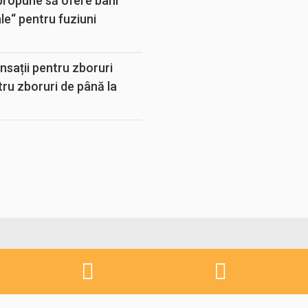
propune să ofere bani
e“ pentru fuziuni
sații pentru zboruri
tru zboruri de până la