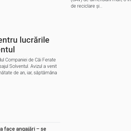
de reciclare și…
ntru lucrările
entul
dul Companiei de Căi Ferate
ajul Solventul. Avizul a venit
ătate de an, iar, săptămâna
E
a face angajări – se