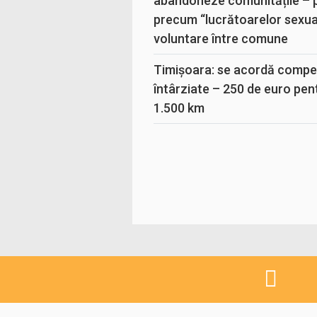
abandoneze comunitățile – 
precum “lucrătoarelor sexual
voluntare între comune
Timișoara: se acordă compen
întârziate – 250 de euro pen
1.500 km