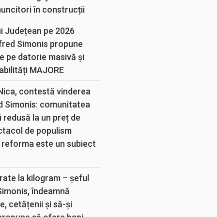
muncitori în construcții
ui Județean pe 2026
lfred Simonis propune
e pe datorie masivă și
abilități MAJORE
 Nica, contestă vinderea
d Simonis: comunitatea
 redusă la un preț de
ectacol de populism
 reforma este un subiect
rate la kilogram – șeful
 Simonis, îndeamnă
, cetățenii și să-și