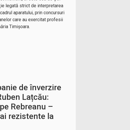
ție legată strict de interpretarea
adrul aparatului, prin concursuri
elor care au exercitat profesii
măria Timișoara.
anie de înverzire
Ruben Lațcău:
 pe Rebreanu –
ai rezistente la