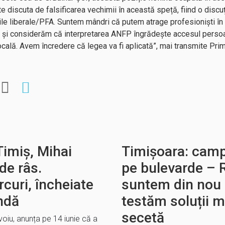
te discuta de falsificarea vechimii în această speță, fiind o discu
ile liberale/PFA. Suntem mândri că putem atrage profesioniști în c
, și considerăm că interpretarea ANFP îngrădește accesul persoan
locală. Avem încredere că legea va fi aplicată”, mai transmite Pri
Timiș, Mihai
Timișoara: camp
 de râs.
pe bulevarde – 
rcuri, încheiate
suntem din nou
ndă
testăm soluții m
secetă
voiu, anunța pe 14 iunie că a