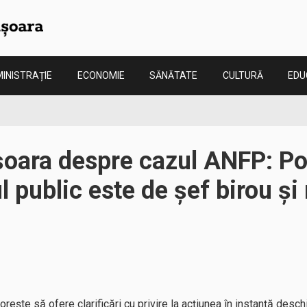
INISTRAȚIE
ECONOMIE
SĂNĂTATE
CULTURĂ
EDU
șoara despre cazul ANFP: Po
l public este de șef birou și
orește să ofere clarificări cu privire la acțiunea în instanță des