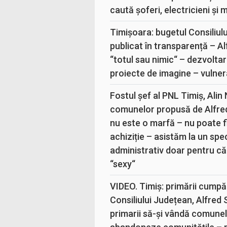
caută șoferi, electricieni și 
Timișoara: bugetul Consiliul
publicat în transparență – A
“totul sau nimic“ – dezvoltar
proiecte de imagine – vulner
Fostul șef al PNL Timiș, Alin
comunelor propusă de Alfre
nu este o marfă – nu poate fi
achiziție – asistăm la un sp
administrativ doar pentru că
“sexy“
VIDEO. Timiș: primării cumpă
Consiliului Județean, Alfred
primarii să-și vândă comunele