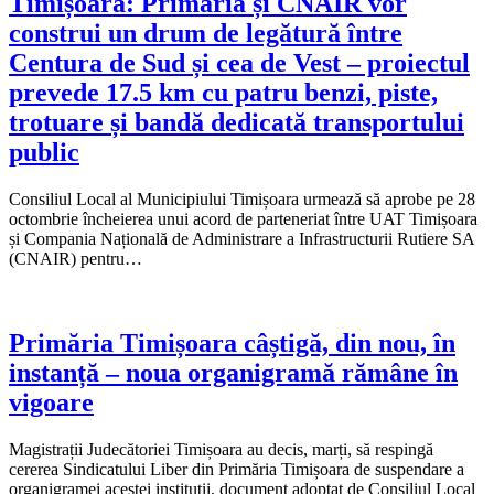
Timișoara: Primăria și CNAIR vor
construi un drum de legătură între
Centura de Sud și cea de Vest – proiectul
prevede 17.5 km cu patru benzi, piste,
trotuare și bandă dedicată transportului
public
Consiliul Local al Municipiului Timișoara urmează să aprobe pe 28
octombrie încheierea unui acord de parteneriat între UAT Timișoara
și Compania Națională de Administrare a Infrastructurii Rutiere SA
(CNAIR) pentru…
Primăria Timișoara câștigă, din nou, în
instanță – noua organigramă rămâne în
vigoare
Magistrații Judecătoriei Timișoara au decis, marți, să respingă
cererea Sindicatului Liber din Primăria Timișoara de suspendare a
organigramei acestei instituții, document adoptat de Consiliul Local