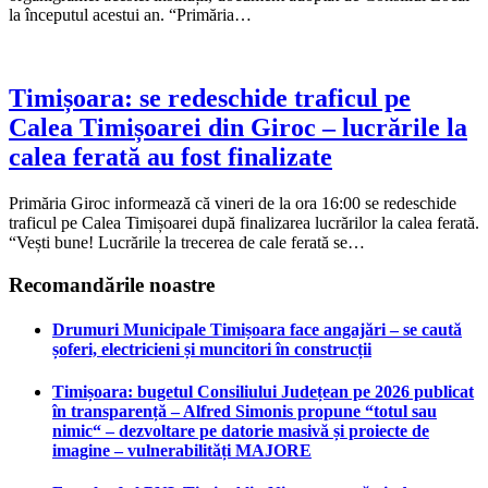
la începutul acestui an. “Primăria…
Timișoara: se redeschide traficul pe
Calea Timișoarei din Giroc – lucrările la
calea ferată au fost finalizate
Primăria Giroc informează că vineri de la ora 16:00 se redeschide
traficul pe Calea Timișoarei după finalizarea lucrărilor la calea ferată.
“Vești bune! Lucrările la trecerea de cale ferată se…
Recomandările noastre
Drumuri Municipale Timișoara face angajări – se caută
șoferi, electricieni și muncitori în construcții
Timișoara: bugetul Consiliului Județean pe 2026 publicat
în transparență – Alfred Simonis propune “totul sau
nimic“ – dezvoltare pe datorie masivă și proiecte de
imagine – vulnerabilități MAJORE