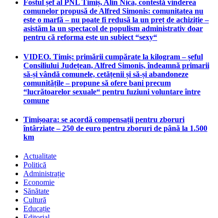
Fostul șef al PNL Timiș, Alin Nica, contestă vinderea
comunelor propusă de Alfred Simonis: comunitatea nu
este o marfă – nu poate fi redusă la un preț de achiziție –
asistăm la un spectacol de populism administrativ doar
pentru că reforma este un subiect “sexy“
VIDEO. Timiș: primării cumpărate la kilogram – șeful
Consiliului Județean, Alfred Simonis, îndeamnă primarii
să-și vândă comunele, cetățenii și să-și abandoneze
comunitățile – propune să ofere bani precum
“lucrătoarelor sexuale“ pentru fuziuni voluntare între
comune
Timișoara: se acordă compensații pentru zboruri
întârziate – 250 de euro pentru zboruri de până la 1.500
km
Actualitate
Politică
Administrație
Economie
Sănătate
Cultură
Educație
Editorial