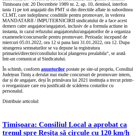
Timisoara (str. 20 Decembrie 1989 nr. 2, ap. 10, demisol, interfon
tasta 1) pe toti angajatii din PMT si din directiile aflate in subordinea
CLMT, care indeplinesc conditiile pentru promovare, in vederea
MANDATARII / IMPUTERNICIRII sindicatului de a face acest
demers catre angajator/angajatori, inclusiv de a formula actiune in
instanta, in cazul refuzului angajatorului/angajatorilor de a organiza
examenele/concursurile pentru promovare. Perioada: incepand de
miercuri 05.01.2022, ora 12 si pana luni 31.01.2022, ora 12. Dupa
strangerea semnaturilor se va depune la registratura
primariei/directiei/consiliului local plangerea prealabila“, se arată
într-un comunicat al Sindicatului.
În schimb, conform
anunțurilor
postate pe site-ul propriu, Consiliul
Județean Timiș a derulat mai multe concursuri de promovare intern,
dar și de angajare, deși în primăvara lui 2021 instituția a trecut printr-
o reorganizare care era justificată de scăderea costurilor cu
personalul.
Distribuie articolul:
Timișoara: Consiliul Local a aprobat ca
trenul spre Reșița să circule cu 120 km/h