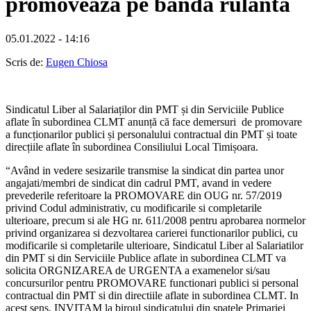
promovează pe bandă rulantă
05.01.2022 - 14:16
Scris de:
Eugen Chiosa
Sindicatul Liber al Salariaților din PMT și din Serviciile Publice
aflate în subordinea CLMT anunță că face demersuri de promovare
a funcționarilor publici și personalului contractual din PMT și toate
direcțiile aflate în subordinea Consiliului Local Timișoara.
“Având in vedere sesizarile transmise la sindicat din partea unor
angajati/membri de sindicat din cadrul PMT, avand in vedere
prevederile referitoare la PROMOVARE din OUG nr. 57/2019
privind Codul administrativ, cu modificarile si completarile
ulterioare, precum si ale HG nr. 611/2008 pentru aprobarea normelor
privind organizarea si dezvoltarea carierei functionarilor publici, cu
modificarile si completarile ulterioare, Sindicatul Liber al Salariatilor
din PMT si din Serviciile Publice aflate in subordinea CLMT va
solicita ORGNIZAREA de URGENTA a examenelor si/sau
concursurilor pentru PROMOVARE functionari publici si personal
contractual din PMT si din directiile aflate in subordinea CLMT. In
acest sens, INVITAM la biroul sindicatului din spatele Primariei