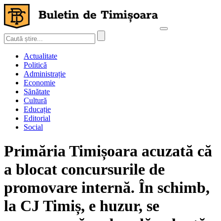
Actualitate
Politică
Administrație
Economie
Sănătate
Cultură
Educație
Editorial
Social
Primăria Timișoara acuzată că
a blocat concursurile de
promovare internă. În schimb,
la CJ Timiș, e huzur, se