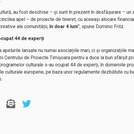
.
ltură, au fost deschise – și sunt în prezent în desfășurare – un a
 cincilea apel – de proiecte de tineret, cu aceeași alocare financia
reative ale comunității,
în doar 4 luni
”, spune Dominic Fritz.
ocupat 44 de experți
a apelurile lansate nu numai asociațiile mari, ci și organizațiile m
tii Centrului de Proiecte Timișoara pentru a duce la bun sfârșit pro
și programelor culturale s-au ocupat 44 de experți, în domeniile p
ele culturale europene, pe baza unor regulamente dezbătute cu bene
i.