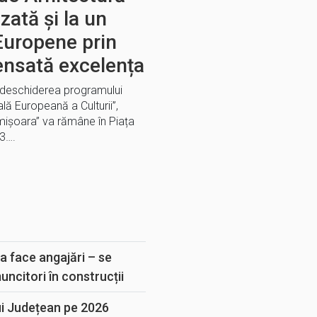
zată și la un
Europene prin
ensată excelența
u deschiderea programului
lă Europeană a Culturii”,
imișoara” va rămâne în Piața
23….
E
a face angajări – se
muncitori în construcții
ui Județean pe 2026