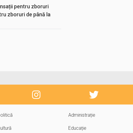
sații pentru zboruri
tru zboruri de până la
olitică
Administrație
ultură
Educație