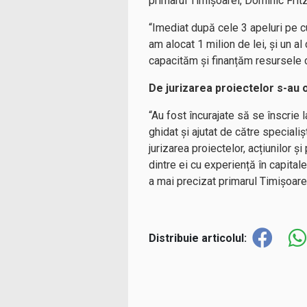
primarul Timișoarei, Dominic Fritz
“Imediat după cele 3 apeluri pe cu
am alocat 1 milion de lei, și un al
capacităm și finanțăm resursele c
De jurizarea proiectelor s-au 
“Au fost încurajate să se înscrie l
ghidat și ajutat de către specialiș
jurizarea proiectelor, acțiunilor 
dintre ei cu experiență în capital
a mai precizat primarul Timișoare
Distribuie articolul: