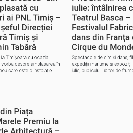
mplasată cu
iulie: întâlnire
i ai PNL Timiș –
Teatrul Basca –
șeful Direcției
Festivalul Fabric
ă Timiș și
dans din Franţa 
in Tabără
Cirque du Mond
t la Timișoara cu ocazia
Spectacole de circ şi dans, fi
te vorba despre amplasarea în
expediţii maritime şi expoziţii 
ubeu care este o instalație
iulie, publicului iubitor de fr
din Piața
 Marele Premiu la
de Arhitectură –