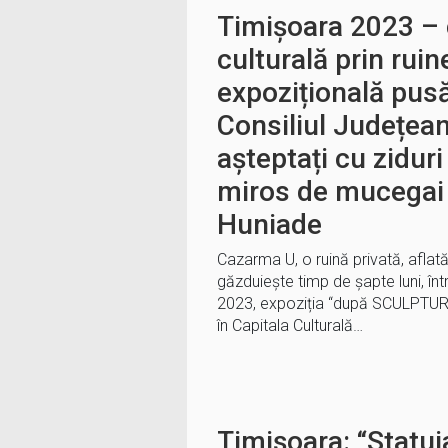
Timișoara 2023 – 
culturală prin ru
expozițională pusă
Consiliul Județean
așteptați cu ziduri
miros de mucegai 
Huniade
Cazarma U, o ruină privată, aflată
găzduiește timp de șapte luni, în
2023, expoziția “după SCULPT
în Capitala Culturală…
Timișoara: “Statu