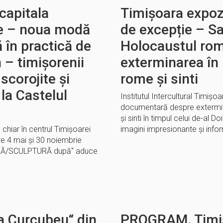
capitala
Timișoara expoz
ine – noua modă
de excepție – S
 în practică de
Holocaustul rom
 – timișorenii
exterminarea în
 scorojite și
rome și sinti
la Castelul
Institutul Intercultural Timiș
documentară despre extermin
și sinti în timpul celui de-al 
 chiar în centrul Timișoarei
imagini impresionante și infor
tre 4 mai și 30 noiembrie
URĂ/SCULPTURĂ după“ aduce
ia Curcubeu“ din
PROGRAM. Timiș