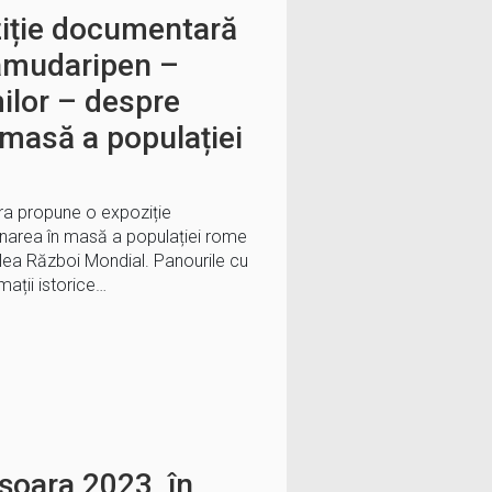
iție documentară
amudaripen –
ilor – despre
 masă a populației
oara propune o expoziție
area în masă a populației rome
Doilea Război Mondial. Panourile cu
mații istorice…
oara 2023, în