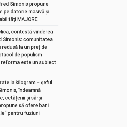
lfred Simonis propune
e pe datorie masivă și
abilități MAJORE
 Nica, contestă vinderea
d Simonis: comunitatea
 redusă la un preț de
ectacol de populism
 reforma este un subiect
rate la kilogram – șeful
 Simonis, îndeamnă
, cetățenii și să-și
propune să ofere bani
e“ pentru fuziuni