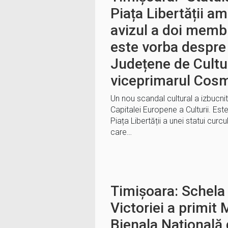
Piața Libertății a
avizul a doi membr
este vorba despre 
Județene de Cultur
viceprimarul Cosm
Un nou scandal cultural a izbucni
Capitalei Europene a Culturii. Es
Piața Libertății a unei statui curc
care…
Timișoara: Schela 
Victoriei a primit
Bienala Națională 