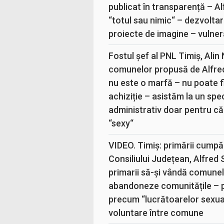
publicat în transparență – A
“totul sau nimic“ – dezvoltar
proiecte de imagine – vulner
Fostul șef al PNL Timiș, Alin
comunelor propusă de Alfre
nu este o marfă – nu poate fi
achiziție – asistăm la un sp
administrativ doar pentru că
“sexy“
VIDEO. Timiș: primării cumpă
Consiliului Județean, Alfred
primarii să-și vândă comunele
abandoneze comunitățile – 
precum “lucrătoarelor sexual
voluntare între comune