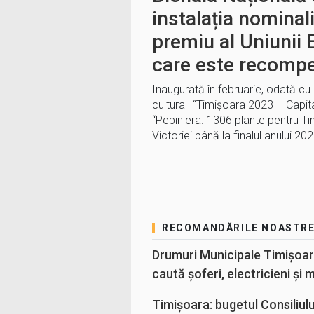
instalația nominali
premiu al Uniunii 
care este recomp
Inaugurată în februarie, odată c
cultural “Timișoara 2023 – Capita
“Pepiniera. 1306 plante pentru T
Victoriei până la finalul anului 20
RECOMANDĂRILE NOASTR
Drumuri Municipale Timișoar
caută șoferi, electricieni și 
Timișoara: bugetul Consiliul