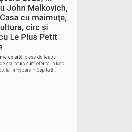
a cu John Malkovich,
 Casa cu maimuţe,
ultura, circ şi
cu Le Plus Petit
e
lme de artă, piese de teatru,
de sculptură sunt oferite, în luna
umos, la Timişoara – Capitală…