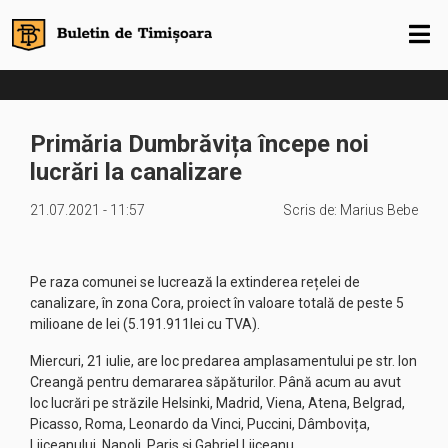
Primăria Dumbrăvița începe noi
lucrări la canalizare
21.07.2021 - 11:57
Scris de:
Marius Bebe
Pe raza comunei se lucrează la extinderea rețelei de
canalizare, în zona Cora, proiect în valoare totală de peste 5
milioane de lei (5.191.911lei cu TVA).
Miercuri, 21 iulie, are loc predarea amplasamentului pe str. Ion
Creangă pentru demararea săpăturilor. Până acum au avut
loc lucrări pe străzile Helsinki, Madrid, Viena, Atena, Belgrad,
Picasso, Roma, Leonardo da Vinci, Puccini, Dâmbovița,
Liiceanului, Napoli, Paris și Gabriel Liiceanu.