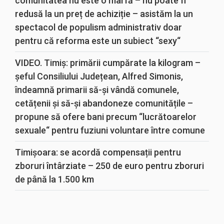
comunitatea nu este o marfă – nu poate fi
redusă la un preț de achiziție – asistăm la un
spectacol de populism administrativ doar
pentru că reforma este un subiect “sexy“
VIDEO. Timiș: primării cumpărate la kilogram –
șeful Consiliului Județean, Alfred Simonis,
îndeamnă primarii să-și vândă comunele,
cetățenii și să-și abandoneze comunitățile –
propune să ofere bani precum “lucrătoarelor
sexuale“ pentru fuziuni voluntare între comune
Timișoara: se acordă compensații pentru
zboruri întârziate – 250 de euro pentru zboruri
de până la 1.500 km