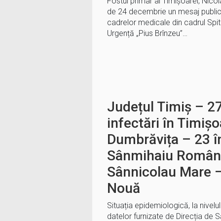
Fostul primar al Timișoarei, Nico
de 24 decembrie un mesaj public
cadrelor medicale din cadrul Spit
Urgență „Pius Brînzeu”…
Județul Timiș – 2
infectări în Timișo
Dumbrăvița – 23 î
Sânmihaiu Român 
Sânnicolau Mare –
Nouă
Situația epidemiologică, la nivelu
datelor furnizate de Direcția de S