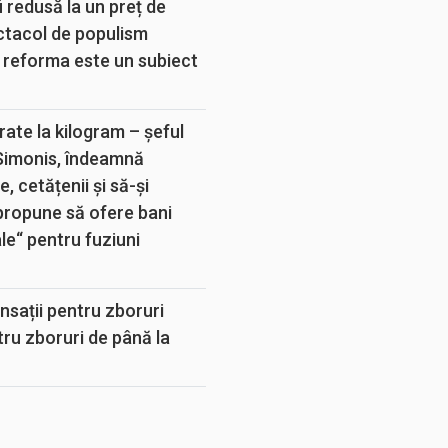
 redusă la un preț de
ectacol de populism
 reforma este un subiect
rate la kilogram – șeful
 Simonis, îndeamnă
, cetățenii și să-și
propune să ofere bani
e“ pentru fuziuni
sații pentru zboruri
tru zboruri de până la