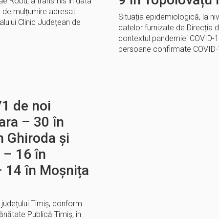
lae Robu, a transmis în data
 de mulțumire adresat
Situația epidemiologică, la ni
alului Clinic Județean de
datelor furnizate de Direcția 
contextul pandemiei COVID-19
persoane confirmate COVID-1
71 de noi
ara – 30 în
n Ghiroda și
– 16 în
 14 în Moșnița
l județului Timiș, conform
ănătate Publică Timiș, în