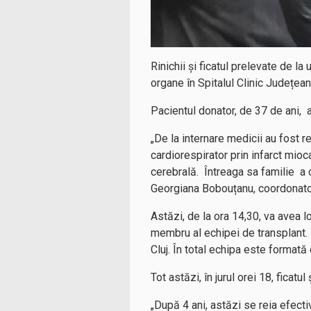
Rinichii și ficatul prelevate de l
organe în Spitalul Clinic Județea
Pacientul donator, de 37 de ani, a
„De la internare medicii au fost 
cardiorespirator prin infarct mioca
cerebrală. Întreaga sa familie a c
Georgiana Bobouțanu, coordonator
Astăzi, de la ora 14,30, va avea 
membru al echipei de transplant. 
Cluj. În total echipa este formată
Tot astăzi, în jurul orei 18, ficatu
„După 4 ani, astăzi se reia efecti