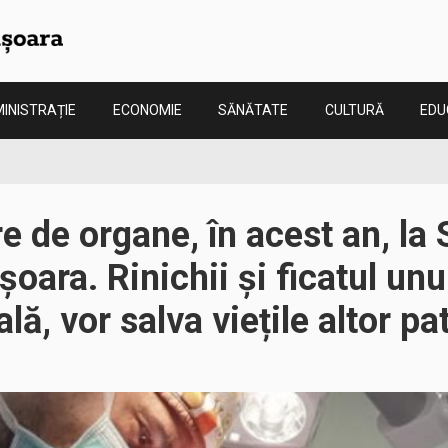
INISTRAȚIE
ECONOMIE
SĂNĂTATE
CULTURĂ
EDU
e de organe, în acest an, la 
oara. Rinichii și ficatul unu
lă, vor salva viețile altor p