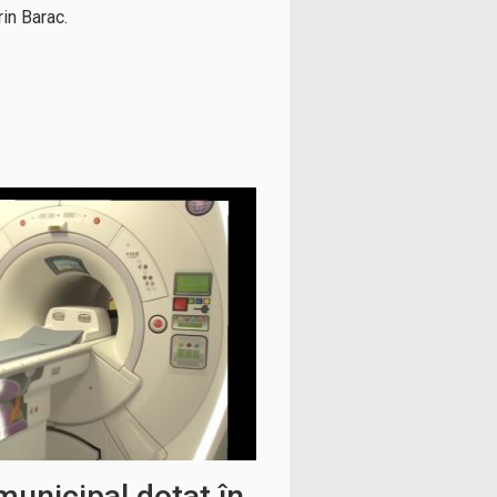
in Barac.
municipal dotat în