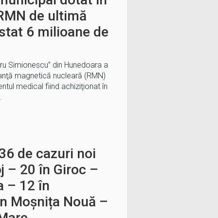
RMN de ultimă
stat 6 milioane de
ndru Simionescu” din Hunedoara a
onanţă magnetică nucleară (RMN)
tul medical fiind achiziţionat în
…
36 de cazuri noi
j – 20 în Giroc –
 – 12 în
în Moșnița Nouă –
 Mare