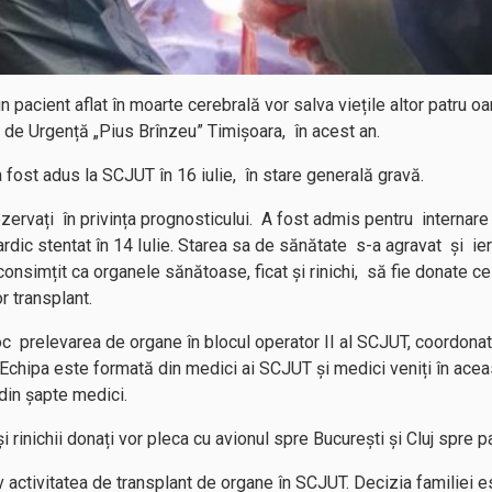
a un pacient aflat în moarte cerebrală vor salva viețile altor patru
n de Urgență „Pius Brînzeu” Timișoara, în acest an.
 fost adus la SCJUT în 16 iulie, în stare generală gravă.
rezervați în privința prognosticului. A fost admis pentru interna
rdic stentat în 14 Iulie. Starea sa de sănătate s-a agravat și ieri (
onsimțit ca organele sănătoase, ficat și rinichi, să fie donate ce
 transplant.
loc prelevarea de organe în blocul operator II al SCJUT, coordona
Echipa este formată din medici ai SCJUT și medici veniți în aceas
 din șapte medici.
l și rinichii donați vor pleca cu avionul spre București și Cluj spre p
v activitatea de transplant de organe în SCJUT. Decizia familiei e