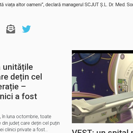
ă viața altor oameni”, declară managerul SCJUT Ș.L. Dr. Med. Sor
 unitățile
re dețin cel
erație –
nici a fost
, în luna octombrie, toate
 din județ care dețin cel puțin
i clinici private a fost…
VEST: un spital 