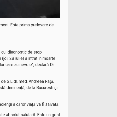
 oameni. Este prima prelevare de
re cu diagnostic de stop
joi, 28 iulie) a intrat în moarte
lor care au nevoie”, declară Dr.
t de Ș.L dr. med. Andreea Rață,
tă dimineață, de la București și
acienții a căror viață va fi salvată.
ste absolut salutară. Este un gest