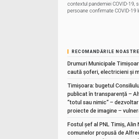
contextul pandemiei COVID-19, se
persoane confirmate COVID-19 în
RECOMANDĂRILE NOASTR
Drumuri Municipale Timișoar
caută șoferi, electricieni și 
Timișoara: bugetul Consiliul
publicat în transparență – A
“totul sau nimic“ – dezvoltar
proiecte de imagine – vulner
Fostul șef al PNL Timiș, Alin
comunelor propusă de Alfre