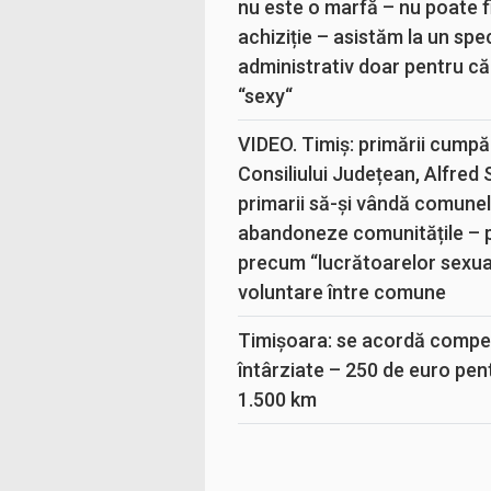
nu este o marfă – nu poate fi
achiziție – asistăm la un sp
administrativ doar pentru că
“sexy“
VIDEO. Timiș: primării cumpă
Consiliului Județean, Alfred
primarii să-și vândă comunele
abandoneze comunitățile – 
precum “lucrătoarelor sexual
voluntare între comune
Timișoara: se acordă compen
întârziate – 250 de euro pen
1.500 km