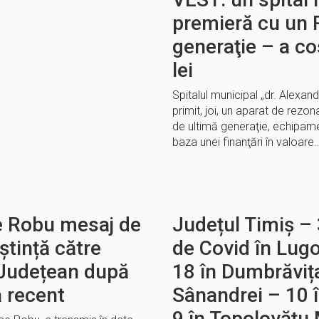
premieră cu un 
generaţie – a co
lei
Spitalul municipal „dr. Alexa
primit, joi, un aparat de rez
de ultimă generaţie, echipamen
baza unei finanţări în valoare
e Robu mesaj de
Județul Timiș – 
ștință către
de Covid în Lugo
i Județean după
18 în Dumbrăvița
a recent
Sânandrei – 10 
9 în Topolovățu