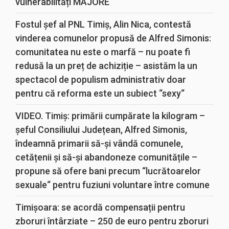
vulnerabilități MAJORE
Fostul șef al PNL Timiș, Alin Nica, contestă
vinderea comunelor propusă de Alfred Simonis:
comunitatea nu este o marfă – nu poate fi
redusă la un preț de achiziție – asistăm la un
spectacol de populism administrativ doar
pentru că reforma este un subiect “sexy“
VIDEO. Timiș: primării cumpărate la kilogram –
șeful Consiliului Județean, Alfred Simonis,
îndeamnă primarii să-și vândă comunele,
cetățenii și să-și abandoneze comunitățile –
propune să ofere bani precum “lucrătoarelor
sexuale“ pentru fuziuni voluntare între comune
Timișoara: se acordă compensații pentru
zboruri întârziate – 250 de euro pentru zboruri