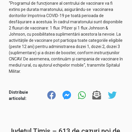
“Programul de funcționare al centrului de vaccinare va fi
extins pe durata maratonului, asigurându-se vaccinarea
doritorilor împotriva COVID-19 pe toată perioada de
desfășurare a acestuia. În cadrul maratonului sunt disponibile
2 fluxuri de vaccinare: 1 flux Pfizer și 1 flux Johnson &
Johnson, cu posibilitatea suplimentării acestora la nevoie. La
activitățile de vaccinare pot participa toate categoriile eligibile
(peste 12 ani) pentru administrarea dozei 1, dozei 2, dozei 3
(suplimentare) și a dozei de booster, conform instrucțiunilor
CNCAV. De asemenea, continuăm și campania de vaccinare în
mediul rural, cu ajutorul echipelor mobile“, transmite Spitalul
Militar.
Distribuie
articolul:
Județul Timiș – 613 de cazuri noi de