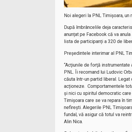
Noi alegeri la PNL Timișoara, un 
După îmbrâncelile deja caracteris
anunțat pe Facebook că va anula a
lista de participanți a 320 de liber
Președintele interimar al PNL Timi
“Acţiunile de forţă instrumentate
PNL. Îi recomand lui Ludovic Orb
căuta într-un partid liberal. Legat
acționeze. Comportamentele total
și nici cu spiritul democratic ca
Timișoara care se va repara în ti
nefirești. Alegerile PNL Timișoar
fundal, vă asigur că totul va rein
Alin Nica.