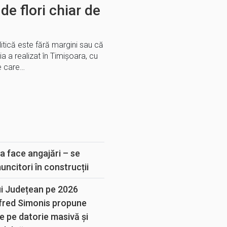
de flori chiar de
litică este fără margini sau că
ia a realizat în Timișoara, cu
ne care…
E
a face angajări – se
muncitori în construcții
ui Județean pe 2026
lfred Simonis propune
e pe datorie masivă și