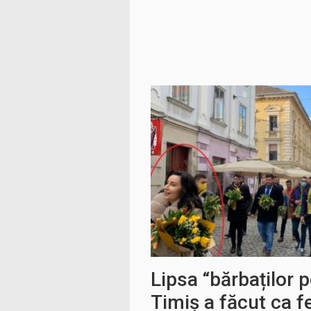
Lipsa “bărbaților p
Timiș a făcut ca f