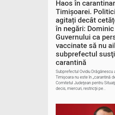
Haos în carantina
Timișoarei. Politic
agitați decât cetăț
în negări: Dominic 
Guvernului ca per
vaccinate să nu aib
subprefectul susţ
carantină
Subprefectul Ovidiu Drăgănescu a
Timişoara nu este în „carantină 
Comitetul Judeţean pentru Situaţ
decis, miercuri, restricţii pe…