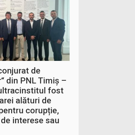
conjurat de
or“ din PNL Timiș –
ultracinstitul fost
arei alături de
 pentru corupție,
t de interese sau