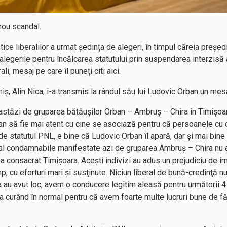
nou scandal.
tice liberalilor a urmat ședința de alegeri, în timpul căreia preș
legerile pentru încălcarea statutului prin suspendarea interzisă 
ali, mesaj pe care îl puneți citi aici.
ș, Alin Nica, i-a transmis la rândul său lui Ludovic Orban un mesa
 astăzi de gruparea bătăușilor Orban – Ambruș – Chira în Timișoa
an să fie mai atent cu cine se asociază pentru că persoanele cu
 de statutul PNL, e bine că Ludovic Orban îl apară, dar și mai bine 
 condamnabile manifestate azi de gruparea Ambruș – Chira nu au
re a consacrat Timișoara. Acești indivizi au adus un prejudiciu de
mp, cu eforturi mari și susţinute. Niciun liberal de bună-credinţă
a au avut loc, avem o conducere legitim aleasă pentru următorii 4
tra curând în normal pentru că avem foarte multe lucruri bune de f