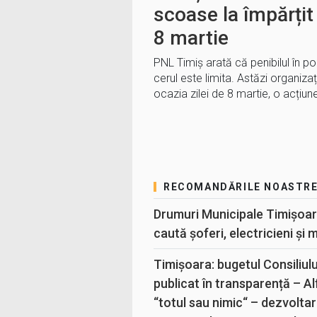
scoase la împărțit 
8 martie
PNL Timiș arată că penibilul în po
cerul este limita. Astăzi organizaț
ocazia zilei de 8 martie, o acțiu
RECOMANDĂRILE NOASTR
Drumuri Municipale Timișoar
caută șoferi, electricieni și 
Timișoara: bugetul Consiliul
publicat în transparență – A
“totul sau nimic“ – dezvoltar