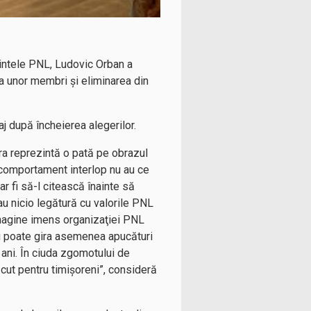
edintele PNL, Ludovic Orban a
a unor membri și eliminarea din
j după încheierea alegerilor.
ra reprezintă o pată pe obrazul
 comportament interlop nu au ce
ar fi să-l citească înainte să
 nicio legătură cu valorile PNL
 imagine imens organizaţiei PNL
 nu poate gira asemenea apucături
 ani. În ciuda zgomotului de
ăcut pentru timișoreni”, consideră