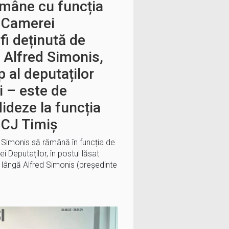
ămâne cu funcția
l Camerei
fi deținută de
 Alfred Simonis,
p al deputaților
i – este de
ideze la funcția
 CJ Timiș
d Simonis să rămână în funcția de
i Deputaților, în postul lăsat
 lângă Alfred Simonis (preşedinte