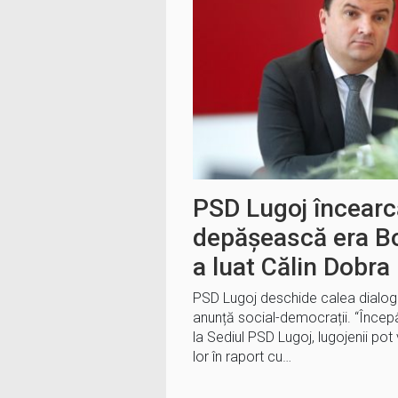
PSD Lugoj încearc
depășească era Bo
a luat Călin Dobra
PSD Lugoj deschide calea dialogul
anunță social-democrații. “Înce
la Sediul PSD Lugoj, lugojenii po
lor în raport cu…