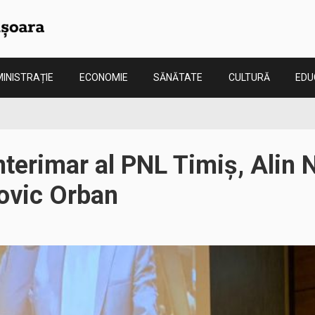
INISTRAȚIE
ECONOMIE
SĂNĂTATE
CULTURĂ
EDU
nterimar al PNL Timiș, Alin N
ovic Orban