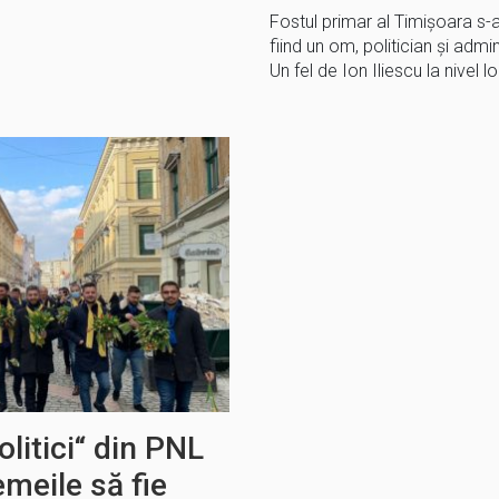
Fostul primar al Timișoara s-
fiind un om, politician și admini
Un fel de Ion Iliescu la nivel l
olitici“ din PNL
emeile să fie