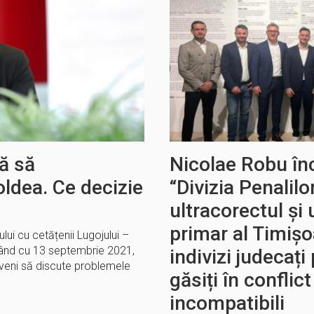
ă să
Nicolae Robu în
ldea. Ce decizie
“Divizia Penalil
ultracorectul și 
primar al Timișo
ui cu cetățenii Lugojului –
pând cu 13 septembrie 2021,
indivizi judecați
t veni să discute problemele
găsiți în conflic
incompatibili