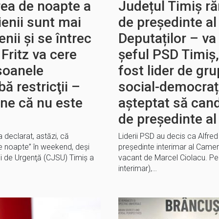
rea de noapte a
Județul Timiș r
ienii sunt mai
de președinte a
enii și se întrec
Deputaților – va 
Fritz va cere
șeful PSD Timiș,
soanele
fost lider de gru
ă restricţii –
social-democraț
ine că nu este
așteptat să cand
de președinte al
 declarat, astăzi, că
Liderii PSD au decis ca Alfre
de noapte” în weekend, deşi
președinte interimar al Camere
ii de Urgenţă (CJSU) Timiş a
vacant de Marcel Ciolacu. Pe
interimar),…