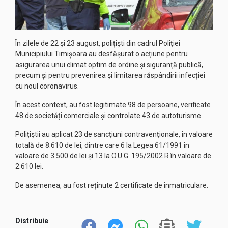
În zilele de 22 și 23 august, polițiști din cadrul Poliției
Municipiului Timișoara au desfășurat o acțiune pentru
asigurarea unui climat optim de ordine și siguranță publică,
precum și pentru prevenirea și limitarea răspândirii infecției
cu noul coronavirus.
În acest context, au fost legitimate 98 de persoane, verificate
48 de societăți comerciale și controlate 43 de autoturisme.
Polițiștii au aplicat 23 de sancțiuni contravenționale, în valoare
totală de 8.610 de lei, dintre care 6 la Legea 61/1991 în
valoare de 3.500 de lei și 13 la O.U.G. 195/2002 R în valoare de
2.610 lei.
De asemenea, au fost reținute 2 certificate de înmatriculare.
Distribuie