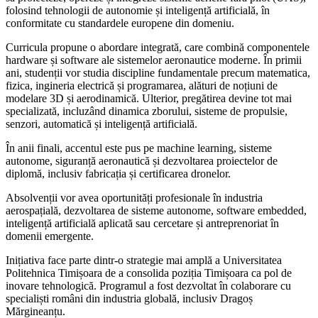
folosind tehnologii de autonomie și inteligență artificială, în
conformitate cu standardele europene din domeniu.
Curricula propune o abordare integrată, care combină componentele
hardware și software ale sistemelor aeronautice moderne. În primii
ani, studenții vor studia discipline fundamentale precum matematica,
fizica, ingineria electrică și programarea, alături de noțiuni de
modelare 3D și aerodinamică. Ulterior, pregătirea devine tot mai
specializată, incluzând dinamica zborului, sisteme de propulsie,
senzori, automatică și inteligență artificială.
În anii finali, accentul este pus pe machine learning, sisteme
autonome, siguranță aeronautică și dezvoltarea proiectelor de
diplomă, inclusiv fabricația și certificarea dronelor.
Absolvenții vor avea oportunități profesionale în industria
aerospațială, dezvoltarea de sisteme autonome, software embedded,
inteligență artificială aplicată sau cercetare și antreprenoriat în
domenii emergente.
Inițiativa face parte dintr-o strategie mai amplă a Universitatea
Politehnica Timișoara de a consolida poziția Timișoara ca pol de
inovare tehnologică. Programul a fost dezvoltat în colaborare cu
specialiști români din industria globală, inclusiv Dragoș
Mărgineanțu.