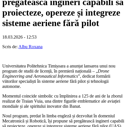
pregătească ingineri capabili să
proiecteze, opereze și integreze
sisteme aeriene fără pilot
18.03.2026 - 12:53
Scris de:
Albu Roxana
Universitatea Politehnica Timișoara a anunțat lansarea unui nou
program de studii de licență, în premieră națională – „
Drone
Engineering and Aeronautical Informatics
”, dedicat formării
viitorilor specialiști în sisteme aeriene fără pilot și tehnologii
autonome.
Momentul coincide simbolic cu împlinirea a 125 de ani de la zborul
realizat de Traian Vuia, una dintre figurile emblematice ale aviației
mondiale și ale spiritului inovator din Banat.
Noul program, predat în limba engleză și dezvoltat în domeniul
Mecatronică și Robotică, își propune să pregătească ingineri capabili
să proiecteze, opereze și integreze sisteme aeriene fără pilot (UAS),