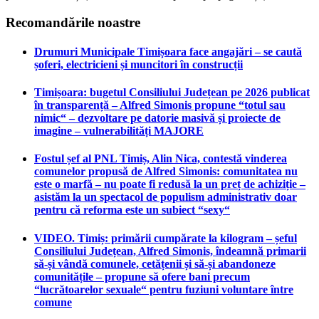
Recomandările noastre
Drumuri Municipale Timișoara face angajări – se caută
șoferi, electricieni și muncitori în construcții
Timișoara: bugetul Consiliului Județean pe 2026 publicat
în transparență – Alfred Simonis propune “totul sau
nimic“ – dezvoltare pe datorie masivă și proiecte de
imagine – vulnerabilități MAJORE
Fostul șef al PNL Timiș, Alin Nica, contestă vinderea
comunelor propusă de Alfred Simonis: comunitatea nu
este o marfă – nu poate fi redusă la un preț de achiziție –
asistăm la un spectacol de populism administrativ doar
pentru că reforma este un subiect “sexy“
VIDEO. Timiș: primării cumpărate la kilogram – șeful
Consiliului Județean, Alfred Simonis, îndeamnă primarii
să-și vândă comunele, cetățenii și să-și abandoneze
comunitățile – propune să ofere bani precum
“lucrătoarelor sexuale“ pentru fuziuni voluntare între
comune