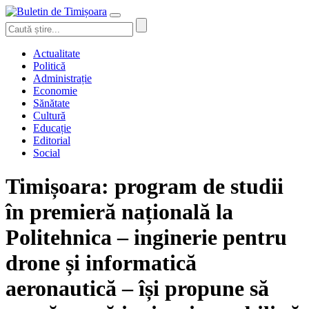
Actualitate
Politică
Administrație
Economie
Sănătate
Cultură
Educație
Editorial
Social
Timișoara: program de studii
în premieră națională la
Politehnica – inginerie pentru
drone și informatică
aeronautică – își propune să