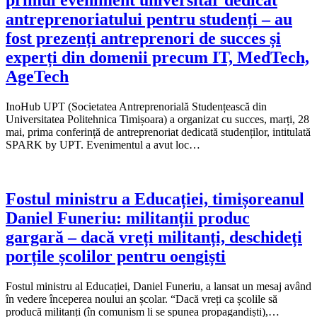
primul eveniment universitar dedicat
antreprenoriatului pentru studenți – au
fost prezenți antreprenori de succes și
experți din domenii precum IT, MedTech,
AgeTech
InoHub UPT (Societatea Antreprenorială Studențească din
Universitatea Politehnica Timișoara) a organizat cu succes, marți, 28
mai, prima conferință de antreprenoriat dedicată studenților, intitulată
SPARK by UPT. Evenimentul a avut loc…
Fostul ministru a Educației, timișoreanul
Daniel Funeriu: militanții produc
gargară – dacă vreți militanți, deschideți
porțile școlilor pentru oengiști
Fostul ministru al Educației, Daniel Funeriu, a lansat un mesaj având
în vedere începerea noului an școlar. “Dacă vreți ca școlile să
producă militanți (în comunism li se spunea propagandiști),…