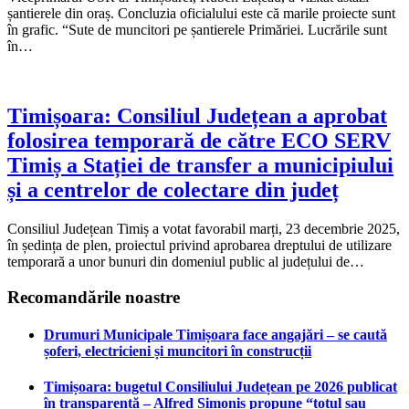
șantierele din oraș. Concluzia oficialului este că marile proiecte sunt
în grafic. “Sute de muncitori pe șantierele Primăriei. Lucrările sunt
în…
Timișoara: Consiliul Județean a aprobat
folosirea temporară de către ECO SERV
Timiș a Stației de transfer a municipiului
și a centrelor de colectare din județ
Consiliul Județean Timiș a votat favorabil marți, 23 decembrie 2025,
în ședința de plen, proiectul privind aprobarea dreptului de utilizare
temporară a unor bunuri din domeniul public al județului de…
Recomandările noastre
Drumuri Municipale Timișoara face angajări – se caută
șoferi, electricieni și muncitori în construcții
Timișoara: bugetul Consiliului Județean pe 2026 publicat
în transparență – Alfred Simonis propune “totul sau