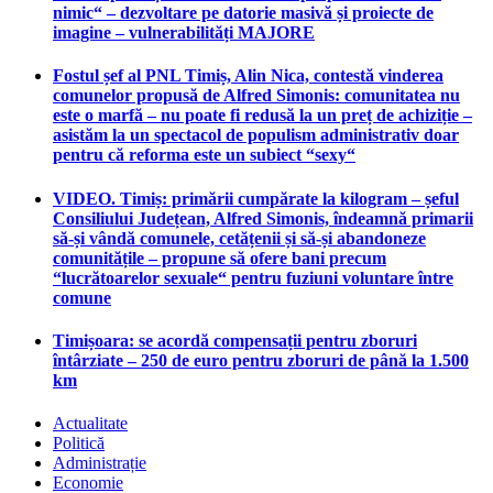
nimic“ – dezvoltare pe datorie masivă și proiecte de
imagine – vulnerabilități MAJORE
Fostul șef al PNL Timiș, Alin Nica, contestă vinderea
comunelor propusă de Alfred Simonis: comunitatea nu
este o marfă – nu poate fi redusă la un preț de achiziție –
asistăm la un spectacol de populism administrativ doar
pentru că reforma este un subiect “sexy“
VIDEO. Timiș: primării cumpărate la kilogram – șeful
Consiliului Județean, Alfred Simonis, îndeamnă primarii
să-și vândă comunele, cetățenii și să-și abandoneze
comunitățile – propune să ofere bani precum
“lucrătoarelor sexuale“ pentru fuziuni voluntare între
comune
Timișoara: se acordă compensații pentru zboruri
întârziate – 250 de euro pentru zboruri de până la 1.500
km
Actualitate
Politică
Administrație
Economie