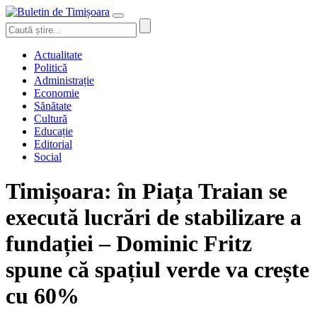
Actualitate
Politică
Administrație
Economie
Sănătate
Cultură
Educație
Editorial
Social
Timișoara: în Piața Traian se
execută lucrări de stabilizare a
fundației – Dominic Fritz
spune că spațiul verde va crește
cu 60%