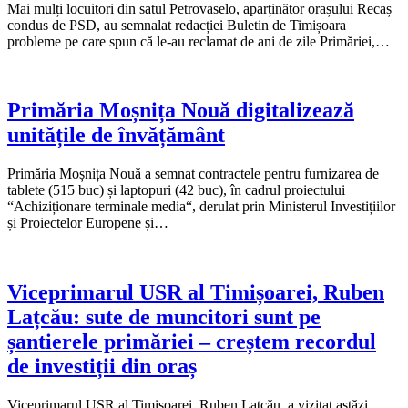
Mai mulți locuitori din satul Petrovaselo, aparținător orașului Recaș
condus de PSD, au semnalat redacției Buletin de Timișoara
probleme pe care spun că le-au reclamat de ani de zile Primăriei,…
Primăria Moșnița Nouă digitalizează
unitățile de învățământ
Primăria Moșnița Nouă a semnat contractele pentru furnizarea de
tablete (515 buc) și laptopuri (42 buc), în cadrul proiectului
“Achiziționare terminale media“, derulat prin Ministerul Investițiilor
și Proiectelor Europene și…
Viceprimarul USR al Timișoarei, Ruben
Lațcău: sute de muncitori sunt pe
șantierele primăriei – creștem recordul
de investiții din oraș
Viceprimarul USR al Timișoarei, Ruben Lațcău, a vizitat astăzi