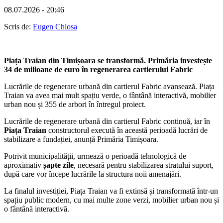
08.07.2026 - 20:46
Scris de:
Eugen Chiosa
Piața Traian din Timișoara se transformă. Primăria investește
34 de milioane de euro în regenerarea cartierului Fabric
Lucrările de regenerare urbană din cartierul Fabric avansează. Piața
Traian va avea mai mult spațiu verde, o fântână interactivă, mobilier
urban nou și 355 de arbori în întregul proiect.
Lucrările de regenerare urbană din cartierul Fabric continuă, iar în
Piața Traian
constructorul execută în această perioadă lucrări de
stabilizare a fundației, anunță Primăria Timișoara.
Potrivit municipalității, urmează o perioadă tehnologică de
aproximativ
șapte zile
, necesară pentru stabilizarea stratului suport,
după care vor începe lucrările la structura noii amenajări.
La finalul investiției, Piața Traian va fi extinsă și transformată într-un
spațiu public modern, cu mai multe zone verzi, mobilier urban nou și
o fântână interactivă.