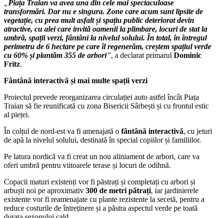
„
Piața Traian va avea una din cele mai spectaculoase
transformări. Dar nu e singura. Zone care acum sunt lipsite de
vegetație, cu prea mult asfalt și spațiu public deteriorat devin
atractive, cu alei care invită oamenii la plimbare, locuri de stat la
umbră, spații verzi, fântâni la nivelul solului. În total, în întregul
perimetru de 6 hectare pe care îl regenerăm, creștem spațiul verde
cu 60% și plantăm 355 de arbori
”
, a declarat primarul
Dominic
Fritz
.
Fântână interactivă și mai multe spații verzi
Proiectul prevede reorganizarea circulației auto astfel încât Piața
Traian să fie reunificată cu zona Bisericii Sârbești și cu frontul estic
al pieței.
În colțul de nord-est va fi amenajată o
fântână interactivă
, cu jeturi
de apă la nivelul solului, destinată în special copiilor și familiilor.
Pe latura nordică va fi creat un nou aliniament de arbori, care va
oferi umbră pentru viitoarele terase și locuri de odihnă.
Copacii maturi existenți vor fi păstrați și completați cu arbori și
arbuști noi pe aproximativ
300 de metri pătrați
, iar jardinierele
existente vor fi reamenajate cu plante rezistente la secetă, pentru a
reduce costurile de întreținere și a păstra aspectul verde pe toată
durata sezonului cald.