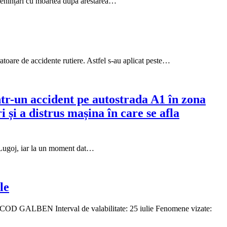
amenințări cu moartea după arestarea…
ratoare de accidente rutiere. Astfel s-au aplicat peste…
ntr-un accident pe autostrada A1 în zona
 și a distrus mașina în care se afla
e Lugoj, iar la un moment dat…
le
Ă COD GALBEN Interval de valabilitate: 25 iulie Fenomene vizate: