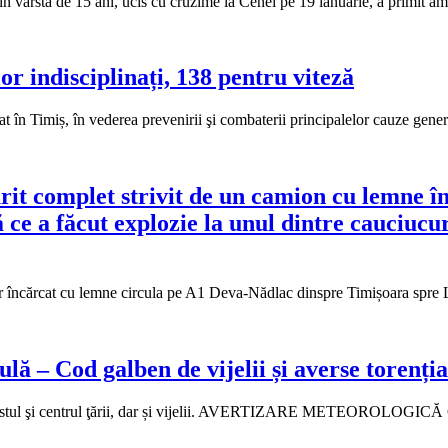
în vârstă de 15 ani, ucis cu cruzime la Cenei pe 19 ianuarie, a primit 
lor indisciplinați, 138 pentru viteză
onat în Timiș, în vederea prevenirii şi combaterii principalelor cauze gene
rit complet strivit de un camion cu lemne î
ce a făcut explozie la unul dintre cauciucuri
 tir încărcat cu lemne circula pe A1 Deva-Nădlac dinspre Timișoara spr
 – Cod galben de vijelii și averse torenția
rd-vestul şi centrul ţării, dar și vijelii. AVERTIZARE METEOROLOGIC