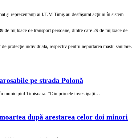
nat și reprezentanți ai I.T.M Timiș au desfășurat acțiuni în sistem
şi 89 de mijloace de transport persoane, dintre care 29 de mijloace de
r de protecție individuală, respectiv pentru nepurtarea măștii sanitare.
carosabile pe strada Polonă
er în municipiul Timișoara. “Din primele investigații…
u moartea după arestarea celor doi minori