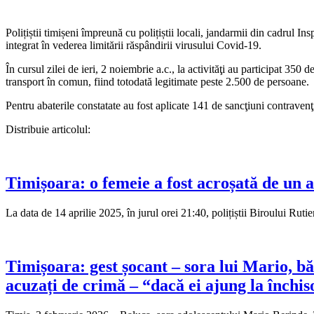
Polițiștii timișeni împreună cu polițiștii locali, jandarmii din cadrul 
integrat în vederea limitării răspândirii virusului Covid-19.
În cursul zilei de ieri, 2 noiembrie a.c., la activităţi au participat 35
transport în comun, fiind totodată legitimate peste 2.500 de persoane.
Pentru abaterile constatate au fost aplicate 141 de sancţiuni contravenţ
Distribuie articolul:
Timișoara: o femeie a fost acroșată de un 
La data de 14 aprilie 2025, în jurul orei 21:40, polițiștii Biroului Rut
Timișoara: gest șocant – sora lui Mario, b
acuzați de crimă – “dacă ei ajung la închiso