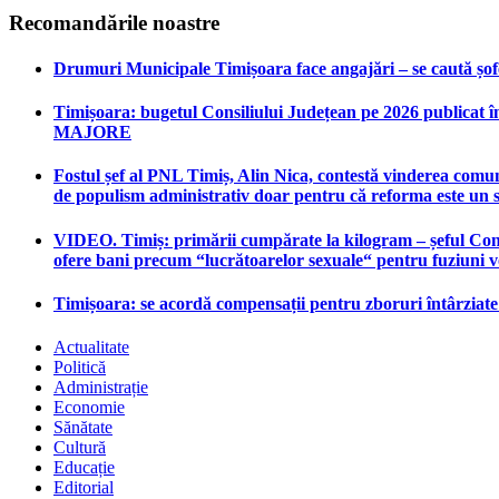
Recomandările noastre
Drumuri Municipale Timișoara face angajări – se caută șoferi
Timișoara: bugetul Consiliului Județean pe 2026 publicat în
MAJORE
Fostul șef al PNL Timiș, Alin Nica, contestă vinderea comun
de populism administrativ doar pentru că reforma este un 
VIDEO. Timiș: primării cumpărate la kilogram – șeful Consi
ofere bani precum “lucrătoarelor sexuale“ pentru fuziuni 
Timișoara: se acordă compensații pentru zboruri întârziat
Actualitate
Politică
Administrație
Economie
Sănătate
Cultură
Educație
Editorial