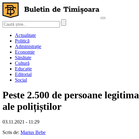
Actualitate
Politică
Administrație
Economie
Sănătate
Cultură
Educație
Editorial
Social
Peste 2.500 de persoane legitim
ale polițiștilor
03.11.2021 - 11:29
Scris de:
Marius Bebe