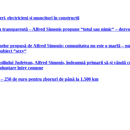
, electricieni și muncitori în construcții
 transparență – Alfred Simonis propune “totul sau nimic“ – dezvolt
elor propusă de Alfred Simonis: comunitatea nu este o marfă – nu po
subiect “sexy“
liului Județean, Alfred Simonis, îndeamnă primarii să-și vândă co
voluntare între comune
e – 250 de euro pentru zboruri de până la 1.500 km