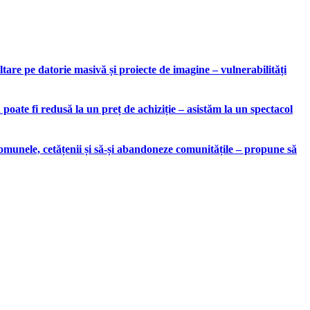
are pe datorie masivă și proiecte de imagine – vulnerabilități
ate fi redusă la un preț de achiziție – asistăm la un spectacol
munele, cetățenii și să-și abandoneze comunitățile – propune să