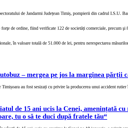
Inspectoratului de Jandarmi Județean Timiș, pompierii din cadrul I.S.U. Ba
0 de forţe de ordine, fiind verificate 122 de societăți comerciale, precum 
ionale, în valoare totală de 51.000 de lei, pentru nerespectarea măsurilo
autobuz – mergea pe jos la marginea părții 
ier Timișoara au fost sesizați cu privire la producerea unui accident ruti
ăiatul de 15 ani ucis la Cenei, amenințată c
are, tu o să te duci după fratele tău“