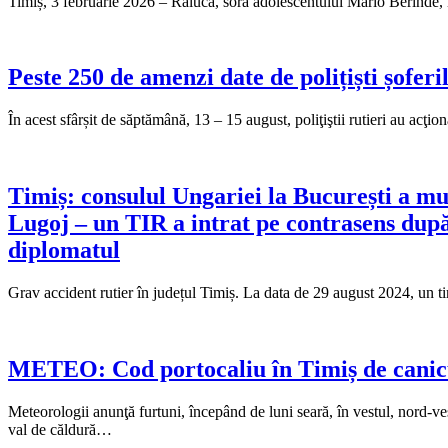
Timiș, 3 februarie 2026 – Raluca, sora adolescentului Mario Berinde, 
Peste 250 de amenzi date de polițiști șoferi
În acest sfârșit de săptămână, 13 – 15 august, poliţiştii rutieri au acţi
Timiș: consulul Ungariei la București a mu
Lugoj – un TIR a intrat pe contrasens după 
diplomatul
Grav accident rutier în județul Timiș. La data de 29 august 2024, un
METEO: Cod portocaliu în Timiș de caniculă
Meteorologii anunţă furtuni, începând de luni seară, în vestul, no
val de căldură…