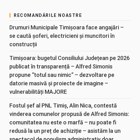
RECOMANDĂRILE NOASTRE
Drumuri Municipale Timișoara face angajări –
se caută șoferi, electricieni și muncitori în
construcții
Timișoara: bugetul Consiliului Județean pe 2026
publicat în transparență – Alfred Simonis
propune “totul sau nimic“ – dezvoltare pe
datorie masivă și proiecte de imagine –
vulnerabilități MAJORE
Fostul șef al PNL Timiș, Alin Nica, contestă
vinderea comunelor propusă de Alfred Simonis:
comunitatea nu este o marfă – nu poate fi
redusă la un preț de achiziție – asistăm la un
spectacol de populism administrativ doar