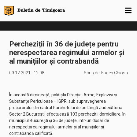
Percheziții în 36 de județe pentru
nerespectarea regimului armelor şi
al muniţiilor și contrabandă
09.12.2021 - 12:08
Scris de:
Eugen Chiosa
În această dimineață, polițiștii Direcției Arme, Explozivi și
Substanțe Periculoase – IGPR, sub supravegherea
procurorului din cadrul Parchetului de pe lângă Judecătoria
Sector 2 București, efectuează 103 percheziții domiciliare, în
municipiul București și 36 de județe, într-un dosar de
nerespectarea regimului armelor şi al muniţiilor și
contrabandă calificată.