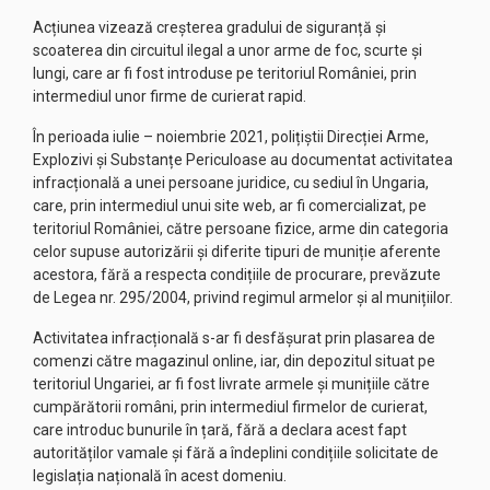
Acțiunea vizează creșterea gradului de siguranță și
scoaterea din circuitul ilegal a unor arme de foc, scurte și
lungi, care ar fi fost introduse pe teritoriul României, prin
intermediul unor firme de curierat rapid.
În perioada iulie – noiembrie 2021, polițiștii Direcției Arme,
Explozivi și Substanțe Periculoase au documentat activitatea
infracțională a unei persoane juridice, cu sediul în Ungaria,
care, prin intermediul unui site web, ar fi comercializat, pe
teritoriul României, către persoane fizice, arme din categoria
celor supuse autorizării și diferite tipuri de muniție aferente
acestora, fără a respecta condițiile de procurare, prevăzute
de Legea nr. 295/2004, privind regimul armelor și al munițiilor.
Activitatea infracțională s-ar fi desfășurat prin plasarea de
comenzi către magazinul online, iar, din depozitul situat pe
teritoriul Ungariei, ar fi fost livrate armele și munițiile către
cumpărătorii români, prin intermediul firmelor de curierat,
care introduc bunurile în țară, fără a declara acest fapt
autorităților vamale și fără a îndeplini condițiile solicitate de
legislația națională în acest domeniu.