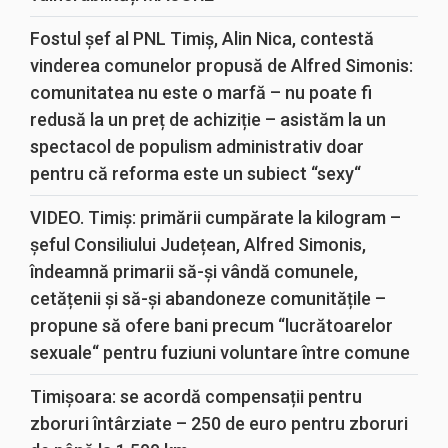
Fostul șef al PNL Timiș, Alin Nica, contestă
vinderea comunelor propusă de Alfred Simonis:
comunitatea nu este o marfă – nu poate fi
redusă la un preț de achiziție – asistăm la un
spectacol de populism administrativ doar
pentru că reforma este un subiect “sexy“
VIDEO. Timiș: primării cumpărate la kilogram –
șeful Consiliului Județean, Alfred Simonis,
îndeamnă primarii să-și vândă comunele,
cetățenii și să-și abandoneze comunitățile –
propune să ofere bani precum “lucrătoarelor
sexuale“ pentru fuziuni voluntare între comune
Timișoara: se acordă compensații pentru
zboruri întârziate – 250 de euro pentru zboruri