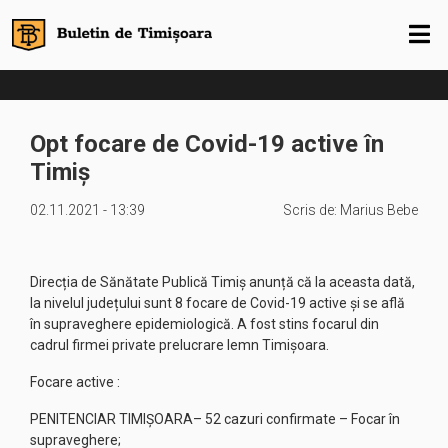
Opt focare de Covid-19 active în
Timiș
02.11.2021 - 13:39
Scris de:
Marius Bebe
Direcția de Sănătate Publică Timiș anunță că la aceasta dată,
la nivelul județului sunt 8 focare de Covid-19 active și se află
în supraveghere epidemiologică. A fost stins focarul din
cadrul firmei private prelucrare lemn Timișoara.
Focare active :
PENITENCIAR TIMIȘOARA– 52 cazuri confirmate – Focar în
supraveghere;