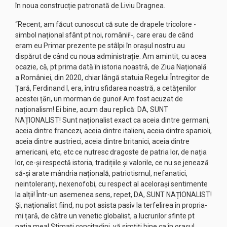
în noua construcție patronată de Liviu Dragnea.
“Recent, am făcut cunoscut că sute de drapele tricolore -
simbol național sfânt pt noi, românii!-, care erau de când
eram eu Primar prezente pe stâlpi în orașul nostru au
dispărut de când cu noua administrație. Am amintit, cu acea
ocazie, că, pt prima dată în istoria noastră, de Ziua Națională
a României, din 2020, chiar lângă statuia Regelui Întregitor de
Țară, Ferdinand I, era, întru sfidarea noastră, a cetățenilor
acestei țări, un morman de gunoi! Am fost acuzat de
naționalism! Ei bine, acum dau replică: DA, SUNT
NAȚIONALIST! Sunt naționalist exact ca aceia dintre germani,
aceia dintre francezi, aceia dintre italieni, aceia dintre spanioli,
aceia dintre austrieci, aceia dintre britanici, aceia dintre
americani, etc, etc ce nutresc dragoste de patria lor, de nația
lor, ce-și respectă istoria, tradițiile și valorile, ce nu se jenează
să-și arate mândria națională, patriotismul, nefanatici,
neintoleranți, nexenofobi, cu respect al acelorași sentimente
la alții! Într-un asemenea sens, repet, DA, SUNT NAȚIONALIST!
Și, naționalist fiind, nu pot asista pasiv la terfelirea în propria-
mi țară, de către un venetic globalist, a lucrurilor sfinte pt
nația mea! Stimați concitadini, vă simțiți bine ca în orașul