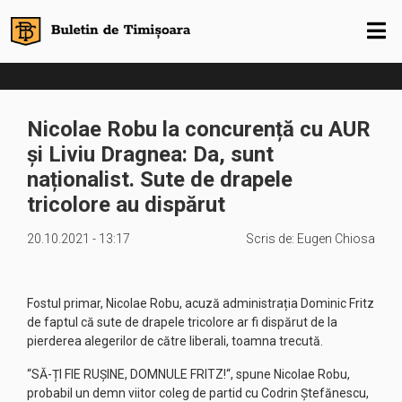
Nicolae Robu la concurență cu AUR
și Liviu Dragnea: Da, sunt
naționalist. Sute de drapele
tricolore au dispărut
20.10.2021 - 13:17
Scris de:
Eugen Chiosa
Fostul primar, Nicolae Robu, acuză administrația Dominic Fritz
de faptul că sute de drapele tricolore ar fi dispărut de la
pierderea alegerilor de către liberali, toamna trecută.
“SĂ-ȚI FIE RUȘINE, DOMNULE FRITZ!“, spune Nicolae Robu,
probabil un demn viitor coleg de partid cu Codrin Ștefănescu,