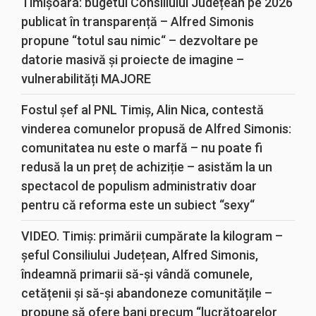
Timișoara: bugetul Consiliului Județean pe 2026
publicat în transparență – Alfred Simonis
propune “totul sau nimic“ – dezvoltare pe
datorie masivă și proiecte de imagine –
vulnerabilități MAJORE
Fostul șef al PNL Timiș, Alin Nica, contestă
vinderea comunelor propusă de Alfred Simonis:
comunitatea nu este o marfă – nu poate fi
redusă la un preț de achiziție – asistăm la un
spectacol de populism administrativ doar
pentru că reforma este un subiect “sexy“
VIDEO. Timiș: primării cumpărate la kilogram –
șeful Consiliului Județean, Alfred Simonis,
îndeamnă primarii să-și vândă comunele,
cetățenii și să-și abandoneze comunitățile –
propune să ofere bani precum “lucrătoarelor