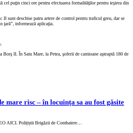
 cel puţin cinci ore pentru efectuarea formalităţilor pentru ieşirea din
 II sunt deschise patru artere de control pentru traficul greu, dar se
n ţară”, informează aplicaţia.
u.
a Borş II. În Satu Mare, la Petea, şoferii de camioane aşteaptă 180 de
mare risc – în locuința sa au fost găsite
IDEO AICI. Polițiștii Brigăzii de Combatere…