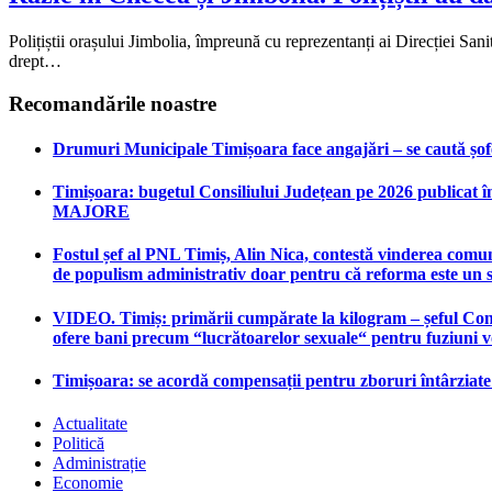
Polițiștii orașului Jimbolia, împreună cu reprezentanți ai Direcției San
drept…
Recomandările noastre
Drumuri Municipale Timișoara face angajări – se caută șoferi
Timișoara: bugetul Consiliului Județean pe 2026 publicat în
MAJORE
Fostul șef al PNL Timiș, Alin Nica, contestă vinderea comun
de populism administrativ doar pentru că reforma este un 
VIDEO. Timiș: primării cumpărate la kilogram – șeful Consi
ofere bani precum “lucrătoarelor sexuale“ pentru fuziuni 
Timișoara: se acordă compensații pentru zboruri întârziat
Actualitate
Politică
Administrație
Economie