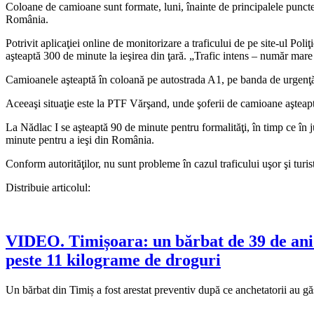
Coloane de camioane sunt formate, luni, înainte de principalele puncte d
România.
Potrivit aplicaţiei online de monitorizare a traficului de pe site-ul Po
aşteaptă 300 de minute la ieşirea din ţară. „Trafic intens – număr mare 
Camioanele aşteaptă în coloană pe autostrada A1, pe banda de urgenţă, 
Aceeaşi situaţie este la PTF Vărşand, unde şoferii de camioane aşteaptă t
La Nădlac I se aşteaptă 90 de minute pentru formalităţi, în timp ce în
minute pentru a ieşi din România.
Conform autorităţilor, nu sunt probleme în cazul traficului uşor şi turist
Distribuie articolul:
VIDEO. Timișoara: un bărbat de 39 de ani ar
peste 11 kilograme de droguri
Un bărbat din Timiș a fost arestat preventiv după ce anchetatorii au 