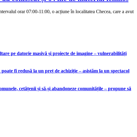
ntervalul orar 07:00-11:00, o acțiune în localitatea Checea, care a avut
are pe datorie masivă și proiecte de imagine – vulnerabilități
ate fi redusă la un preț de achiziție – asistăm la un spectacol
munele, cetățenii și să-și abandoneze comunitățile – propune să