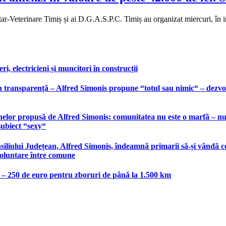
itar-Veterinare Timiș și ai D.G.A.S.P.C. Timiș au organizat miercuri, în i
, electricieni și muncitori în construcții
 transparență – Alfred Simonis propune “totul sau nimic“ – dezvolt
elor propusă de Alfred Simonis: comunitatea nu este o marfă – nu po
subiect “sexy“
liului Județean, Alfred Simonis, îndeamnă primarii să-și vândă co
voluntare între comune
e – 250 de euro pentru zboruri de până la 1.500 km