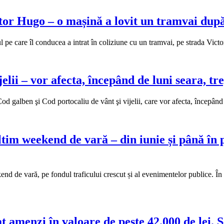
r Hugo – o mașină a lovit un tramvai după c
mul pe care îl conducea a intrat în coliziune cu un tramvai, pe strada Vi
ii – vor afecta, începând de luni seara, tre
 galben şi Cod portocaliu de vânt şi vijelii, care vor afecta, începând d
ltim weekend de vară – din iunie și până în 
eekend de vară, pe fondul traficului crescut și al evenimentelor publice. Î
at amenzi în valoare de peste 42.000 de lei.