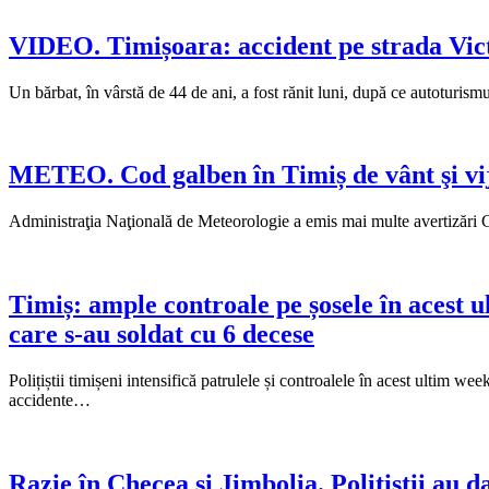
VIDEO. Timișoara: accident pe strada Victo
Un bărbat, în vârstă de 44 de ani, a fost rănit luni, după ce autoturis
METEO. Cod galben în Timiș de vânt şi vijel
Administraţia Naţională de Meteorologie a emis mai multe avertizări Cod
Timiș: ample controale pe șosele în acest u
care s-au soldat cu 6 decese
Polițiștii timișeni intensifică patrulele și controalele în acest ultim w
accidente…
Razie în Checea și Jimbolia. Polițiștii au d