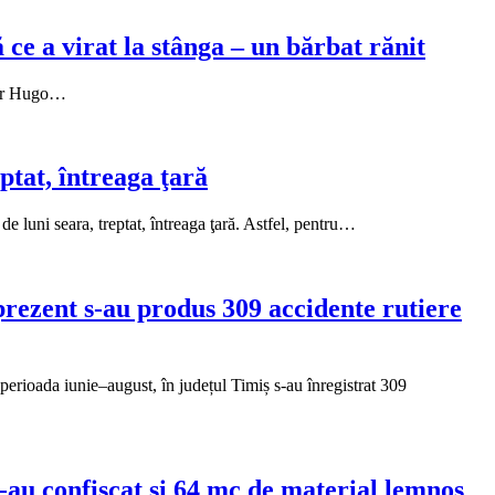
e a virat la stânga – un bărbat rănit
ctor Hugo…
ptat, întreaga ţară
e luni seara, treptat, întreaga ţară. Astfel, pentru…
prezent s-au produs 309 accidente rutiere
n perioada iunie–august, în județul Timiș s-au înregistrat 309
 S-au confiscat și 64 mc de material lemnos