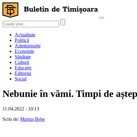
Actualitate
Politică
Administrație
Economie
Sănătate
Cultură
Educație
Editorial
Social
Nebunie în vămi. Timpi de aștept
11.04.2022 - 10:13
Scris de:
Marius Bebe