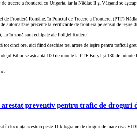
e trecere a frontierei cu Ungaria, iar la Nădlac II şi Vărşand se aşteaptă
liţiei de Frontieră Române, în Punctul de Trecere a Frontierei (PTF) Nădlac
de automarfare prezente la verificările de frontieră pe sensul de ieşire di
iar în zonă sunt echipaje ale Poliţiei Rutiere.
ot cinci ore, aici fiind deschise trei artere de ieşire pentru traficul gre
 judeţul Bihor se aşteaptă 100 de minute la PTF Borş I şi 130 de minute l
ic.
estat preventiv pentru trafic de droguri de 
găsit în locuința acestuia peste 11 kilograme de droguri de mare risc. V