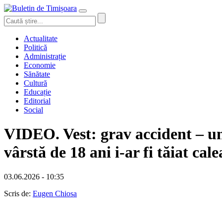
Actualitate
Politică
Administrație
Economie
Sănătate
Cultură
Educație
Editorial
Social
VIDEO. Vest: grav accident – un
vârstă de 18 ani i-ar fi tăiat cale
03.06.2026 - 10:35
Scris de:
Eugen Chiosa