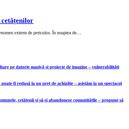
 cetățenilor
fenomen extrem de periculos. În noaptea de…
are pe datorie masivă și proiecte de imagine – vulnerabilități
ate fi redusă la un preț de achiziție – asistăm la un spectacol
munele, cetățenii și să-și abandoneze comunitățile – propune să