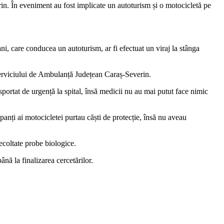
rin. În eveniment au fost implicate un autoturism și o motocicletă pe
 ani, care conducea un autoturism, ar fi efectuat un viraj la stânga
 Serviciului de Ambulanță Județean Caraș-Severin.
portat de urgență la spital, însă medicii nu au mai putut face nimic
cupanți ai motocicletei purtau căști de protecție, însă nu aveau
recoltate probe biologice.
nă la finalizarea cercetărilor.