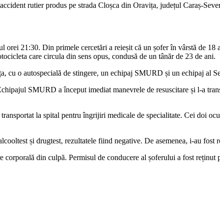
 accident rutier produs pe strada Cloșca din Oravița, județul Caraș-Seve
rul orei 21:30. Din primele cercetări a reieșit că un șofer în vârstă de 18
otocicleta care circula din sens opus, condusă de un tânăr de 23 de ani.
avița, cu o autospecială de stingere, un echipaj SMURD și un echipaj al
. Echipajul SMURD a început imediat manevrele de resuscitare și l-a trans
 transportat la spital pentru îngrijiri medicale de specialitate. Cei doi o
alcooltest și drugtest, rezultatele fiind negative. De asemenea, i-au fost 
e corporală din culpă. Permisul de conducere al șoferului a fost reținut pâ