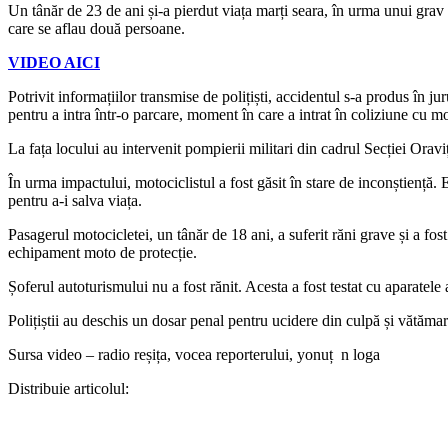
Un tânăr de 23 de ani și-a pierdut viața marți seara, în urma unui grav
care se aflau două persoane.
VIDEO AICI
Potrivit informațiilor transmise de polițiști, accidentul s-a produs în ju
pentru a intra într-o parcare, moment în care a intrat în coliziune cu m
La fața locului au intervenit pompierii militari din cadrul Secției Or
În urma impactului, motociclistul a fost găsit în stare de inconștiență
pentru a-i salva viața.
Pasagerul motocicletei, un tânăr de 18 ani, a suferit răni grave și a fost
echipament moto de protecție.
Șoferul autoturismului nu a fost rănit. Acesta a fost testat cu aparatele 
Polițiștii au deschis un dosar penal pentru ucidere din culpă și vătămar
Sursa video – radio reșița, vocea reporterului, yonuț n loga
Distribuie articolul: