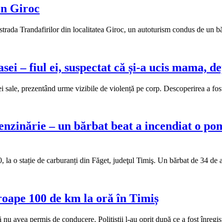
in Giroc
pe strada Trandafirilor din localitatea Giroc, un autoturism condus de un 
ei – fiul ei, suspectat că și-a ucis mama, de
i sale, prezentând urme vizibile de violență pe corp. Descoperirea a fo
enzinărie – un bărbat beat a incendiat o po
, la o stație de carburanți din Făget, judeţul Timiş. Un bărbat de 34 de 
oape 100 de km la oră în Timiș
ă nu avea permis de conducere. Polițiștii l-au oprit după ce a fost înre