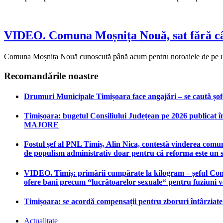
VIDEO. Comuna Moșnița Nouă, sat fără câini
Comuna Moșnița Nouă cunoscută până acum pentru noroaiele de pe uli
Recomandările noastre
Drumuri Municipale Timișoara face angajări – se caută șoferi
Timișoara: bugetul Consiliului Județean pe 2026 publicat în
MAJORE
Fostul șef al PNL Timiș, Alin Nica, contestă vinderea comun
de populism administrativ doar pentru că reforma este un 
VIDEO. Timiș: primării cumpărate la kilogram – șeful Consi
ofere bani precum “lucrătoarelor sexuale“ pentru fuziuni 
Timișoara: se acordă compensații pentru zboruri întârziat
Actualitate