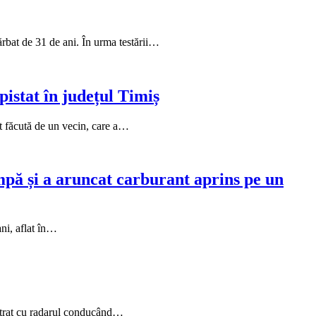
bărbat de 31 de ani. În urma testării…
pistat în județul Timiș
st făcută de un vecin, care a…
mpă și a aruncat carburant aprins pe un
ani, aflat în…
gistrat cu radarul conducând…