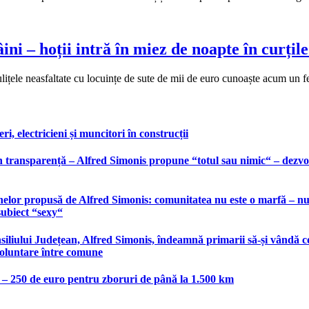
 – hoții intră în miez de noapte în curțile
țele neasfaltate cu locuințe de sute de mii de euro cunoaște acum un 
, electricieni și muncitori în construcții
 transparență – Alfred Simonis propune “totul sau nimic“ – dezvolt
elor propusă de Alfred Simonis: comunitatea nu este o marfă – nu po
subiect “sexy“
liului Județean, Alfred Simonis, îndeamnă primarii să-și vândă co
voluntare între comune
e – 250 de euro pentru zboruri de până la 1.500 km