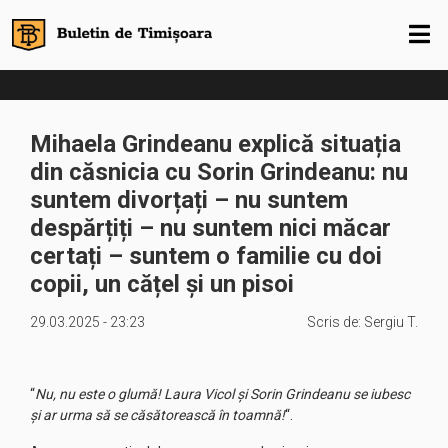
Mihaela Grindeanu explică situația
din căsnicia cu Sorin Grindeanu: nu
suntem divorțați – nu suntem
despărțiți – nu suntem nici măcar
certați – suntem o familie cu doi
copii, un cățel și un pisoi
29.03.2025 - 23:23
Scris de:
Sergiu T.
“
Nu, nu este o glumă! Laura Vicol și Sorin Grindeanu se iubesc
și ar urma să se căsătorească în toamnă!
“.