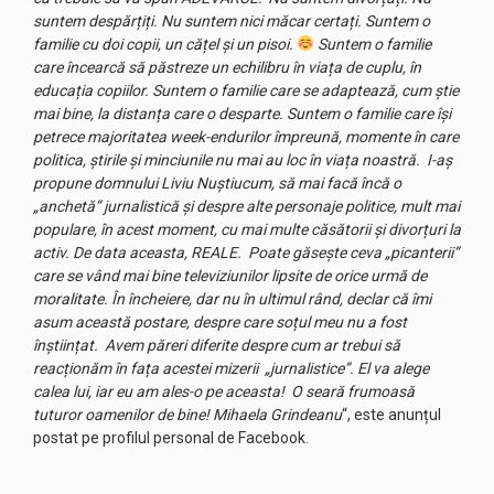
suntem despărțiți. Nu suntem nici măcar certați. Suntem o
familie cu doi copii, un cățel și un pisoi.
Suntem o familie
care încearcă să păstreze un echilibru în viața de cuplu, în
educația copiilor. Suntem o familie care se adaptează, cum știe
mai bine, la distanța care o desparte. Suntem o familie care își
petrece majoritatea week-endurilor împreună, momente în care
politica, știrile și minciunile nu mai au loc în viața noastră. I-aș
propune domnului Liviu Nuștiucum, să mai facă încă o
„anchetă” jurnalistică și despre alte personaje politice, mult mai
populare, în acest moment, cu mai multe căsătorii și divorțuri la
activ. De data aceasta, REALE. Poate găsește ceva „picanterii”
care se vând mai bine televiziunilor lipsite de orice urmă de
moralitate. În încheiere, dar nu în ultimul rând, declar că îmi
asum această postare, despre care soțul meu nu a fost
înștiințat. Avem păreri diferite despre cum ar trebui să
reacționăm în fața acestei mizerii „jurnalistice”. El va alege
calea lui, iar eu am ales-o pe aceasta! O seară frumoasă
tuturor oamenilor de bine! Mihaela Grindeanu
“, este anunțul
postat pe profilul personal de Facebook.