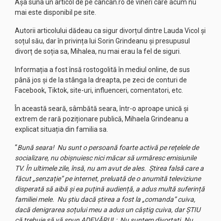
Așa suna un articol de pe cancan.ro de vineri care acum nu
mai este disponibil pe site.
Autorii articolului dădeau ca sigur divorțul dintre Lauda Vicol și
soțul său, dar în privința lui Sorin Grindeanu și presupusul
divorț de soția sa, Mihalea, nu mai erau la fel de siguri.
Informația a fost însă rostogolită în mediul online, de sus
până jos și de la stânga la dreapta, pe zeci de conturi de
Facebook, Tiktok, site-uri, influenceri, comentatori, etc.
În această seară, sâmbătă seara, într-o aproape unică și
extrem de rară poziționare publică, Mihaela Grindeanu a
explicat situația din familia sa.
“
Bună seara! Nu sunt o persoană foarte activă pe rețelele de
socializare, nu obișnuiesc nici măcar să urmăresc emisiunile
TV. În ultimele zile, însă, nu am avut de ales. Știrea falsă care a
făcut „senzație” pe internet, preluată de o anumită televiziune
disperată să aibă și ea puțină audiență, a adus multă suferință
familiei mele. Nu știu dacă știrea a fost la „comanda” cuiva,
dacă denigrarea soțului meu a adus un câștig cuiva, dar ȘTIU
că trebuie să vă spun ADEVĂRUL: Nu suntem divorțați. Nu