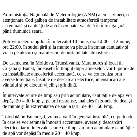
Administraţia Naţională de Meteorologie (ANM) a emis, vineri, o
atenţionare Cod galben de instabilitate atmosferică temporar
accentuată şi cantităţi de apă însemnate, valabilă în întreaga ţară,
până duminică seara.
Potrivit meteorologilor, în intervalul 10 iunie, ora 14:00 – 12 iunie,
ora 22:00, în sudul ţării şi la munte va ploua însemnat cantitativ şi
vor fi pe alocuri şi manifestări de instabilitate atmosferică.
De asemenea, în Moldova, Transilvania, Maramureş şi local în
Crişana şi Banat, îndeosebi în timpul după-amiezelor, vor fi perioade
cu instabilitate atmosferică accentuată, ce se va concretiza prin
averse torenţiale, însoţite de descărcări electrice, intensificări ale
vântului şi pe alocuri vijelii şi grindină.
În intervale scurte de timp sau prin acumulare, cantităţile de apă vor
depăşi 20 – 30 l/mp şi pe arii restrânse, mai ales în zonele de deal şi
de munte şi în extremitatea de sud a ţării, de 40 – 60 l/mp.
Totodată, în Bucureşti, vremea va fi în general instabilă, cu perioade
în care se vor semnala înnorări accentuate, averse şi descărcări
electrice, iar în intervale scurte de timp sau prin acumulare cantităţile
de apă vor depăşi în medie 20 – 40 l/mp.