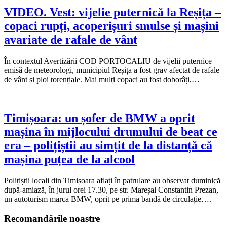
VIDEO. Vest: vijelie puternică la Reșița –
copaci rupți, acoperișuri smulse și mașini
avariate de rafale de vânt
În contextul Avertizării COD PORTOCALIU de vijelii puternice
emisă de meteorologi, municipiul Reșița a fost grav afectat de rafale
de vânt și ploi torențiale. Mai mulți copaci au fost doborâți,…
Timișoara: un șofer de BMW a oprit
mașina în mijlocului drumului de beat ce
era – polițiștii au simțit de la distanță că
mașina puțea de la alcool
Polițiștii locali din Timișoara aflați în patrulare au observat duminică
după-amiază, în jurul orei 17.30, pe str. Mareșal Constantin Prezan,
un autoturism marca BMW, oprit pe prima bandă de circulație….
Recomandările noastre