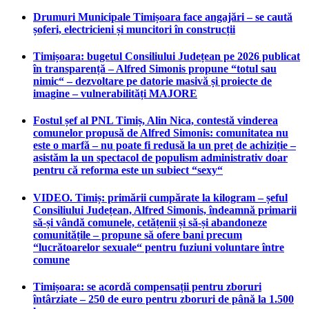
Drumuri Municipale Timișoara face angajări – se caută
șoferi, electricieni și muncitori în construcții
Timișoara: bugetul Consiliului Județean pe 2026 publicat
în transparență – Alfred Simonis propune “totul sau
nimic“ – dezvoltare pe datorie masivă și proiecte de
imagine – vulnerabilități MAJORE
Fostul șef al PNL Timiș, Alin Nica, contestă vinderea
comunelor propusă de Alfred Simonis: comunitatea nu
este o marfă – nu poate fi redusă la un preț de achiziție –
asistăm la un spectacol de populism administrativ doar
pentru că reforma este un subiect “sexy“
VIDEO. Timiș: primării cumpărate la kilogram – șeful
Consiliului Județean, Alfred Simonis, îndeamnă primarii
să-și vândă comunele, cetățenii și să-și abandoneze
comunitățile – propune să ofere bani precum
“lucrătoarelor sexuale“ pentru fuziuni voluntare între
comune
Timișoara: se acordă compensații pentru zboruri
întârziate – 250 de euro pentru zboruri de până la 1.500