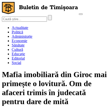
Actualitate
Politică
Administrație
Economie
Sănătate
Cultură
Educație
Editorial
Social
Mafia imobiliară din Giroc mai
primește o lovitură. Om de
afaceri trimis în judecată
pentru dare de mită