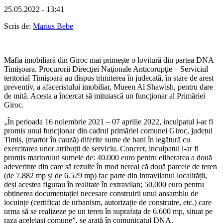
25.05.2022 - 13:41
Scris de:
Marius Bebe
Mafia imobiliară din Giroc mai primește o lovitură din partea DNA
Timișoara. Procurorii Direcţiei Naţionale Anticorupţie – Serviciul
teritorial Timişoara au dispus trimiterea în judecată, în stare de arest
preventiv, a afaceristului imobiliar, Mueen Al Shawish, pentru dare
de mită. Acesta a încercat să mituiască un funcționar al Primăriei
Giroc.
„În perioada 16 noiembrie 2021 – 07 aprilie 2022, inculpatul i-ar fi
promis unui funcționar din cadrul primăriei comunei Giroc, județul
Timiș, (martor în cauză) diferite sume de bani în legătură cu
exercitarea unor atribuții de serviciu. Concret, inculpatul i-ar fi
promis martorului sumele de: 40.000 euro pentru eliberarea a două
adeverințe din care să rezulte în mod nereal că două parcele de teren
(de 7.882 mp și de 6.529 mp) fac parte din intravilanul localității,
deși acestea figurau în realitate în extravilan; 50.000 euro pentru
obținerea documentației necesare construirii unui ansamblu de
locuințe (certificat de urbanism, autorizație de construire, etc.) care
urma să se realizeze pe un teren în suprafața de 6.600 mp, situat pe
raza aceleiași comune”, se arată în comunicatul DNA.