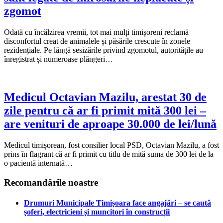
zgomot
Odată cu încălzirea vremii, tot mai mulți timișoreni reclamă
disconfortul creat de animalele și păsările crescute în zonele
rezidențiale. Pe lângă sesizările privind zgomotul, autoritățile au
înregistrat și numeroase plângeri…
Medicul Octavian Mazilu, arestat 30 de
zile pentru că ar fi primit mită 300 lei –
are venituri de aproape 30.000 de lei/lună
Medicul timișorean, fost consilier local PSD, Octavian Mazilu, a fost
prins în flagrant că ar fi primit cu titlu de mită suma de 300 lei de la
o pacientă internată…
Recomandările noastre
Drumuri Municipale Timișoara face angajări – se caută
șoferi, electricieni și muncitori în construcții