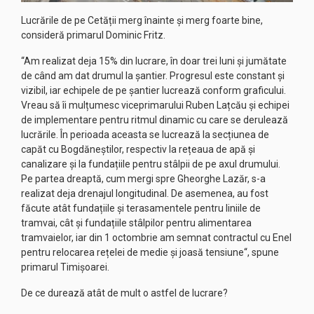
Lucrările de pe Cetății merg înainte și merg foarte bine,
consideră primarul Dominic Fritz.
“Am realizat deja 15% din lucrare, în doar trei luni și jumătate
de când am dat drumul la șantier. Progresul este constant și
vizibil, iar echipele de pe șantier lucrează conform graficului.
Vreau să îi mulțumesc viceprimarului Ruben Lațcău și echipei
de implementare pentru ritmul dinamic cu care se derulează
lucrările. În perioada aceasta se lucrează la secțiunea de
capăt cu Bogdăneștilor, respectiv la rețeaua de apă și
canalizare și la fundațiile pentru stâlpii de pe axul drumului.
Pe partea dreaptă, cum mergi spre Gheorghe Lazăr, s-a
realizat deja drenajul longitudinal. De asemenea, au fost
făcute atât fundațiile și terasamentele pentru liniile de
tramvai, cât și fundațiile stâlpilor pentru alimentarea
tramvaielor, iar din 1 octombrie am semnat contractul cu Enel
pentru relocarea rețelei de medie și joasă tensiune“, spune
primarul Timișoarei.
De ce durează atât de mult o astfel de lucrare?