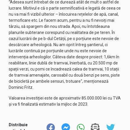
“Adesea sunt întrebat de ce durează atât de mult o astfel de
lucrare. Motivul e că o parte semnificativă e legată de ceea ce
nu va mai fi vizibil ulterior – înlocuirea rețelelor de apă, canal,
termoficare etc. Le facem acum, pentru a nu fi nevoiți mai
târziu, să spargem din nou strada. Apoi, nu întotdeauna
planurile subterane corespund cu realitatea de pe teren. În
cazul lucrării de pe b-dul Cetății, pe o porțiune este nevoie de
descărcare arheologică. Nu am oprit întreg șantierul, ci
lucrările continuă pe porțiunile unde nu este nevoie de
intervenția arheologilor. Câteva date despre proiect: 1,6km în
reabilitare, linie dublă de tramvai, înierbată, cu 20.500 mp de
spații verzi, cu pomi ce încadrează calea de tramvai, 10 stații
de tramvai amenajate, carosabil cu două benzi pe sens, piste
de bicicletă pe ambele sensuri, trotuare“, menționează
Dominic Fritz.
Valoarea investiției este de aproximativ 85.000.000 lei cu TVA
și va fi finalizată estimativ la mijloc de 2023.
Distribuie