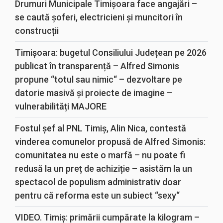
Drumuri Municipale Timișoara face angajări –
se caută șoferi, electricieni și muncitori în
construcții
Timișoara: bugetul Consiliului Județean pe 2026
publicat în transparență – Alfred Simonis
propune “totul sau nimic“ – dezvoltare pe
datorie masivă și proiecte de imagine –
vulnerabilități MAJORE
Fostul șef al PNL Timiș, Alin Nica, contestă
vinderea comunelor propusă de Alfred Simonis:
comunitatea nu este o marfă – nu poate fi
redusă la un preț de achiziție – asistăm la un
spectacol de populism administrativ doar
pentru că reforma este un subiect “sexy“
VIDEO. Timiș: primării cumpărate la kilogram –