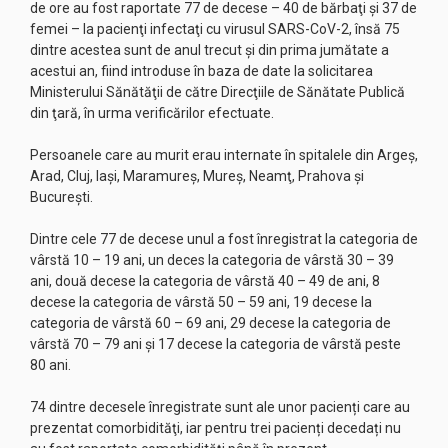
de ore au fost raportate 77 de decese – 40 de bărbaţi şi 37 de
femei – la pacienţi infectaţi cu virusul SARS-CoV-2, însă 75
dintre acestea sunt de anul trecut şi din prima jumătate a
acestui an, fiind introduse în baza de date la solicitarea
Ministerului Sănătăţii de către Direcţiile de Sănătate Publică
din ţară, în urma verificărilor efectuate.
Persoanele care au murit erau internate în spitalele din Argeş,
Arad, Cluj, Iaşi, Maramureş, Mureş, Neamţ, Prahova şi
Bucureşti.
Dintre cele 77 de decese unul a fost înregistrat la categoria de
vârstă 10 – 19 ani, un deces la categoria de vârstă 30 – 39
ani, două decese la categoria de vârstă 40 – 49 de ani, 8
decese la categoria de vârstă 50 – 59 ani, 19 decese la
categoria de vârstă 60 – 69 ani, 29 decese la categoria de
vârstă 70 – 79 ani şi 17 decese la categoria de vârstă peste
80 ani.
74 dintre decesele înregistrate sunt ale unor pacienți care au
prezentat comorbidităţi, iar pentru trei pacienți decedați nu