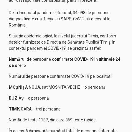
au fost raportate comorbidităţi până în prezent.
De la începutul pandemiei, în total, 34.098 de persoane
diagnosticate cu infecție cu SARS-CoV-2 au decedat în
România.
Situația epidemiologică, la nivelul județului Timiș, conform
datelor furnizate de Direcția de Sănătate Publică Timiș, în
contextul pandemiei COVID-19, se prezintă astfel:
Numărul de persoane confirmate COVID-19 în ultimele 24
de ore: 5
Numărul de persoane confirmate COVID-19 pe localități:
MOŞNIŢA NOUĂ
, sat MOSNITA VECHE – o persoană
BUZIA
Ș – o persoană
TIMIŞOARA
– trei persoane
Număr de teste 1137, din care 369 teste rapide
În această dimineață, numărul total de persoane internate