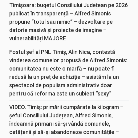
Timișoara: bugetul Consiliului Județean pe 2026
publicat în transparență – Alfred Simonis
propune “totul sau nimic“ – dezvoltare pe
datorie masivă și proiecte de imagine –
vulnerabilități MAJORE
Fostul șef al PNL Timiș, Alin Nica, contestă
vinderea comunelor propusă de Alfred Simonis:
comunitatea nu este o marfă – nu poate fi
redusă la un preț de achiziție – asistăm la un
spectacol de populism administrativ doar
pentru că reforma este un subiect “sexy“
VIDEO. Timiș: primării cumpărate la kilogram –
șeful Consiliului Județean, Alfred Simonis,
îndeamnă primarii să-și vândă comunele,
cetățenii și să-și abandoneze comunitățile –