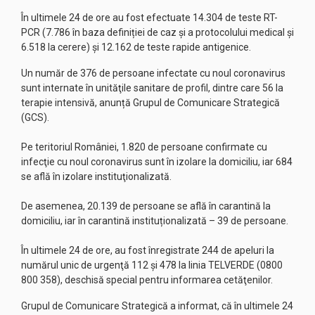
În ultimele 24 de ore au fost efectuate 14.304 de teste RT-
PCR (7.786 în baza definiției de caz şi a protocolului medical şi
6.518 la cerere) şi 12.162 de teste rapide antigenice.
Un număr de 376 de persoane infectate cu noul coronavirus
sunt internate în unităţile sanitare de profil, dintre care 56 la
terapie intensivă, anunță Grupul de Comunicare Strategică
(GCS).
Pe teritoriul României, 1.820 de persoane confirmate cu
infecţie cu noul coronavirus sunt în izolare la domiciliu, iar 684
se află în izolare instituţionalizată.
De asemenea, 20.139 de persoane se află în carantină la
domiciliu, iar în carantină instituționalizată – 39 de persoane.
În ultimele 24 de ore, au fost înregistrate 244 de apeluri la
numărul unic de urgenţă 112 şi 478 la linia TELVERDE (0800
800 358), deschisă special pentru informarea cetăţenilor.
Grupul de Comunicare Strategică a informat, că în ultimele 24