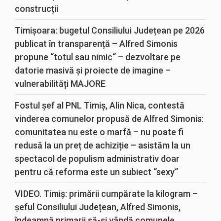
construcții
Timișoara: bugetul Consiliului Județean pe 2026
publicat în transparență – Alfred Simonis
propune “totul sau nimic“ – dezvoltare pe
datorie masivă și proiecte de imagine –
vulnerabilități MAJORE
Fostul șef al PNL Timiș, Alin Nica, contestă
vinderea comunelor propusă de Alfred Simonis:
comunitatea nu este o marfă – nu poate fi
redusă la un preț de achiziție – asistăm la un
spectacol de populism administrativ doar
pentru că reforma este un subiect “sexy“
VIDEO. Timiș: primării cumpărate la kilogram –
șeful Consiliului Județean, Alfred Simonis,
îndeamnă primarii să-și vândă comunele,