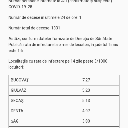
Număr persoane internate la ATI (confirmate și suspecte)
COVID-19: 28
Număr de decese în ultimele 24 de ore: 1
Număr total de decese: 1331
Astăzi, conform datelor furnizate de Direcția de Sănătate
Publică, rata de infectare la o mie de locuitori, în judetul Timis
este 1,6.
Localitățile cu rata de infectare pe 14 zile peste 3/1000
locuitori:
BUCOVĂŢ
7.27
GIULVĂZ
5.20
SECAŞ
5.13
DENTA
4.97
ŞAG
3.80