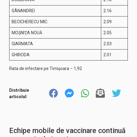
SÂNANDREI
2.16
BECICHERECU MIC
2.09
MOŞNIŢA NOUĂ
2.05
GIARMATA
2.03
GHIRODA
2.01
Rata de infectare pe Timișoara – 1,92
Distribuie
articolul:
Echipe mobile de vaccinare continuă