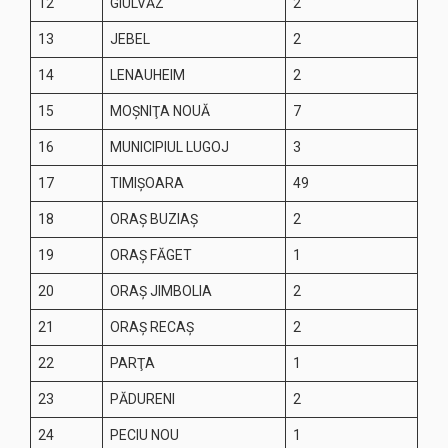
12
GIULVĂZ
2
13
JEBEL
2
14
LENAUHEIM
2
15
MOŞNIŢA NOUĂ
7
16
MUNICIPIUL LUGOJ
3
17
TIMIŞOARA
49
18
ORAŞ BUZIAŞ
2
19
ORAŞ FĂGET
1
20
ORAŞ JIMBOLIA
2
21
ORAŞ RECAŞ
2
22
PARŢA
1
23
PĂDURENI
2
24
PECIU NOU
1