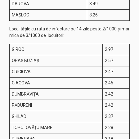
DAROVA
3.49
MAŞLOC
3.26
Localitățile cu rata de infectare pe 14 zile peste 2/1000 și mai
mică de 3/1000 de locuitori:
GIROC
2.97
ORAŞ BUZIAŞ
2.57
CRICIOVA
2.47
CIACOVA
2.45
DUMBRĂVIŢA
2.42
PĂDURENI
2.42
GHILAD
2.37
TOPOLOVĂŢU MARE
2.28
DUMBRAVA
2.18