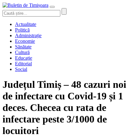
Actualitate
Politică
Administrație
Economie
Sănătate
Cultură
Educație
Editorial
Social
Județul Timiș – 48 cazuri noi
de infectare cu Covid-19 și 1
deces. Checea cu rata de
infectare peste 3/1000 de
locuitori