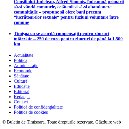
Consiliului Județean, Alfred Simonis, îndeamnă primarii
să-și vândă comunele, cetățenii și să-și abandoneze
comunitățile – propune să ofere bani precum
“lucrătoarelor sexuale“ pentru fuziuni voluntare între
comune
Timișoara: se acordă compensații pentru zboruri
întârziate – 250 de euro pentru zboruri de până la 1.500
km
Actualitate
Politică
Administrație
Economie
Sănătate
Cultură
Educație
Editorial
Redacția
Contact
Politică de confidențialitate
Politica de cookies
© Buletin de Timișoara. Toate drepturile rezervate. Găzduire web
maghost.ro