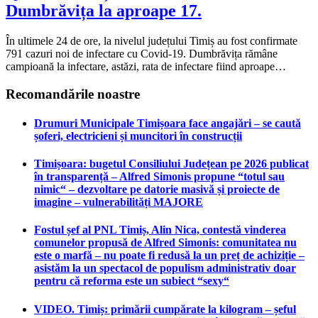
Dumbrăvița la aproape 17.
În ultimele 24 de ore, la nivelul județului Timiș au fost confirmate
791 cazuri noi de infectare cu Covid-19. Dumbrăvița rămâne
campioană la infectare, astăzi, rata de infectare fiind aproape…
Recomandările noastre
Drumuri Municipale Timișoara face angajări – se caută
șoferi, electricieni și muncitori în construcții
Timișoara: bugetul Consiliului Județean pe 2026 publicat
în transparență – Alfred Simonis propune “totul sau
nimic“ – dezvoltare pe datorie masivă și proiecte de
imagine – vulnerabilități MAJORE
Fostul șef al PNL Timiș, Alin Nica, contestă vinderea
comunelor propusă de Alfred Simonis: comunitatea nu
este o marfă – nu poate fi redusă la un preț de achiziție –
asistăm la un spectacol de populism administrativ doar
pentru că reforma este un subiect “sexy“
VIDEO. Timiș: primării cumpărate la kilogram – șeful