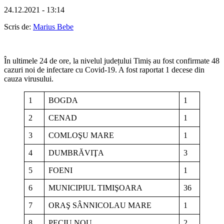
24.12.2021 - 13:14
Scris de:
Marius Bebe
În ultimele 24 de ore, la nivelul județului Timiș au fost confirmate 48
cazuri noi de infectare cu Covid-19. A fost raportat 1 decese din
cauza virusului.
1
BOGDA
1
2
CENAD
1
3
COMLOŞU MARE
1
4
DUMBRĂVIŢA
3
5
FOENI
1
6
MUNICIPIUL TIMIŞOARA
36
7
ORAŞ SÂNNICOLAU MARE
1
8
PECIU NOU
2