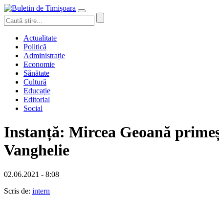
Actualitate
Politică
Administrație
Economie
Sănătate
Cultură
Educație
Editorial
Social
Instanță: Mircea Geoană primește
Vanghelie
02.06.2021 - 8:08
Scris de:
intern