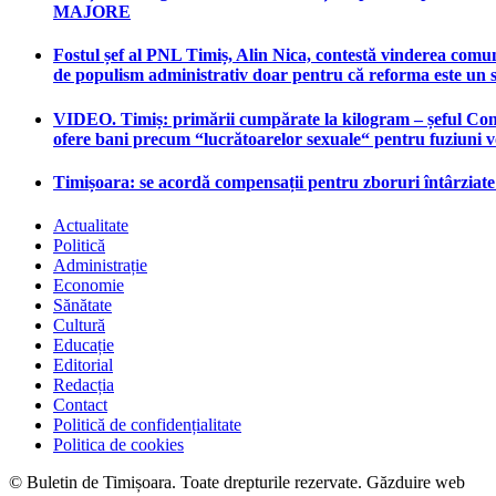
MAJORE
Fostul șef al PNL Timiș, Alin Nica, contestă vinderea comun
de populism administrativ doar pentru că reforma este un 
VIDEO. Timiș: primării cumpărate la kilogram – șeful Consi
ofere bani precum “lucrătoarelor sexuale“ pentru fuziuni 
Timișoara: se acordă compensații pentru zboruri întârziat
Actualitate
Politică
Administrație
Economie
Sănătate
Cultură
Educație
Editorial
Redacția
Contact
Politică de confidențialitate
Politica de cookies
© Buletin de Timișoara. Toate drepturile rezervate. Găzduire web
mag