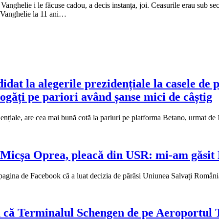
nghelie i le făcuse cadou, a decis instanța, joi. Ceasurile erau sub seches
n Vanghelie la 11 ani…
dat la alegerile prezidențiale la casele de 
ogăți pe pariori având șanse mici de câștig
idențiale, are cea mai bună cotă la pariuri pe platforma Betano, urmat 
a Micșa Oprea, pleacă din USR: mi-am găsi
pagina de Facebook că a luat decizia de părăsi Uniunea Salvați România
ă că Terminalul Schengen de pe Aeroportul T