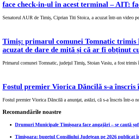
face check-in-ul în acest terminal – AIT: 
Senatorul AUR de Timiș, Ciprian Titi Stoica, a acuzat într-un video 
Timiș: primarul comunei Tomnatic trimis î
acuzat de dare de mită și că ar fi obținut c
Primarul comunei Tomnatic, judeţul Timiş, Stoian Vasiu, a fost trimis î
Fostul premier Viorica Dăncilă s-a înscris
Fostul premier Viorica Dăncilă a anunţat, astăzi, că s-a înscris într-
Recomandările noastre
Drumuri Municipale Timișoara face angajări – se caută șoferi
Timișoara: bugetul Consiliului Județean pe 2026 publicat în