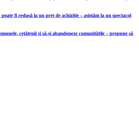
ate fi redusă la un preț de achiziție – asistăm la un spectacol
munele, cetățenii și să-și abandoneze comunitățile – propune să