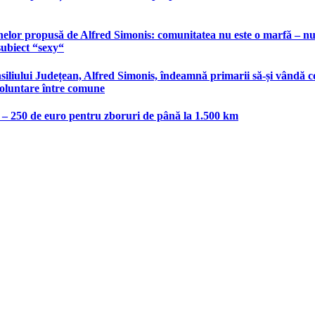
elor propusă de Alfred Simonis: comunitatea nu este o marfă – nu po
subiect “sexy“
liului Județean, Alfred Simonis, îndeamnă primarii să-și vândă co
voluntare între comune
e – 250 de euro pentru zboruri de până la 1.500 km
host.ro