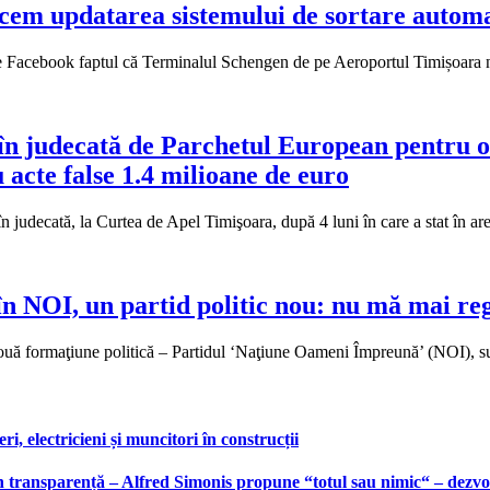
facem updatarea sistemului de sortare autom
pe Facebook faptul că Terminalul Schengen de pe Aeroportul Timișoara n
n judecată de Parchetul European pentru o 
u acte false 1.4 milioane de euro
n judecată, la Curtea de Apel Timişoara, după 4 luni în care a stat în ar
 în NOI, un partid politic nou: nu mă mai re
o nouă formaţiune politică – Partidul ‘Naţiune Oameni Împreună’ (NOI), s
, electricieni și muncitori în construcții
 transparență – Alfred Simonis propune “totul sau nimic“ – dezvolt