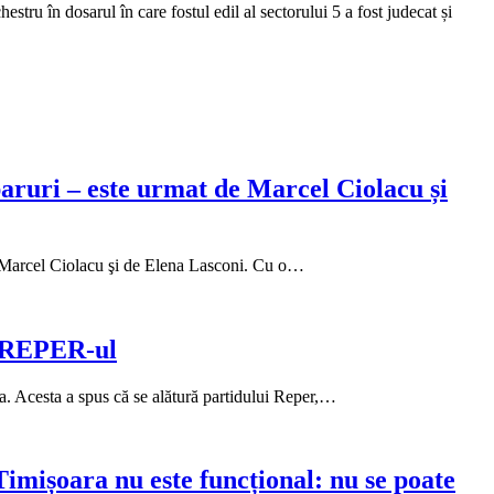
tru în dosarul în care fostul edil al sectorului 5 a fost judecat și
paruri – este urmat de Marcel Ciolacu și
de Marcel Ciolacu şi de Elena Lasconi. Cu o…
t REPER-ul
. Acesta a spus că se alătură partidului Reper,…
imișoara nu este funcțional: nu se poate