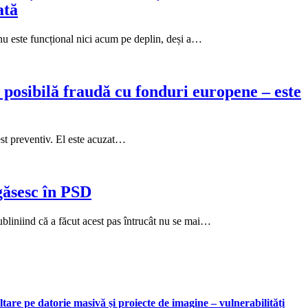
ată
u este funcțional nici acum pe deplin, deși a…
posibilă fraudă cu fonduri europene – este
est preventiv. El este acuzat…
găsesc în PSD
ubliniind că a făcut acest pas întrucât nu se mai…
are pe datorie masivă și proiecte de imagine – vulnerabilități