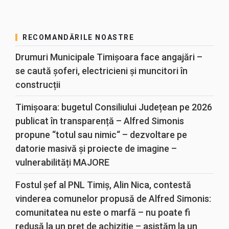
RECOMANDĂRILE NOASTRE
Drumuri Municipale Timișoara face angajări –
se caută șoferi, electricieni și muncitori în
construcții
Timișoara: bugetul Consiliului Județean pe 2026
publicat în transparență – Alfred Simonis
propune “totul sau nimic“ – dezvoltare pe
datorie masivă și proiecte de imagine –
vulnerabilități MAJORE
Fostul șef al PNL Timiș, Alin Nica, contestă
vinderea comunelor propusă de Alfred Simonis:
comunitatea nu este o marfă – nu poate fi
redusă la un preț de achiziție – asistăm la un