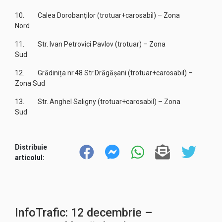
10. Calea Dorobanților (trotuar+carosabil) – Zona
Nord
11. Str. Ivan Petrovici Pavlov (trotuar) – Zona
Sud
12. Grădinița nr.48 Str.Drăgășani (trotuar+carosabil) –
Zona Sud
13. Str. Anghel Saligny (trotuar+carosabil) – Zona
Sud
Distribuie
articolul:
InfoTrafic: 12 decembrie –