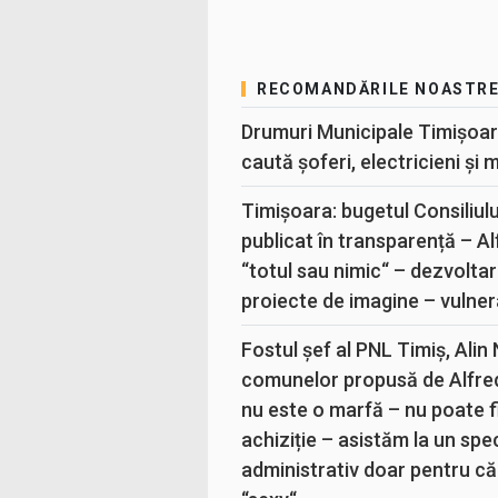
RECOMANDĂRILE NOASTR
Drumuri Municipale Timișoar
caută șoferi, electricieni și 
Timișoara: bugetul Consiliul
publicat în transparență – A
“totul sau nimic“ – dezvoltar
proiecte de imagine – vulner
Fostul șef al PNL Timiș, Alin
comunelor propusă de Alfre
nu este o marfă – nu poate fi
achiziție – asistăm la un sp
administrativ doar pentru că