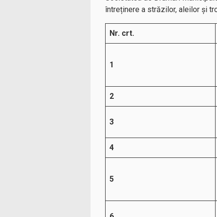
întreținere a străzilor, aleilor și t
Nr. crt.
1
2
3
4
5
6