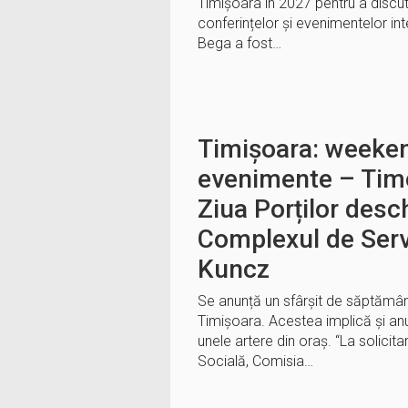
Timișoara în 2027 pentru a discut
conferințelor și evenimentelor in
Bega a fost…
Timișoara: weeken
evenimente – Tim
Ziua Porților desc
Complexul de Servi
Kuncz
Se anunță un sfârșit de săptămân
Timișoara. Acestea implică și anum
unele artere din oraș. “La solicita
Socială, Comisia…