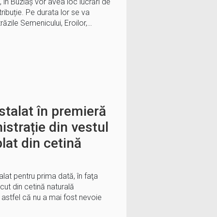
14, în Buziaș vor avea loc lucrări de
ibuție. Pe durata lor se va
răzile Semenicului, Eroilor,…
stalat în premieră
strație din vestul
lat din cetină
alat pentru prima dată, în faţa
ăcut din cetină naturală
astfel că nu a mai fost nevoie