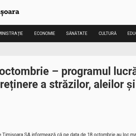
INISTRAȚIE
ECONOMIE
SĂNĂTATE
CULTURĂ
EDU
 octombrie – programul lucră
reținere a străzilor, aleilor ș
 Timișoara SA informează că pe data de 18 octombrie au loc mai 