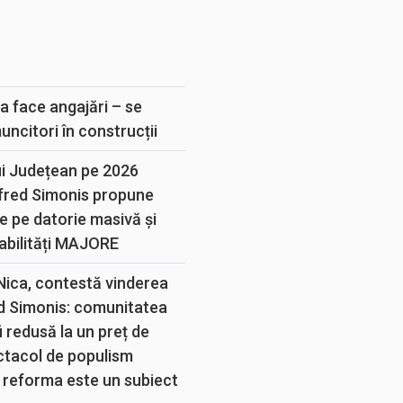
E
a face angajări – se
muncitori în construcții
ui Județean pe 2026
lfred Simonis propune
e pe datorie masivă și
abilități MAJORE
 Nica, contestă vinderea
d Simonis: comunitatea
 redusă la un preț de
ectacol de populism
 reforma este un subiect