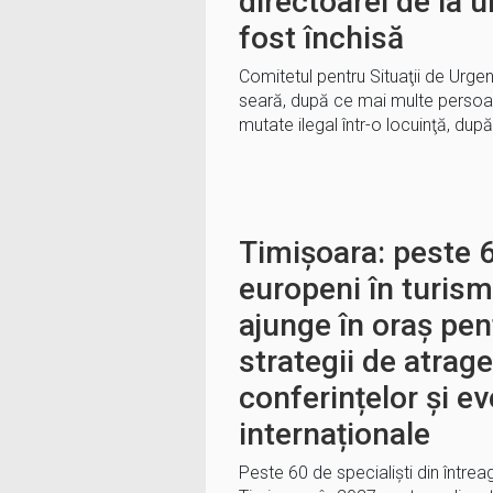
directoarei de la u
fost închisă
Comitetul pentru Situaţii de Urgenţ
seară, după ce mai multe persoan
mutate ilegal într-o locuinţă, dup
Timișoara: peste 6
europeni în turism
ajunge în oraș pen
strategii de atrage
conferințelor și e
internaționale
Peste 60 de specialiști din întrea