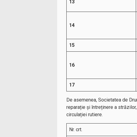
13
14
15
16
17
De asemenea, Societatea de Drum
reparație și întreținere a străzilor,
circulației rutiere.
Nr. crt.