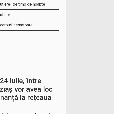
utiere- pe timp de noapte
utiere
 corpuri semafoare
24 iulie, între
uziaș vor avea loc
nanță la rețeaua