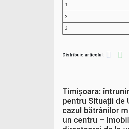
1
2
3
Distribuie articolul:
Timișoara: întruni
pentru Situații de
cazul bătrânilor mu
un centru – imobil