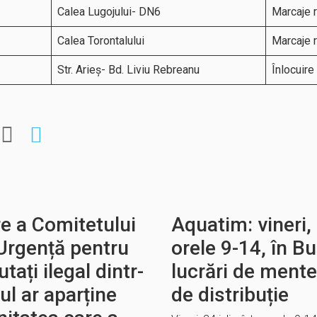
Calea Lugojului- DN6
Marcaje r
Calea Torontalului
Marcaje r
Str. Arieș- Bd. Liviu Rebreanu
Înlocuire
re a Comitetului
Aquatim: vineri, 
 Urgență pentru
orele 9-14, în B
tați ilegal dintr-
lucrări de mente
ul ar aparține
de distribuție