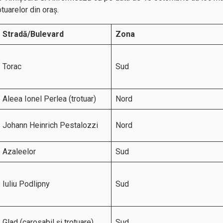
rotuarelor din oraș.
Stradă/Bulevard
Zona
Torac
Sud
Aleea Ionel Perlea (trotuar)
Nord
Johann Heinrich Pestalozzi
Nord
Azaleelor
Sud
Iuliu Podlipny
Sud
Glad (carosabil și trotuare)
Sud