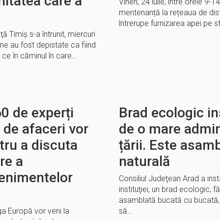
nitatea care a
Vineri, 24 iulie, între orele 9-
mentenanță la rețeaua de distr
întrerupe furnizarea apei pe st
ă Timiş s-a întrunit, miercuri
e au fost depistate ca fiind
ă ce în căminul în care…
0 de experți
Brad ecologic in
 de afaceri vor
de o mare admini
tru a discuta
țării. Este asamb
re a
naturală
venimentelor
Consiliul Judeţean Arad a inst
instituţiei, un brad ecologic, f
asamblată bucată cu bucată, 
ga Europă vor veni la
să…