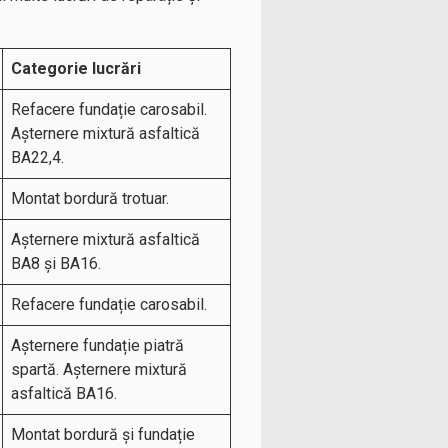
Categorie lucrări
Refacere fundație carosabil.
Așternere mixtură asfaltică
BA22,4.
Montat bordură trotuar.
Așternere mixtură asfaltică
BA8 și BA16.
Refacere fundație carosabil.
Așternere fundație piatră
spartă. Așternere mixtură
asfaltică BA16.
Montat bordură și fundație