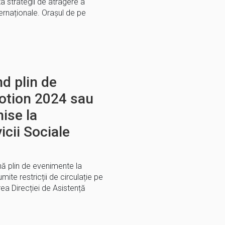
a strategii de atragere a
ternaționale. Orașul de pe
d plin de
otion 2024 sau
hise la
cii Sociale
ă plin de evenimente la
ite restricții de circulație pe
rea Direcției de Asistență