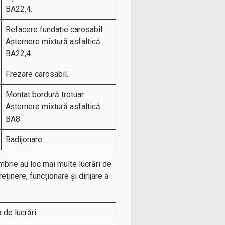
BA22,4.
Refacere fundație carosabil.
Așternere mixtură asfaltică
BA22,4.
Frezare carosabil.
Montat bordură trotuar.
Așternere mixtură asfaltică
BA8.
Badijonare.
rie au loc mai multe lucrări de
reținere, funcționare și dirijare a
 de lucrări