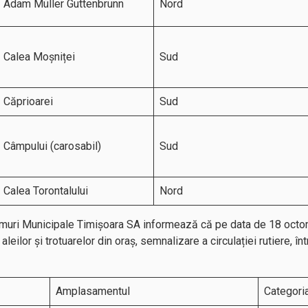
Adam Müller Guttenbrunn
Nord
Calea Moșniței
Sud
Căprioarei
Sud
Câmpului (carosabil)
Sud
Calea Torontalului
Nord
uri Municipale Timișoara SA informează că pe data de 18 octomb
 aleilor și trotuarelor din oraș, semnalizare a circulației rutiere, înt
Amplasamentul
Categoria