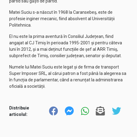
partid sau găști de partid.
Matei Suciu s-a născut în 1968 la Caransebeș, este de
profesie inginer mecanic, fiind absolvent al Universității
Politehnica.
El nu este la prima aventură în Consiliul Județean, fiind
angajat al CJ Timiș în perioada 1995-2001 și pentru câteva
luni în 2012, și a mai deținut funcțiile de șef al ARR Timiș,
subprefect de Timiș, consilier județean, senator și deputat.
Numele lui Matei Suciu este legat și de firma de transport
Super Imposer SRL, al cărui patron a fost până la alegerea sa
în funcția de parlamentar, când a renunțat la administrarea
oficială a societății.
Distribuie
articolul: