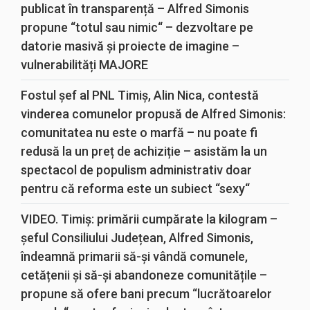
publicat în transparență – Alfred Simonis
propune “totul sau nimic“ – dezvoltare pe
datorie masivă și proiecte de imagine –
vulnerabilități MAJORE
Fostul șef al PNL Timiș, Alin Nica, contestă
vinderea comunelor propusă de Alfred Simonis:
comunitatea nu este o marfă – nu poate fi
redusă la un preț de achiziție – asistăm la un
spectacol de populism administrativ doar
pentru că reforma este un subiect “sexy“
VIDEO. Timiș: primării cumpărate la kilogram –
șeful Consiliului Județean, Alfred Simonis,
îndeamnă primarii să-și vândă comunele,
cetățenii și să-și abandoneze comunitățile –
propune să ofere bani precum “lucrătoarelor