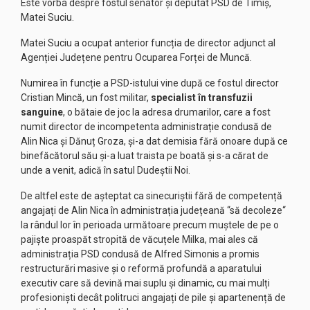
Este vorba despre fostul senator și deputat PSD de Timiș,
Matei Suciu.
Matei Suciu a ocupat anterior funcția de director adjunct al
Agenției Județene pentru Ocuparea Forței de Muncă.
Numirea în funcție a PSD-istului vine după ce fostul director
Cristian Mincă, un fost militar,
specialist în transfuzii
sanguine
, o bătaie de joc la adresa drumarilor, care a fost
numit director de incompetenta administrație condusă de
Alin Nica și Dănuț Groza, și-a dat demisia fără onoare după ce
binefăcătorul său și-a luat traista pe boată și s-a cărat de
unde a venit, adică în satul Dudeștii Noi.
De altfel este de așteptat ca sinecuriștii fără de competență
angajați de Alin Nica în administrația județeană “să decoleze“
la rândul lor în perioada următoare precum muștele de pe o
pajiște proaspăt stropită de văcuțele Milka, mai ales că
administrația PSD condusă de Alfred Simonis a promis
restructurări masive și o reformă profundă a aparatului
executiv care să devină mai suplu și dinamic, cu mai mulți
profesioniști decât politruci angajați de pile și apartenență de