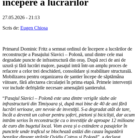
începere a lucrărilor
27.05.2026 - 21:13
Scris de:
Eugen Chiosa
Primarul Dominic Fritz a semnat ordinul de începere a lucrărilor de
reconstrucție a Pasajului Slavici – Polonă, unul dintre cele mai
degradate puncte de infrastructură din oraș. După zeci de ani de
uzură și fără lucrări majore, pasajul intră într-un amplu proces de
refacere a celor trei deschideri, consolidare și reabilitare structurală.
Mobilizarea pentru organizarea de șantier începe de săptămâna
viitoare, fără afectarea circulației în prima etapă. Primele intervenții
vor include defrișările necesare amenajării șantierului.
“
Pasajul Slavici – Polonă este una dintre verigile slabe ale
infrastructurii din Timișoara și, după mai bine de 40 de ani fără
lucrări serioase, are nevoie de investiții. S-a degradat atât de tare,
încât a devenit un calvar pentru șoferi, pietoni și bicicliști, dar acum
intrăm serios în reconstrucție cu o investiție de aproape 12 milioane
de euro din bugetul local. Vom avea și o extindere a pasajelor în
punctele unde traficul se blochează astăzi din cauza îngustării
benzilor dinspre străzile Ovidiu Cotruș și Polonă
”, a declarat