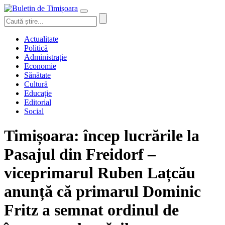
Actualitate
Politică
Administrație
Economie
Sănătate
Cultură
Educație
Editorial
Social
Timișoara: încep lucrările la
Pasajul din Freidorf –
viceprimarul Ruben Lațcău
anunță că primarul Dominic
Fritz a semnat ordinul de