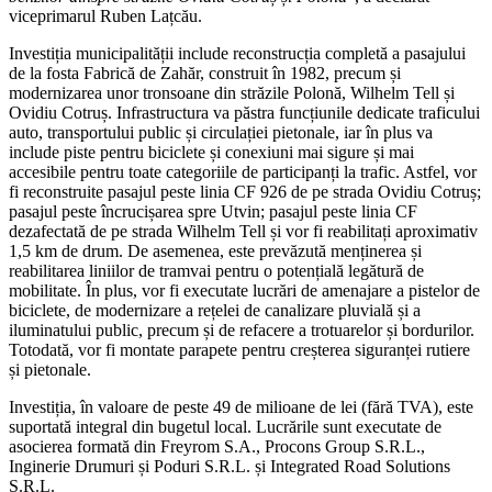
viceprimarul Ruben Lațcău.
Investiția municipalității include reconstrucția completă a pasajului
de la fosta Fabrică de Zahăr, construit în 1982, precum și
modernizarea unor tronsoane din străzile Polonă, Wilhelm Tell și
Ovidiu Cotruș. Infrastructura va păstra funcțiunile dedicate traficului
auto, transportului public și circulației pietonale, iar în plus va
include piste pentru biciclete și conexiuni mai sigure și mai
accesibile pentru toate categoriile de participanți la trafic. Astfel, vor
fi reconstruite pasajul peste linia CF 926 de pe strada Ovidiu Cotruș;
pasajul peste încrucișarea spre Utvin; pasajul peste linia CF
dezafectată de pe strada Wilhelm Tell și vor fi reabilitați aproximativ
1,5 km de drum. De asemenea, este prevăzută menținerea și
reabilitarea liniilor de tramvai pentru o potențială legătură de
mobilitate. În plus, vor fi executate lucrări de amenajare a pistelor de
biciclete, de modernizare a rețelei de canalizare pluvială și a
iluminatului public, precum și de refacere a trotuarelor și bordurilor.
Totodată, vor fi montate parapete pentru creșterea siguranței rutiere
și pietonale.
Investiția, în valoare de peste 49 de milioane de lei (fără TVA), este
suportată integral din bugetul local. Lucrările sunt executate de
asocierea formată din Freyrom S.A., Procons Group S.R.L.,
Inginerie Drumuri și Poduri S.R.L. și Integrated Road Solutions
S.R.L.