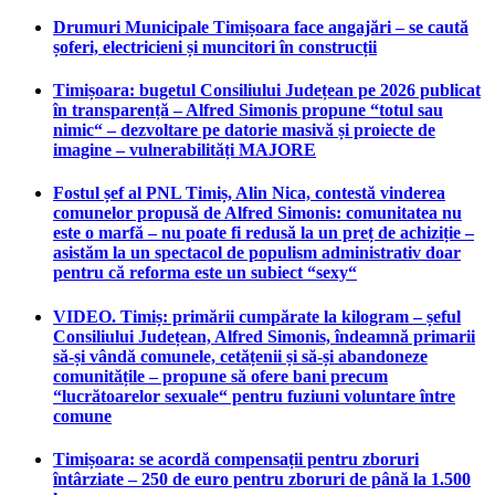
Drumuri Municipale Timișoara face angajări – se caută
șoferi, electricieni și muncitori în construcții
Timișoara: bugetul Consiliului Județean pe 2026 publicat
în transparență – Alfred Simonis propune “totul sau
nimic“ – dezvoltare pe datorie masivă și proiecte de
imagine – vulnerabilități MAJORE
Fostul șef al PNL Timiș, Alin Nica, contestă vinderea
comunelor propusă de Alfred Simonis: comunitatea nu
este o marfă – nu poate fi redusă la un preț de achiziție –
asistăm la un spectacol de populism administrativ doar
pentru că reforma este un subiect “sexy“
VIDEO. Timiș: primării cumpărate la kilogram – șeful
Consiliului Județean, Alfred Simonis, îndeamnă primarii
să-și vândă comunele, cetățenii și să-și abandoneze
comunitățile – propune să ofere bani precum
“lucrătoarelor sexuale“ pentru fuziuni voluntare între
comune
Timișoara: se acordă compensații pentru zboruri
întârziate – 250 de euro pentru zboruri de până la 1.500