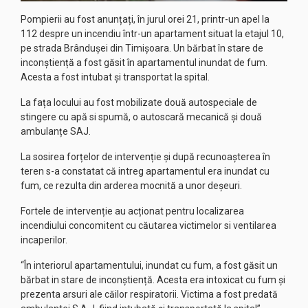
Pompierii au fost anunțați, în jurul orei 21, printr-un apel la
112 despre un incendiu într-un apartament situat la etajul 10,
pe strada Brândușei din Timișoara. Un bărbat în stare de
inconștiență a fost găsit în apartamentul inundat de fum.
Acesta a fost intubat și transportat la spital.
La fața locului au fost mobilizate două autospeciale de
stingere cu apă si spumă, o autoscară mecanică și două
ambulanțe SAJ.
La sosirea forțelor de intervenție și după recunoașterea în
teren s-a constatat că intreg apartamentul era inundat cu
fum, ce rezulta din arderea mocnită a unor deșeuri.
Fortele de intervenție au acționat pentru localizarea
incendiului concomitent cu căutarea victimelor si ventilarea
incaperilor.
“În interiorul apartamentului, inundat cu fum, a fost găsit un
bărbat in stare de inconștiență. Acesta era intoxicat cu fum și
prezenta arsuri ale căilor respiratorii. Victima a fost predată