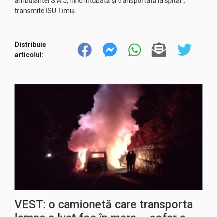
ambulantei S.A.J, fiind intubată și transportată la spital”,
transmite ISU Timiș.
Distribuie
articolul:
VEST: o camionetă care transporta