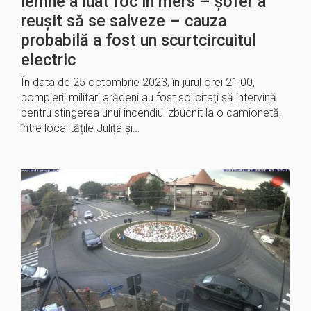
lemne a luat foc în mers – șofer a
reușit să se salveze – cauza
probabilă a fost un scurtcircuitul
electric
În data de 25 octombrie 2023, în jurul orei 21:00,
pompierii militari arădeni au fost solicitați să intervină
pentru stingerea unui incendiu izbucnit la o camionetă,
între localitățile Julița și…