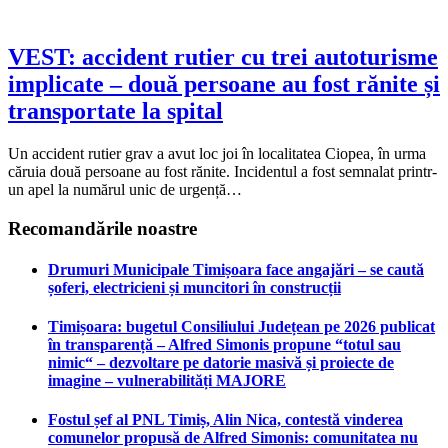
VEST: accident rutier cu trei autoturisme
implicate – două persoane au fost rănite și
transportate la spital
Un accident rutier grav a avut loc joi în localitatea Ciopea, în urma
căruia două persoane au fost rănite. Incidentul a fost semnalat printr-
un apel la numărul unic de urgență…
Recomandările noastre
Drumuri Municipale Timișoara face angajări – se caută
șoferi, electricieni și muncitori în construcții
Timișoara: bugetul Consiliului Județean pe 2026 publicat
în transparență – Alfred Simonis propune “totul sau
nimic“ – dezvoltare pe datorie masivă și proiecte de
imagine – vulnerabilități MAJORE
Fostul șef al PNL Timiș, Alin Nica, contestă vinderea
comunelor propusă de Alfred Simonis: comunitatea nu