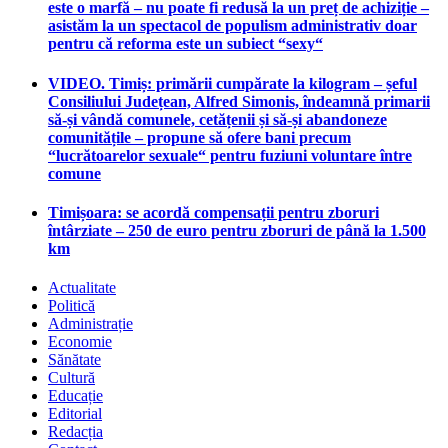
este o marfă – nu poate fi redusă la un preț de achiziție –
asistăm la un spectacol de populism administrativ doar
pentru că reforma este un subiect “sexy“
VIDEO. Timiș: primării cumpărate la kilogram – șeful
Consiliului Județean, Alfred Simonis, îndeamnă primarii
să-și vândă comunele, cetățenii și să-și abandoneze
comunitățile – propune să ofere bani precum
“lucrătoarelor sexuale“ pentru fuziuni voluntare între
comune
Timișoara: se acordă compensații pentru zboruri
întârziate – 250 de euro pentru zboruri de până la 1.500
km
Actualitate
Politică
Administrație
Economie
Sănătate
Cultură
Educație
Editorial
Redacția