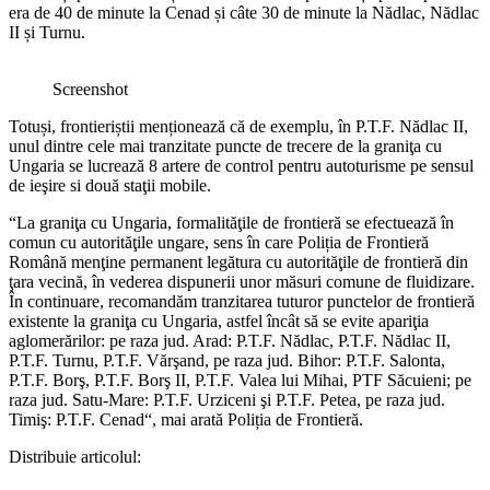
era de 40 de minute la Cenad și câte 30 de minute la Nădlac, Nădlac
II și Turnu.
Screenshot
Totuși, frontieriștii menționează că de exemplu, în P.T.F. Nădlac II,
unul dintre cele mai tranzitate puncte de trecere de la graniţa cu
Ungaria se lucrează 8 artere de control pentru autoturisme pe sensul
de ieşire si două staţii mobile.
“La graniţa cu Ungaria, formalităţile de frontieră se efectuează în
comun cu autorităţile ungare, sens în care Poliția de Frontieră
Română menţine permanent legătura cu autorităţile de frontieră din
ţara vecină, în vederea dispunerii unor măsuri comune de fluidizare.
În continuare, recomandăm tranzitarea tuturor punctelor de frontieră
existente la graniţa cu Ungaria, astfel încât să se evite apariţia
aglomerărilor: pe raza jud. Arad: P.T.F. Nădlac, P.T.F. Nădlac II,
P.T.F. Turnu, P.T.F. Vărşand, pe raza jud. Bihor: P.T.F. Salonta,
P.T.F. Borş, P.T.F. Borş II, P.T.F. Valea lui Mihai, PTF Săcuieni; pe
raza jud. Satu-Mare: P.T.F. Urziceni şi P.T.F. Petea, pe raza jud.
Timiş: P.T.F. Cenad“, mai arată Poliția de Frontieră.
Distribuie articolul: