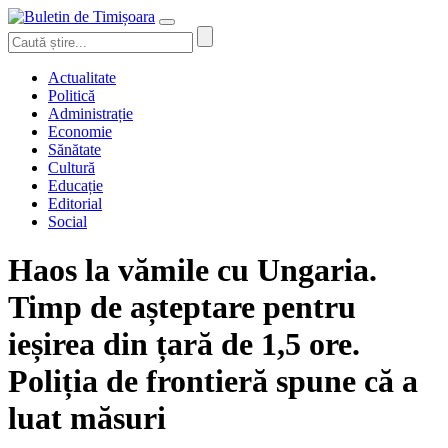
Actualitate
Politică
Administrație
Economie
Sănătate
Cultură
Educație
Editorial
Social
Haos la vămile cu Ungaria.
Timp de așteptare pentru
ieșirea din țară de 1,5 ore.
Poliția de frontieră spune că a
luat măsuri