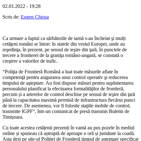
02.01.2022 - 19:28
Scris de:
Eugen Chiosa
Ca urmare a faptul ca sărbătorile de iarnă s-au încheiat şi mulți
cetăţeni români se întorc în statele din vestul Europei, unde au
reşedinţa, în prezent, pe sensul de ieşire din ţară, în punctele de
trecere a frontierei de la graniţa româno-ungară, se constată o
creştere a valorilor de trafic.
“Poliţia de Frontieră Română a luat toate măsurile aflate în
competenţă pentru asigurarea unui control operativ şi reducerea
timpului de aşteptare. Au fost dispuse măsuri pentru suplimentarea
personalului planificat la efectuarea formalităţilor de frontieră,
precum și a arterelor de control deschise pe sensul de ieşire din ţară
până la capacitatea maximă permisă de infrastructura fiecărui punct
de trecere. De asemenea, vor fi folosite staţiile mobile de control,
trasnmite IGPF“, într-un comunicat de presă transmis Buletin de
Timișoara.
Cu toate acestea cetățenii prezenți în vamă au pus pozele în mediul
online și spuneau că așteaptă de aproape o oră și jumătate la coadă.
Asta deși pe site-ul Poliției de Frontieră timpul de așteptare specificat