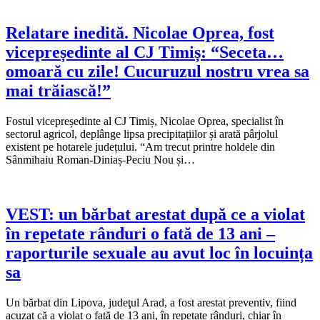
Relatare inedită. Nicolae Oprea, fost
vicepreședinte al CJ Timiș: “Seceta…
omoară cu zile! Cucuruzul nostru vrea sa
mai trăiască!”
Fostul vicepreședinte al CJ Timiș, Nicolae Oprea, specialist în
sectorul agricol, deplânge lipsa precipitațiilor și arată pârjolul
existent pe hotarele județului. “Am trecut printre holdele din
Sânmihaiu Roman-Diniaș-Peciu Nou și…
VEST: un bărbat arestat după ce a violat
în repetate rânduri o fată de 13 ani –
raporturile sexuale au avut loc în locuința
sa
Un bărbat din Lipova, judeţul Arad, a fost arestat preventiv, fiind
acuzat că a violat o fată de 13 ani, în repetate rânduri, chiar în