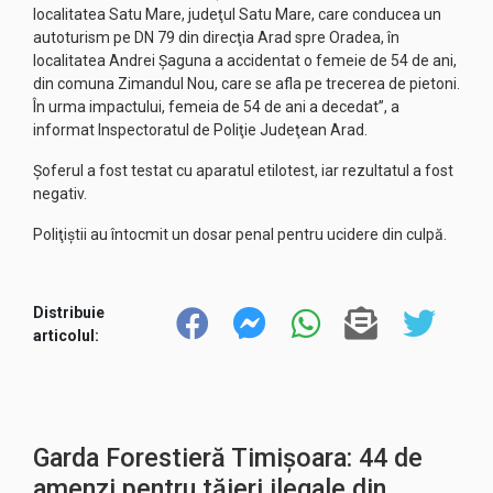
localitatea Satu Mare, judeţul Satu Mare, care conducea un
autoturism pe DN 79 din direcţia Arad spre Oradea, în
localitatea Andrei Şaguna a accidentat o femeie de 54 de ani,
din comuna Zimandul Nou, care se afla pe trecerea de pietoni.
În urma impactului, femeia de 54 de ani a decedat”, a
informat Inspectoratul de Poliţie Judeţean Arad.
Şoferul a fost testat cu aparatul etilotest, iar rezultatul a fost
negativ.
Poliţiştii au întocmit un dosar penal pentru ucidere din culpă.
Distribuie
articolul:
Garda Forestieră Timișoara: 44 de
amenzi pentru tăieri ilegale din