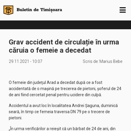
Grav accident de circulație în urma
căruia o femeie a decedat
29.11.2021 - 10:07
Scris de:
Marius Bebe
O femeie din judeţul Arad a decedat după ce a fost
accidentată de o maşină pe trecerea de pietoni, şoferul de 24
de ani fiind cercetat penal pentru ucidere din culpă.
Accidentul a avut loc în localitatea Andrei Şaguna, duminică
seară, în timp ce femeia traversa DN 79 pe o trecere de
pietoni.
„În urma verificărilor a reieşit că un bărbat de 24 de ani, din