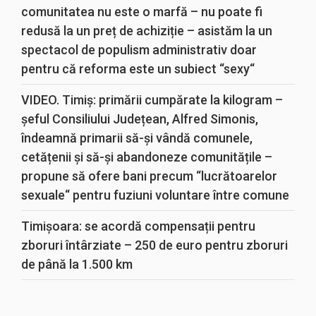
comunitatea nu este o marfă – nu poate fi
redusă la un preț de achiziție – asistăm la un
spectacol de populism administrativ doar
pentru că reforma este un subiect “sexy“
VIDEO. Timiș: primării cumpărate la kilogram –
șeful Consiliului Județean, Alfred Simonis,
îndeamnă primarii să-și vândă comunele,
cetățenii și să-și abandoneze comunitățile –
propune să ofere bani precum “lucrătoarelor
sexuale“ pentru fuziuni voluntare între comune
Timișoara: se acordă compensații pentru
zboruri întârziate – 250 de euro pentru zboruri
de până la 1.500 km