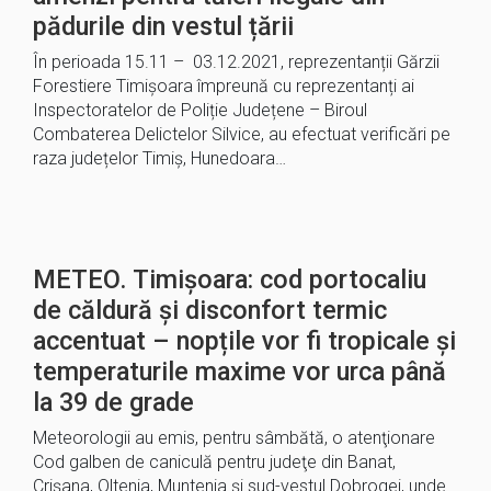
pădurile din vestul țării
În perioada 15.11 – 03.12.2021, reprezentanții Gărzii
Forestiere Timișoara împreună cu reprezentanți ai
Inspectoratelor de Poliție Județene – Biroul
Combaterea Delictelor Silvice, au efectuat verificări pe
raza județelor Timiș, Hunedoara…
METEO. Timișoara: cod portocaliu
de căldură şi disconfort termic
accentuat – nopțile vor fi tropicale și
temperaturile maxime vor urca până
la 39 de grade
Meteorologii au emis, pentru sâmbătă, o atenţionare
Cod galben de caniculă pentru judeţe din Banat,
Crişana, Oltenia, Muntenia şi sud-vestul Dobrogei, unde