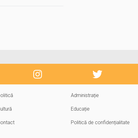
olitică
Administrație
ultură
Educație
ontact
Politică de confidențialitate