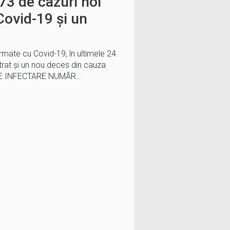
73 de cazuri noi
Covid-19 și un
mate cu Covid-19, în ultimele 24
istrat și un nou deces din cauza
TATE INFECTARE NUMĂR…