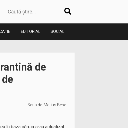
CAȚIE
EDITORIAL
SOCIAL
arantină de
 de
Scris de:
Marius Bebe
rea în baza căreia s-au actualizat