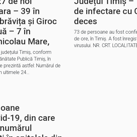
27 de noi
Județul Timiș – 
ara – 39 în
de infectare cu 
răvița și Giroc
deces
ă – 7 în
73 de persoane au fost confir
de ore, în Timiș. A fost înreg
nicolau Mare,
virusului. NR. CRT. LOCALI
l județului Timiș, conform
ănătate Publică Timiș, în
 prezintă astfel: Numărul de
 ultimele 24…
soane
id-19, din care
e numărul