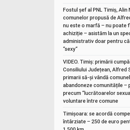
Fostul șef al PNL Timiș, Alin
comunelor propusă de Alfre
nu este o marfă – nu poate fi
achiziție – asistăm la un sp
administrativ doar pentru că
“sexy“
VIDEO. Timiș: primării cumpă
Consiliului Județean, Alfred
primarii să-și vândă comunele
abandoneze comunitățile – 
precum “lucrătoarelor sexual
voluntare între comune
Timișoara: se acordă compen
întârziate – 250 de euro pen
1.500 km