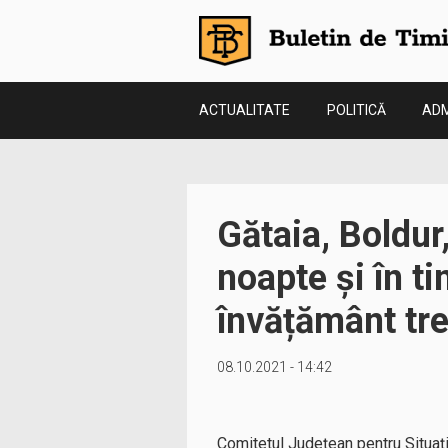
ACTUALITATE
POLITICĂ
ADM
Gătaia, Boldur
noapte și în t
învățământ tre
08.10.2021 - 14:42
Comitetul Județean pentru Situați