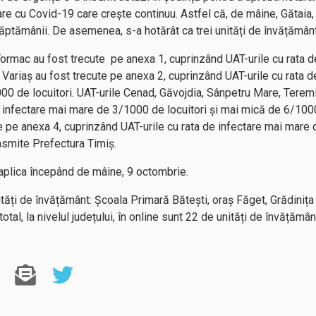
re cu Covid-19 care crește continuu. Astfel că, de mâine, Gătaia, 
ăptămânii. De asemenea, s-a hotărât ca trei unități de învățământ 
, Tormac au fost trecute pe anexa 1, cuprinzând UAT-urile cu rata
și Variaș au fost trecute pe anexa 2, cuprinzând UAT-urile cu rata
000 de locuitori. UAT-urile Cenad, Găvojdia, Sânpetru Mare, Tere
e infectare mai mare de 3/1000 de locuitori și mai mică de 6/1000 
e pe anexa 4, cuprinzând UAT-urile cu rata de infectare mai mare 
nsmite Prefectura Timiș.
aplica începând de mâine, 9 octombrie.
 unități de învățământ: Școala Primară Bătești, oraș Făget, Grădin
total, la nivelul județului, în online sunt 22 de unități de învățămân