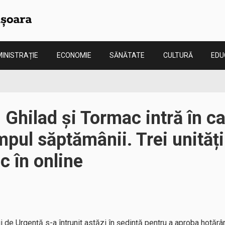
INISTRAȚIE
ECONOMIE
SĂNĂTATE
CULTURĂ
EDU
, Ghilad și Tormac intră în c
impul săptămânii. Trei unități
c în online
i de Urgență s-a întrunit astăzi în ședință pentru a aproba hotărâ