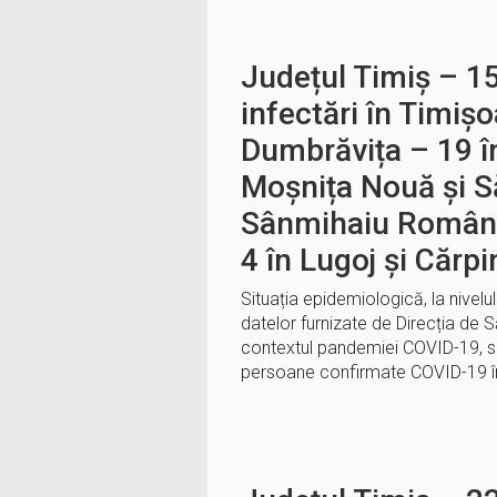
Județul Timiș – 1
infectări în Timișo
Dumbrăvița – 19 în
Moșnița Nouă și S
Sânmihaiu Român 
4 în Lugoj și Cărpi
Situația epidemiologică, la nivelu
datelor furnizate de Direcția de S
contextul pandemiei COVID-19, se
persoane confirmate COVID-19 în