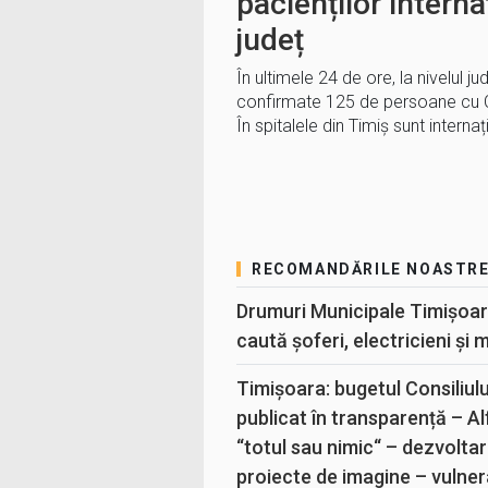
pacienților internaț
județ
În ultimele 24 de ore, la nivelul ju
confirmate 125 de persoane cu C
În spitalele din Timiș sunt interna
RECOMANDĂRILE NOASTR
Drumuri Municipale Timișoar
caută șoferi, electricieni și 
Timișoara: bugetul Consiliul
publicat în transparență – A
“totul sau nimic“ – dezvoltar
proiecte de imagine – vulner