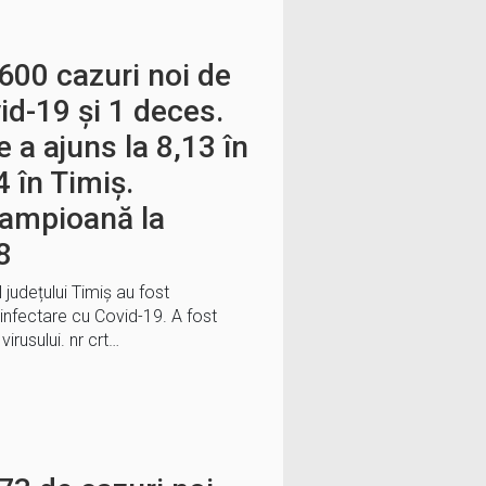
600 cazuri noi de
id-19 și 1 deces.
 a ajuns la 8,13 în
4 în Timiș.
campioană la
8
l județului Timiș au fost
infectare cu Covid-19. A fost
irusului. nr crt…