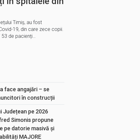
i în spitalele din
dețului Timiș, au fost
ovid-19, din care zece copii.
ți 53 de pacienți…
E
a face angajări – se
muncitori în construcții
ui Județean pe 2026
lfred Simonis propune
e pe datorie masivă și
abilități MAJORE