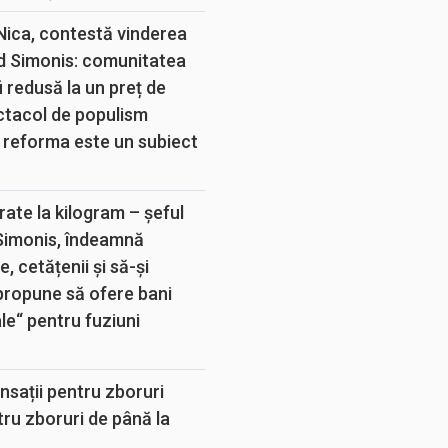
 Nica, contestă vinderea
d Simonis: comunitatea
 redusă la un preț de
ectacol de populism
 reforma este un subiect
rate la kilogram – șeful
 Simonis, îndeamnă
, cetățenii și să-și
propune să ofere bani
e“ pentru fuziuni
sații pentru zboruri
tru zboruri de până la