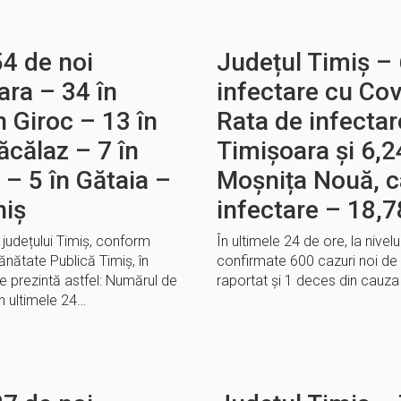
54 de noi
Județul Timiș – 
ara – 34 în
infectare cu Cov
 Giroc – 13 în
Rata de infectare
ăcălaz – 7 în
Timișoara și 6,2
– 5 în Gătaia –
Moșnița Nouă, 
niș
infectare – 18,7
l județului Timiș, conform
În ultimele 24 de ore, la nivelu
ănătate Publică Timiș, în
confirmate 600 cazuri noi de 
 prezintă astfel: Numărul de
raportat și 1 deces din cauza v
 ultimele 24…