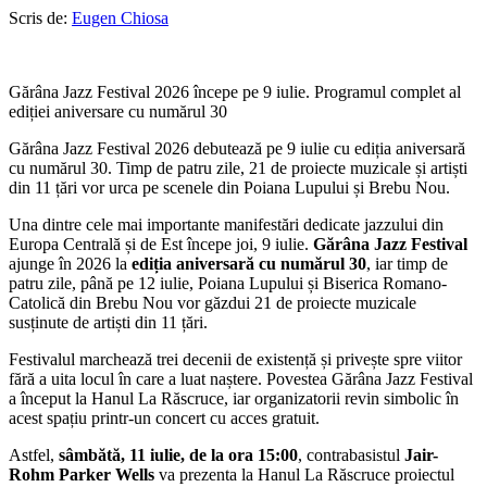
Scris de:
Eugen Chiosa
Gărâna Jazz Festival 2026 începe pe 9 iulie. Programul complet al
ediției aniversare cu numărul 30
Gărâna Jazz Festival 2026 debutează pe 9 iulie cu ediția aniversară
cu numărul 30. Timp de patru zile, 21 de proiecte muzicale și artiști
din 11 țări vor urca pe scenele din Poiana Lupului și Brebu Nou.
Una dintre cele mai importante manifestări dedicate jazzului din
Europa Centrală și de Est începe joi, 9 iulie.
Gărâna Jazz Festival
ajunge în 2026 la
ediția aniversară cu numărul 30
, iar timp de
patru zile, până pe 12 iulie, Poiana Lupului și Biserica Romano-
Catolică din Brebu Nou vor găzdui 21 de proiecte muzicale
susținute de artiști din 11 țări.
Festivalul marchează trei decenii de existență și privește spre viitor
fără a uita locul în care a luat naștere. Povestea Gărâna Jazz Festival
a început la Hanul La Răscruce, iar organizatorii revin simbolic în
acest spațiu printr-un concert cu acces gratuit.
Astfel,
sâmbătă, 11 iulie, de la ora 15:00
, contrabasistul
Jair-
Rohm Parker Wells
va prezenta la Hanul La Răscruce proiectul