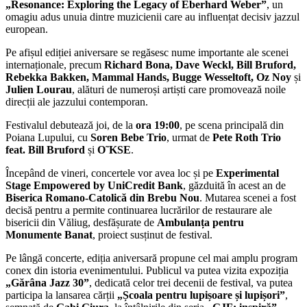
„Resonance: Exploring the Legacy of Eberhard Weber”
, un
omagiu adus unuia dintre muzicienii care au influențat decisiv jazzul
european.
Pe afișul ediției aniversare se regăsesc nume importante ale scenei
internaționale, precum
Richard Bona, Dave Weckl, Bill Bruford,
Rebekka Bakken, Mammal Hands, Bugge Wesseltoft, Oz Noy
și
Julien Lourau
, alături de numeroși artiști care promovează noile
direcții ale jazzului contemporan.
Festivalul debutează joi, de la
ora 19:00
, pe scena principală din
Poiana Lupului, cu
Soren Bebe Trio
, urmat de
Pete Roth Trio
feat. Bill Bruford
și
O˜KSE
.
Începând de vineri, concertele vor avea loc și pe
Experimental
Stage Empowered by UniCredit Bank
, găzduită în acest an de
Biserica Romano-Catolică din Brebu Nou
. Mutarea scenei a fost
decisă pentru a permite continuarea lucrărilor de restaurare ale
bisericii din Văliug, desfășurate de
Ambulanța pentru
Monumente Banat
, proiect susținut de festival.
Pe lângă concerte, ediția aniversară propune cel mai amplu program
conex din istoria evenimentului. Publicul va putea vizita expoziția
„Gărâna Jazz 30”
, dedicată celor trei decenii de festival, va putea
participa la lansarea cărții
„Școala pentru lupișoare și lupișori”
,