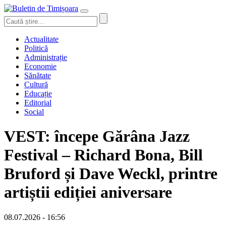
Actualitate
Politică
Administrație
Economie
Sănătate
Cultură
Educație
Editorial
Social
VEST: începe Gărâna Jazz
Festival – Richard Bona, Bill
Bruford și Dave Weckl, printre
artiștii ediției aniversare
08.07.2026 - 16:56