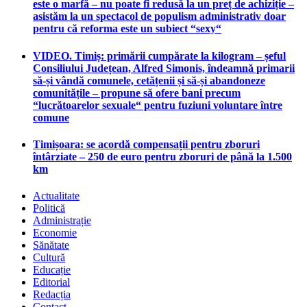
este o marfă – nu poate fi redusă la un preț de achiziție –
asistăm la un spectacol de populism administrativ doar
pentru că reforma este un subiect “sexy“
VIDEO. Timiș: primării cumpărate la kilogram – șeful
Consiliului Județean, Alfred Simonis, îndeamnă primarii
să-și vândă comunele, cetățenii și să-și abandoneze
comunitățile – propune să ofere bani precum
“lucrătoarelor sexuale“ pentru fuziuni voluntare între
comune
Timișoara: se acordă compensații pentru zboruri
întârziate – 250 de euro pentru zboruri de până la 1.500
km
Actualitate
Politică
Administrație
Economie
Sănătate
Cultură
Educație
Editorial
Redacția
Contact