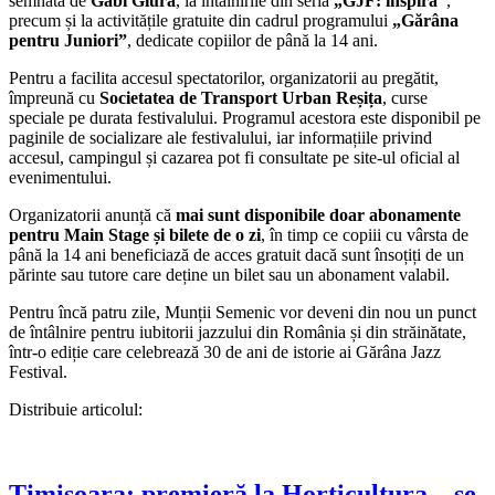
semnată de
Gabi Giura
, la întâlnirile din seria
„GJF: inspiră”
,
precum și la activitățile gratuite din cadrul programului
„Gărâna
pentru Juniori”
, dedicate copiilor de până la 14 ani.
Pentru a facilita accesul spectatorilor, organizatorii au pregătit,
împreună cu
Societatea de Transport Urban Reșița
, curse
speciale pe durata festivalului. Programul acestora este disponibil pe
paginile de socializare ale festivalului, iar informațiile privind
accesul, campingul și cazarea pot fi consultate pe site-ul oficial al
evenimentului.
Organizatorii anunță că
mai sunt disponibile doar abonamente
pentru Main Stage și bilete de o zi
, în timp ce copiii cu vârsta de
până la 14 ani beneficiază de acces gratuit dacă sunt însoțiți de un
părinte sau tutore care deține un bilet sau un abonament valabil.
Pentru încă patru zile, Munții Semenic vor deveni din nou un punct
de întâlnire pentru iubitorii jazzului din România și din străinătate,
într-o ediție care celebrează 30 de ani de istorie ai Gărâna Jazz
Festival.
Distribuie articolul:
Timișoara: premieră la Horticultura – se