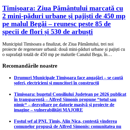
Timișoara: Ziua Pământului marcată cu
2 mini-păduri urbane și pajiști de 450 mp
pe malul Begăi – reunesc peste 85 de
specii de flori și 530 de arbuști
Municipiul Timisoara a finalizat, de Ziua Pământului, trei noi
proiecte de regenerare urbană: două mini-păduri urbane și pajiști cu
o suprafață totală de 450 mp pe malurile Canalul Bega, în…
Recomandările noastre
Drumuri Municipale Timișoara face angajări – se caută
șoferi, electricieni și muncitori în construcții
Timișoara: bugetul Consiliului Județean pe 2026 publicat
în transparență – Alfred Simonis propune “totul sau
nimic“ – dezvoltare pe datorie masivă și proiecte de
imagine – vulnerabilități MAJORE
Fostul șef al PNL Timiș, Alin Nica, contestă vinderea
comunelor propusă de Alfred Simonis: comunitatea nu