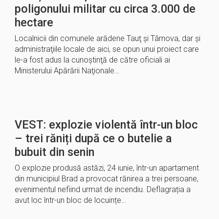
poligonului militar cu circa 3.000 de
hectare
Localnicii din comunele arădene Tauţ şi Târnova, dar şi
administraţiile locale de aici, se opun unui proiect care
le-a fost adus la cunoştinţă de către oficiali ai
Ministerului Apărării Naţionale…
VEST: explozie violentă într-un bloc
– trei răniți după ce o butelie a
bubuit din senin
O explozie produsă astăzi, 24 iunie, într-un apartament
din municipiul Brad a provocat rănirea a trei persoane,
evenimentul nefiind urmat de incendiu. Deflagrația a
avut loc într-un bloc de locuințe…