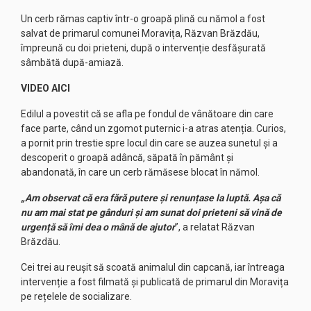
Un cerb rămas captiv într-o groapă plină cu nămol a fost
salvat de primarul comunei Moravița, Răzvan Brăzdău,
împreună cu doi prieteni, după o intervenție desfășurată
sâmbătă după-amiază.
VIDEO AICI
Edilul a povestit că se afla pe fondul de vânătoare din care
face parte, când un zgomot puternic i-a atras atenția. Curios,
a pornit prin trestie spre locul din care se auzea sunetul și a
descoperit o groapă adâncă, săpată în pământ și
abandonată, în care un cerb rămăsese blocat în nămol.
„Am observat că era fără putere și renunțase la luptă. Așa că
nu am mai stat pe gânduri și am sunat doi prieteni să vină de
urgență să îmi dea o mână de ajutor
”, a relatat Răzvan
Brăzdău.
Cei trei au reușit să scoată animalul din capcană, iar întreaga
intervenție a fost filmată și publicată de primarul din Moravița
pe rețelele de socializare.