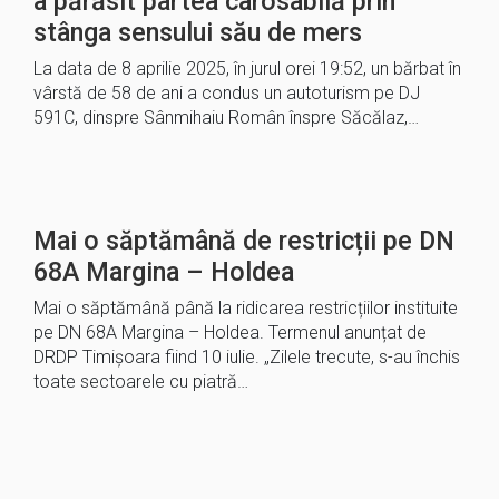
a părăsit partea carosabilă prin
stânga sensului său de mers
La data de 8 aprilie 2025, în jurul orei 19:52, un bărbat în
vârstă de 58 de ani a condus un autoturism pe DJ
591C, dinspre Sânmihaiu Român înspre Săcălaz,…
Mai o săptămână de restricții pe DN
68A Margina – Holdea
Mai o săptămână până la ridicarea restricțiilor instituite
pe DN 68A Margina – Holdea. Termenul anunțat de
DRDP Timișoara fiind 10 iulie. „Zilele trecute, s-au închis
toate sectoarele cu piatră…