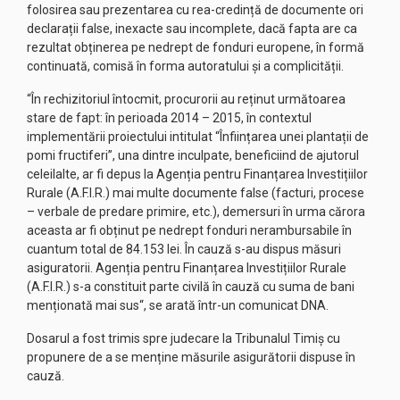
folosirea sau prezentarea cu rea-credință de documente ori
declarații false, inexacte sau incomplete, dacă fapta are ca
rezultat obținerea pe nedrept de fonduri europene, în formă
continuată, comisă în forma autoratului și a complicității.
“În rechizitoriul întocmit, procurorii au reținut următoarea
stare de fapt: în perioada 2014 – 2015, în contextul
implementării proiectului intitulat “Înființarea unei plantații de
pomi fructiferi”, una dintre inculpate, beneficiind de ajutorul
celeilalte, ar fi depus la Agenția pentru Finanțarea Investițiilor
Rurale (A.F.I.R.) mai multe documente false (facturi, procese
– verbale de predare primire, etc.), demersuri în urma cărora
aceasta ar fi obținut pe nedrept fonduri nerambursabile în
cuantum total de 84.153 lei. În cauză s-au dispus măsuri
asiguratorii. Agenția pentru Finanțarea Investițiilor Rurale
(A.F.I.R.) s-a constituit parte civilă în cauză cu suma de bani
menționată mai sus“, se arată într-un comunicat DNA.
Dosarul a fost trimis spre judecare la Tribunalul Timiș cu
propunere de a se menține măsurile asigurătorii dispuse în
cauză.