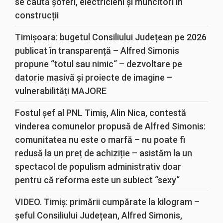
se caută șoferi, electricieni și muncitori în
construcții
Timișoara: bugetul Consiliului Județean pe 2026
publicat în transparență – Alfred Simonis
propune “totul sau nimic“ – dezvoltare pe
datorie masivă și proiecte de imagine –
vulnerabilități MAJORE
Fostul șef al PNL Timiș, Alin Nica, contestă
vinderea comunelor propusă de Alfred Simonis:
comunitatea nu este o marfă – nu poate fi
redusă la un preț de achiziție – asistăm la un
spectacol de populism administrativ doar
pentru că reforma este un subiect “sexy“
VIDEO. Timiș: primării cumpărate la kilogram –
șeful Consiliului Județean, Alfred Simonis,