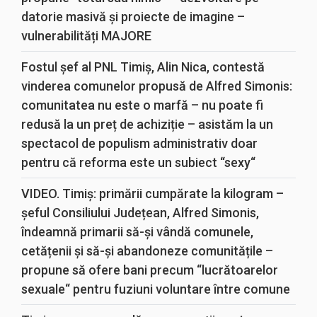
datorie masivă și proiecte de imagine –
vulnerabilități MAJORE
Fostul șef al PNL Timiș, Alin Nica, contestă
vinderea comunelor propusă de Alfred Simonis:
comunitatea nu este o marfă – nu poate fi
redusă la un preț de achiziție – asistăm la un
spectacol de populism administrativ doar
pentru că reforma este un subiect “sexy“
VIDEO. Timiș: primării cumpărate la kilogram –
șeful Consiliului Județean, Alfred Simonis,
îndeamnă primarii să-și vândă comunele,
cetățenii și să-și abandoneze comunitățile –
propune să ofere bani precum “lucrătoarelor
sexuale“ pentru fuziuni voluntare între comune