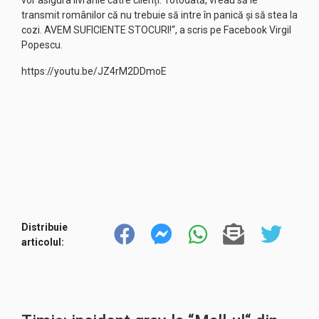
vor asigura livrările către clienți. Totodată, vreau să le
transmit românilor că nu trebuie să intre în panică și să stea la
cozi. AVEM SUFICIENTE STOCURI!“, a scris pe Facebook Virgil
Popescu.
https://youtu.be/JZ4rM2DDmoE
Distribuie
articolul: