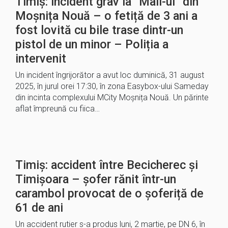
Timiș: incident grav la “Mall-ul“ din
Moșnița Nouă – o fetiță de 3 ani a
fost lovită cu bile trase dintr-un
pistol de un minor – Poliția a
intervenit
Un incident îngrijorător a avut loc duminică, 31 august
2025, în jurul orei 17:30, în zona Easybox-ului Sameday
din incinta complexului MCity Moșnița Nouă. Un părinte
aflat împreună cu fiica…
Timiș: accident între Becicherec și
Timișoara – șofer rănit într-un
carambol provocat de o șoferiță de
61 de ani
Un accident rutier s-a produs luni, 2 martie, pe DN 6, în