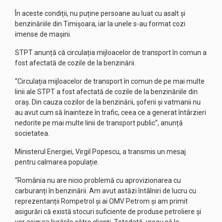
În aceste condiții, nu puține persoane au luat cu asalt și
benzinăriile din Timișoara, iar la unele s-au format cozi
imense de mașini.
STPT anunță că circulația mijloacelor de transport în comun a
fost afectată de cozile de la benzinării.
“Circulația mijloacelor de transport în comun de pe mai multe
linii ale STPT a fost afectată de cozile de la benzinăriile din
oraș. Din cauza cozilor de la benzinării, șoferii și vatmanii nu
au avut cum să înainteze în trafic, ceea ce a generat întârzieri
nedorite pe mai multe linii de transport public“, anunță
societatea.
Ministerul Energiei, Virgil Popescu, a transmis un mesaj
pentru calmarea populație.
“România nu are nicio problemă cu aprovizionarea cu
carburanți în benzinării. Am avut astăzi întâlniri de lucru cu
reprezentanții Rompetrol și ai OMV Petrom și am primit
asigurări că există stocuri suficiente de produse petroliere și