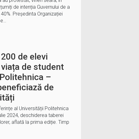
 au protestat, vineri seara, în
miți de intenția Guvernului de a
 40%. Președinta Organizației
de…
 200 de elevi
viața de student
 Politehnica –
 beneficiază de
tăți
rințe al Universității Politehnica
ulie 2024, deschiderea taberei
rer, aflată la prima ediție. Timp