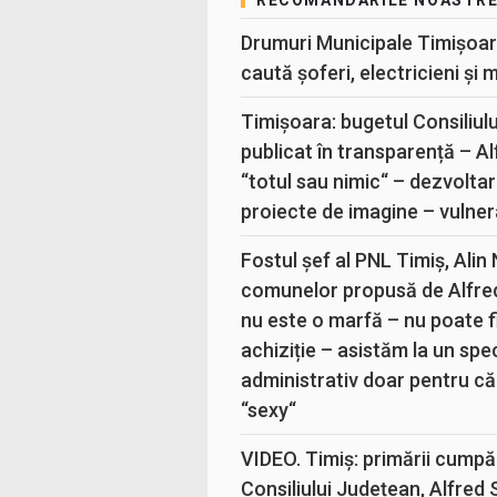
RECOMANDĂRILE NOASTR
Drumuri Municipale Timișoar
caută șoferi, electricieni și 
Timișoara: bugetul Consiliul
publicat în transparență – A
“totul sau nimic“ – dezvoltar
proiecte de imagine – vulner
Fostul șef al PNL Timiș, Alin
comunelor propusă de Alfre
nu este o marfă – nu poate fi
achiziție – asistăm la un sp
administrativ doar pentru că
“sexy“
VIDEO. Timiș: primării cumpă
Consiliului Județean, Alfred