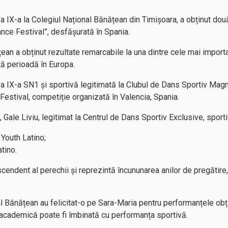
a IX-a la Colegiul Național Bănățean din Timișoara, a obținut dou
nce Festival”, desfășurată în Spania.
ean a obținut rezultate remarcabile la una dintre cele mai importa
ă perioadă în Europa.
a IX-a SN1 și sportivă legitimată la Clubul de Dans Sportiv Magn
stival, competiție organizată în Valencia, Spania.
 Gale Liviu, legitimat la Centrul de Dans Sportiv Exclusive, sporti
 Youth Latino;
atino.
endent al perechii și reprezintă încununarea anilor de pregătire, 
l Bănățean au felicitat-o pe Sara-Maria pentru performanțele obți
cademică poate fi îmbinată cu performanța sportivă.