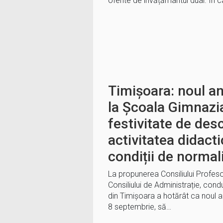
oferite de învățământul dual. În 
Timișoara: noul an
la Școala Gimnazia
festivitate de des
activitatea didacti
condiții de normal
La propunerea Consiliului Profesor
Consiliului de Administrație, con
din Timișoara a hotărât ca noul an
8 septembrie, să…