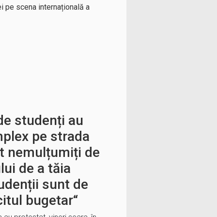
i pe scena internațională a
de studenți au
mplex pe strada
unt nemulțumiți de
lui de a tăia
udenții sunt de
citul bugetar“