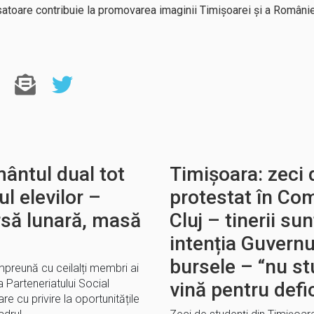
satoare contribuie la promovarea imaginii Timișoarei și a Românie
ântul dual tot
Timișoara: zeci 
l elevilor –
protestat în Co
rsă lunară, masă
Cluj – tinerii s
intenția Guvernu
bursele – “nu st
împreună cu ceilalți membri ai
 Parteneriatului Social
vină pentru defi
 cu privire la oportunitățile