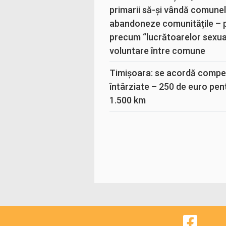
primarii să-și vândă comunele
abandoneze comunitățile – 
precum “lucrătoarelor sexual
voluntare între comune
Timișoara: se acordă compen
întârziate – 250 de euro pen
1.500 km