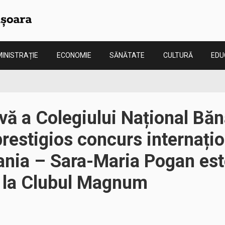
INISTRAȚIE
ECONOMIE
SĂNĂTATE
CULTURĂ
EDU
vă a Colegiului Național Bă
restigios concurs internați
ania – Sara-Maria Pogan este
ă la Clubul Magnum