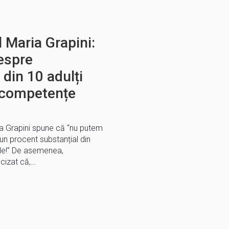
 Maria Grapini:
espre
 din 10 adulți
 competențe
ia Grapini spune că “nu putem
 un procent substanțial din
ale!” De asemenea,
cizat că,…