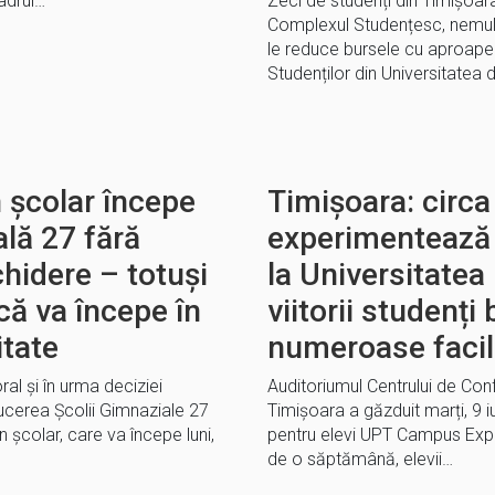
cadrul…
Zeci de studenți din Timișoara
Complexul Studențesc, nemulțu
le reduce bursele cu aproape
Studenților din Universitatea 
 școlar începe
Timișoara: circa
lă 27 fără
experimentează 
chidere – totuși
la Universitatea
că va începe în
viitorii studenți
itate
numeroase facili
al și în urma deciziei
Auditoriumul Centrului de Confe
ducerea Școlii Gimnaziale 27
Timișoara a găzduit marți, 9 i
 școlar, care va începe luni,
pentru elevi UPT Campus Explo
de o săptămână, elevii…