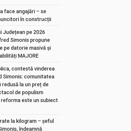
E
a face angajări – se
muncitori în construcții
ui Județean pe 2026
lfred Simonis propune
e pe datorie masivă și
abilități MAJORE
 Nica, contestă vinderea
d Simonis: comunitatea
 redusă la un preț de
ectacol de populism
 reforma este un subiect
rate la kilogram – șeful
 Simonis, îndeamnă