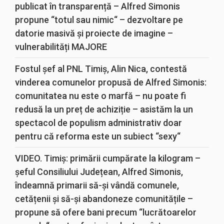
publicat în transparență – Alfred Simonis
propune “totul sau nimic“ – dezvoltare pe
datorie masivă și proiecte de imagine –
vulnerabilități MAJORE
Fostul șef al PNL Timiș, Alin Nica, contestă
vinderea comunelor propusă de Alfred Simonis:
comunitatea nu este o marfă – nu poate fi
redusă la un preț de achiziție – asistăm la un
spectacol de populism administrativ doar
pentru că reforma este un subiect “sexy“
VIDEO. Timiș: primării cumpărate la kilogram –
șeful Consiliului Județean, Alfred Simonis,
îndeamnă primarii să-și vândă comunele,
cetățenii și să-și abandoneze comunitățile –
propune să ofere bani precum “lucrătoarelor