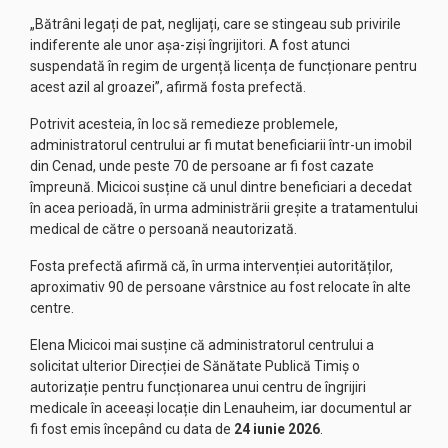
„Bătrâni legați de pat, neglijați, care se stingeau sub privirile
indiferente ale unor așa-ziși îngrijitori. A fost atunci
suspendată în regim de urgență licența de funcționare pentru
acest azil al groazei”, afirmă fosta prefectă.
Potrivit acesteia, în loc să remedieze problemele,
administratorul centrului ar fi mutat beneficiarii într-un imobil
din Cenad, unde peste 70 de persoane ar fi fost cazate
împreună. Micicoi susține că unul dintre beneficiari a decedat
în acea perioadă, în urma administrării greșite a tratamentului
medical de către o persoană neautorizată.
Fosta prefectă afirmă că, în urma intervenției autorităților,
aproximativ 90 de persoane vârstnice au fost relocate în alte
centre.
Elena Micicoi mai susține că administratorul centrului a
solicitat ulterior Direcției de Sănătate Publică Timiș o
autorizație pentru funcționarea unui centru de îngrijiri
medicale în aceeași locație din Lenauheim, iar documentul ar
fi fost emis începând cu data de
24 iunie 2026
.