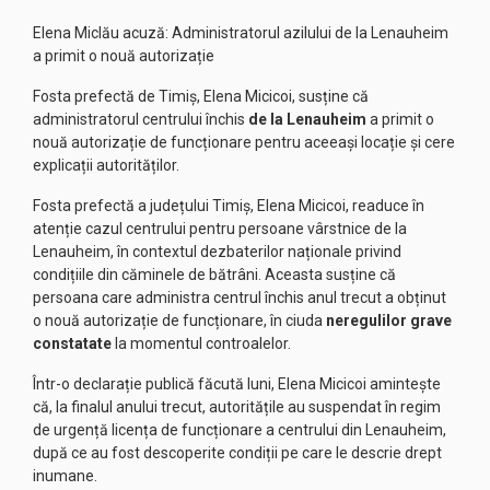
Elena Miclău acuză: Administratorul azilului de la Lenauheim
a primit o nouă autorizație
Fosta prefectă de Timiș, Elena Micicoi, susține că
administratorul centrului închis
de la Lenauheim
a primit o
nouă autorizație de funcționare pentru aceeași locație și cere
explicații autorităților.
Fosta prefectă a județului Timiș, Elena Micicoi, readuce în
atenție cazul centrului pentru persoane vârstnice de la
Lenauheim, în contextul dezbaterilor naționale privind
condițiile din căminele de bătrâni. Aceasta susține că
persoana care administra centrul închis anul trecut a obținut
o nouă autorizație de funcționare, în ciuda
neregulilor grave
constatate
la momentul controalelor.
Într-o declarație publică făcută luni, Elena Micicoi amintește
că, la finalul anului trecut, autoritățile au suspendat în regim
de urgență licența de funcționare a centrului din Lenauheim,
după ce au fost descoperite condiții pe care le descrie drept
inumane.